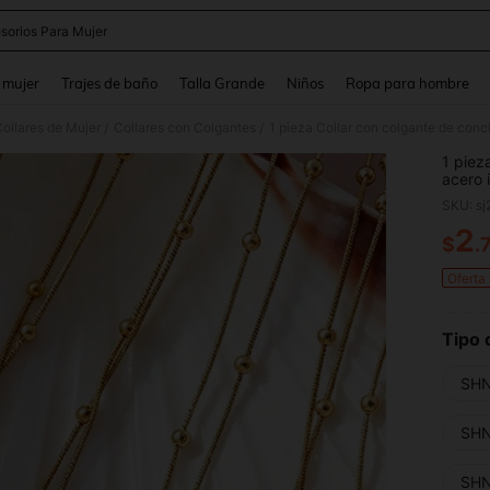
sorios Para Mujer
and down arrow keys to navigate search Búsqueda reciente and Busca y Encuentr
 mujer
Trajes de baño
Talla Grande
Niños
Ropa para hombre
ollares de Mujer
Collares con Colgantes
/
/
1 piez
acero 
estilo
SKU: s
mujer,
2
$
.
PR
Oferta
Tipo 
SHN
SHN
SHN