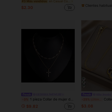
en Casual Collares con colgante de mujer
#3 Más vendidos
Clientes habitua
$2.30
GEDISHA JWEWLRY
Allin Jewelry
1 pieza Collar de mujer de color dorado, collar de doble capa, con incrustaciones de circonita, cruz, religioso, collar, adecuado para uso de mujer en vacaciones|fiestas|banquetes, regalo
Collar con colgante de estrella de mar de concha de abalón estilo b
-3%
-25%
¡Últimos 3 días
$3.08
$9.82