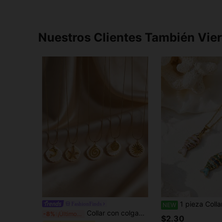
Nuestros Clientes También Vie
1 pieza Collar con colgante de pez koi de acero inoxidable chapado en oro de 18K co
FashionFinds
NEW
Collar con colgante de estrella de mar, concha marina, vórtice, delfín y sol, estilo playa oceánica creativo, casual versátil, personalizado, adecuado para vacaciones, días festivos y uso diario, accesorio de joyería de acero inoxidable dorado
-8%
¡Últimos 3 días
$2.30