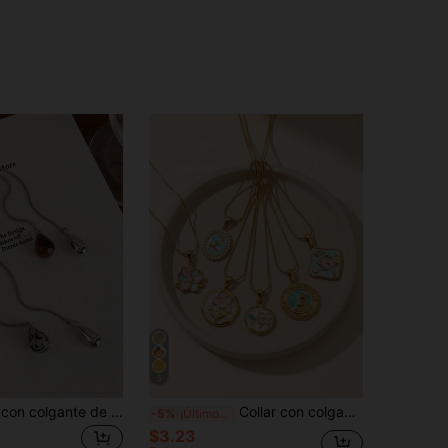
5
1 pieza Collar con colgante de gota de agua de piedra de ojo de tigre de otoño/invierno, nuevo accesorio de cadena de suéter minimalista de lujo diseño 2025
Collar con colgante floral de acero inoxidable esmaltado, cadena dorada, diseño de flor colorida, joyería de estilo vintage para mujer
-5%
¡Últimos 3 días
$3.23