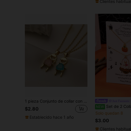
Clientes habitua
1 pieza Conjunto de collar con colgante de pareja con corazón chapado en cobre y circonita estilo minimalista europeo y americano, regalo para San Valentín, mamá, Día de la Madre
Just Fantastic
Set de 2 Collares de Halloween con Bruja y Cala
NEW
$2.80
Solo quedan 8
Establecido hace 1 año
$3.00
Clientes habitua