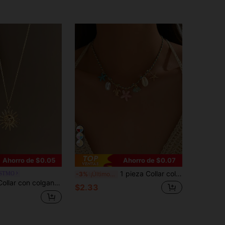
Ahorro de $0.05
Ahorro de $0.07
1 pieza Collar colgante de cuerda trenzada bohemio azul para mujer con colgante de estrella de mar y concha de océano, accesorios de sirena, adecuado para la playa de verano de las mujeres
STMO
-3%
¡Últimos 3 días
o inoxidable de 40+5cm de moda, chapado en oro de 18K, accesorio diario para mujer
$2.33