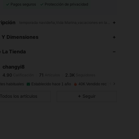
Pagos seguros
Protección de privacidad
ipción
temporada navideña,Vida Marina,vacaciones en la playa
4.90
71
2.3K
s Y Dimensiones
4.90
71
2.3K
 La Tienda
4.90
71
2.3K
4.90
71
2.3K
changyi8
4.90
71
2.3K
Calificación
Artículos
Seguidores
6***2
seguido
Hace 1 día
4.90
71
2.3K
tes habituales
Establecido hace 1 año
40K Vendido recientemente
4.90
71
2.3K
Todos los artículos
Seguir
4.90
71
2.3K
4.90
71
2.3K
4.90
71
2.3K