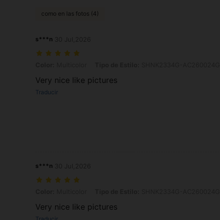
como en las fotos (4)
s***n
30 Jul,2026
Color: Multicolor, Tipo de Estilo: SHNK2334G-AC260024G2
Color:
Multicolor
Tipo de Estilo:
SHNK2334G-AC260024G
Very nice like pictures
Traducir
s***n
30 Jul,2026
Color: Multicolor, Tipo de Estilo: SHNK2334G-AC260024G6
Color:
Multicolor
Tipo de Estilo:
SHNK2334G-AC260024G
Very nice like pictures
Traducir