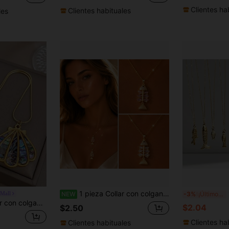
Clientes ha
Clientes habituales
les
1 pieza Collar con colgante de pez de cadena de acero inoxidable y circonita, joyería de moda para mujer, accesorio de regalo
1 
 Mall
NEW
-3%
¡Últimos 3 días
oho con cadena de serpiente para mujeres, joyería de acero inoxidable dorado, para fiesta, uso diario, Navidad/San Valentín/Cumpleaños/Vacaciones
$2.04
$2.50
Clientes ha
Clientes habituales