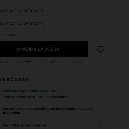
K2334G-AC260024G2
K2334G-AC260024G3
a de Tallas
AÑADIR A LA BOLSA
asta
2
puntos SHEIN calculados al finalizar la compra.
ío a
Ecuador
Envío gratis(Pedidos ≥ $150.00)
Entrega estimada:
10-18 Días laborables
Los artículos de esta categoría no se pueden devolver
ni cambiar
Seguridad en las compras