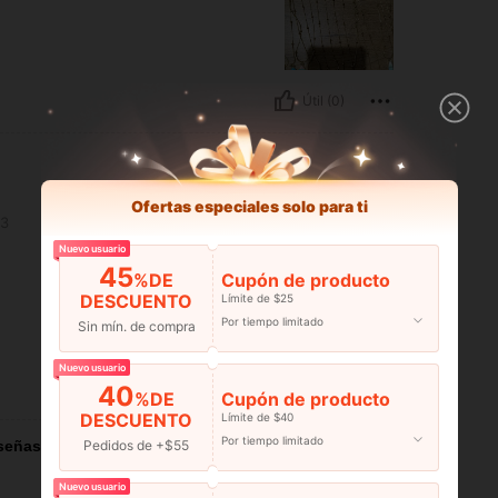
Útil (0)
Ofertas especiales solo para ti
3
Nuevo usuario
45
%DE
Cupón de producto
DESCUENTO
Límite de $25
Por tiempo limitado
Sin mín. de compra
Nuevo usuario
Útil (0)
40
%DE
Cupón de producto
DESCUENTO
Límite de $40
Por tiempo limitado
Pedidos de +$55
señas
Nuevo usuario