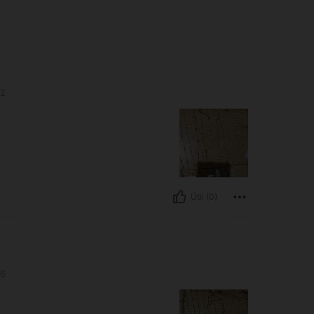
2
Útil (0)
6