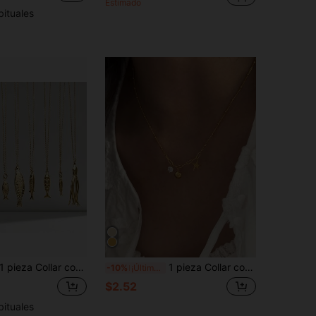
Estimado
bituales
pieza Collar con colgante de pez pequeño de acero inoxidable, colgante de pez de la suerte estilo océano medusa, accesorio de joyería de moda para mujer, adorno de vacaciones
1 pieza Collar con colgante de acero inoxidable con forma de estrella de mar y concha con circonita cúbica, adecuado para usar en la playa y como regalo
-10%
¡Últimos 3 días
$2.52
bituales