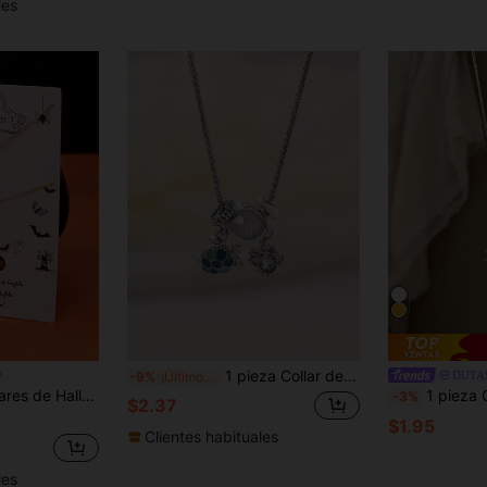
les
1 pieza Collar de acero inoxidable con cuentas con diseño de cangrejo, tortuga, estrella de mar y vieira de estilo océano, adecuado para mujeres, vacaciones en la playa, uso casual, regalo para amigos y familiares
DUTA
-9%
¡Últimos 3 días
baza Esmaltados para la Temporada de Otoño
1 pieza Collar con colgante de sol de acer
-3%
$2.37
$1.95
Clientes habituales
les