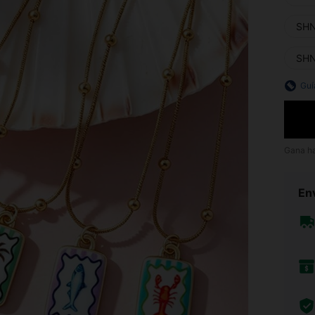
SHN
SHN
Guí
Gana h
Env