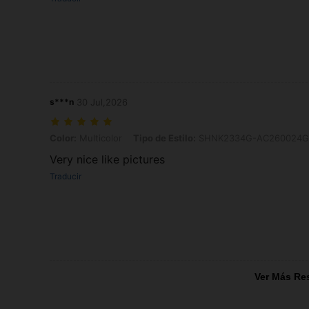
s***n
30 Jul,2026
Color: Multicolor, Tipo de Estilo: SHNK2334G-AC260024G3
Color:
Multicolor
Tipo de Estilo:
SHNK2334G-AC260024G
Very nice like pictures
Traducir
Ver Más Re