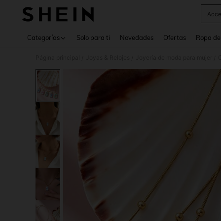
Acce
Use up 
Categorías
Solo para ti
Novedades
Ofertas
Ropa de
Página principal
Joyas & Relojes
Joyería de moda para mujer
C
/
/
/