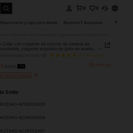
0
0
a. Press Enter to select.
Ropa interior y ropa para dormir
Bisutería Y Accesorios
Zapatos
H
1 pieza Collar con colgante de concha de cadena de acero inoxidable, colgante exquisito de gota de aceite estilo oceánico, accesorio de joyería de moda para mujer, adorno de vacaciones
a Collar con colgante de concha de cadena de
inoxidable, colgante exquisito de gota de aceite
 oceánico, accesorio de joyería de moda para
j260626160855741107811
(4 Comentarios)
 adorno de vacaciones
¡Último día
71
$2.90
-7%
ICE AND AVAILABILITY
 de tiempo limitado
de Estilo
K2334G-AC260024G5
K2334G-AC260024G6
K2334G-AC260024G1