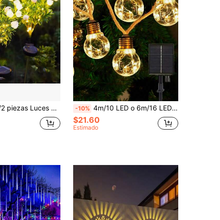
a, decoración de patio y jardín para días festivos, luces solares adecuadas para patios, terrazas, céspedes y senderos, regalos del Día de la Madre para madres, decoración de jardinería
4m/10 LED o 6m/16 LED Luces de cuerda de estilo vintage con energía solar, decoración de luces para jardín, patio, decoración de otoño, decoración del hogar y decoración exterior
-10%
$21.60
Estimado