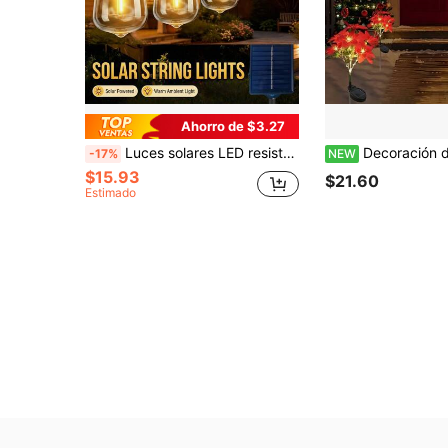
Ahorro de $3.27
Luces solares LED resistentes al agua IP65 para decoración navideña al aire libre, bombillas con diseño retro de guirnalda, apropiado para patio, campamento, festividades, boda y decoración de fiestas.
Decoración de Navidad y Halloween Luces Solares para Exteriores, Luces de Estaca Solar para Suelo, Modo de Iluminación 
-17%
NEW
$15.93
$21.60
Estimado