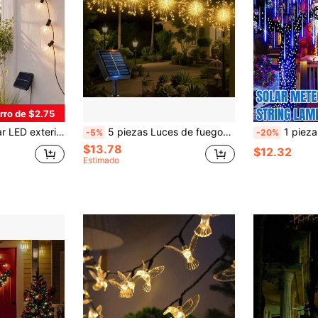
rro de $2.75
minación de cafeterías, luces de hadas exteriores, luces navideñas solares, luces navideñas exteriores, luces solares exteriores
5 piezas Luces de fuegos artificiales solares, Luces de cadena LED de 240/300/450, 8 modos de iluminación intercambiables, iluminación nocturna automática para jardín, patio, porche, boda, fiesta y decoración navideña al aire libre
1 pieza 30/45cm Luz de lluvia de meteoritos alimentada por energía solar de 8 tubos, IP65 resist
-5%
-20%
$13.78
$12.32
Estimado