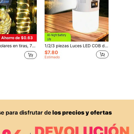
Ahorro de $0.63
12M 100LED con 8 funciones, iluminación de jardín exterior, lámpara solar
1/2/3 piezas Luces LED COB de camping solares de 800mAh 18650, lámpara de camping portátil con doble fuente de luz solar recargable, carga USB/solar, impermeable, adecuada para camping y actividades al aire libre, también se puede usar como luz de emergencia
$7.80
Estimado