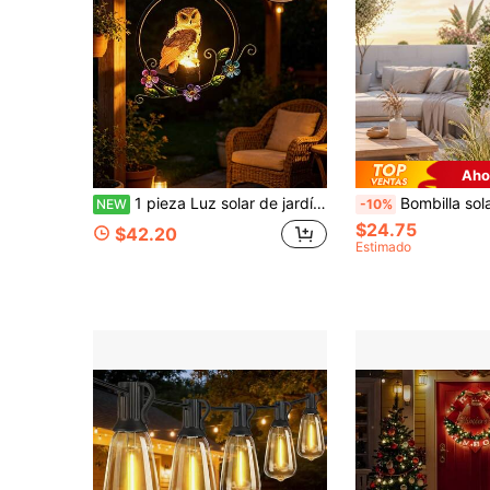
Aho
1 pieza Luz solar de jardín con búho navideño, decoración colgante de resina LED, decoración para patio exterior y camping, luz de césped de hierro impermeable, regalo de decoración navideña para el hogar y patio
Bombilla solar LED exterior, de plástico resistente, a prueba de agua, perfecta para bodas, campamentos, decoración de fiestas, ilu
NEW
-10%
$24.75
$42.20
Estimado