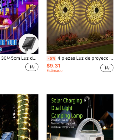
ente al agua, adecuada para calles, árboles, jardines, patios, fiestas de Año Nuevo, reuniones, bodas, decoraciones navideñas y de Halloween, luces de patio exterior (blanco cálido/blanco/de colores/azul) [Solar]
4 piezas Luz de proyección solar con diseño de mandala y rosa, Luz de pared solar LED con diseño de peonía, Luz de jardín exterior - Perfecta para decoración de jardín, decoración de patio, decoración de patio, decoración de valla, decoración de pared, decoración de escalera, decoración de camino, decoración del hogar, decoración de boda y fiesta
-5%
$9.31
Estimado