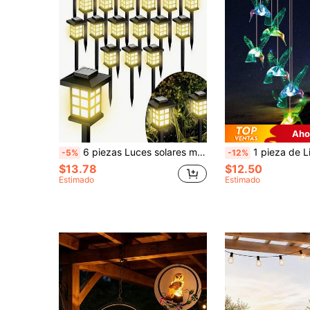
Aho
6 piezas Luces solares miniatura para casa, luces solares LED para senderos, luces solares para paisajismo al aire libre - Ideales para decoración de jardín, decoración de paisaje, decoración de senderos, decoración de patio, decoración de entrada, decoración de césped, decoración de fiesta, decoración del hogar, decoración de cumpleaños, decoración del Día de la Madre y decoración de bodas
1 pieza de Linterna solar de campanas de viento, luz de campana de viento solar de 6 LED con cambio de color, linterna solar a p
-5%
-12%
$13.78
$12.50
Estimado
Estimado