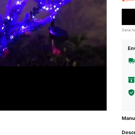
Gana h
Env
Manua
Descr