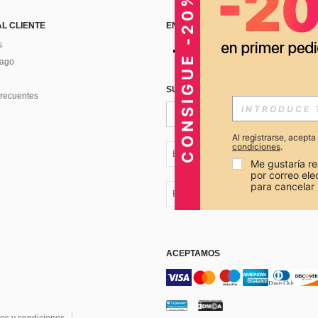
CONSIGUE -20%
AL CLIENTE
ENCUÉNTRANOS EN
s
Pago
SUSCRÍBETE PARA RECIBIR OFERTA
recuentes
Al registrarse, acept
condiciones
.
EC + 593
Me gustaría re
por correo el
para cancelar 
EC + 593
ACEPTAMOS