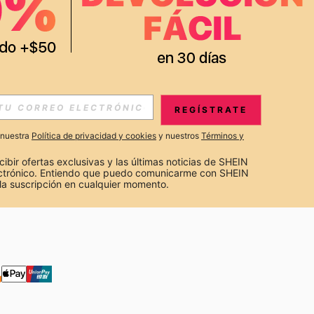
APP
S EXCLUSIVAS, PROMOCIONES Y NOTICIAS DE SHEIN
REGÍSTRATE
Suscribir
a nuestra
Política de privacidad y cookies
y nuestros
Términos y
Suscribirte
cibir ofertas exclusivas y las últimas noticias de SHEIN 
ectrónico. Entiendo que puedo comunicarme con SHEIN 
la suscripción en cualquier momento.
Suscribir