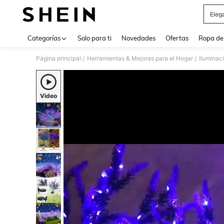
Eleg
Use up 
Categorías
Solo para ti
Novedades
Ofertas
Ropa de
Página principal
Herramientas & Mejoras para el Hogar
Iluminac
/
/
Video