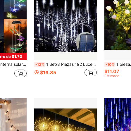
rro de $1.70
rueba de agua con diseño romántico de mariposa, libélula, y colibrí para decoración del hogar, jardín, balcón y exteriores
1 Set/8 Piezas 192 Luces LED Alimentadas por Energía Solar, Luces de Cadena de Árbol de Lluvia de Meteoros, 4 Opciones de Color Luces de Lluvia de Meteoros Intermitentes, Adecuadas para Fiesta de Jardín, Celebración de Boda al Aire Libre, Decoración de Patio, Decoración del Hogar, Decoración Navideña, Fiesta de Árbol de Navidad y Uso al Aire Libre
1 pieza/2 piezas Luces LED de Gardenia solar, decoración de jardín de simulación realist
-12%
-10%
$11.07
$16.85
Estimado