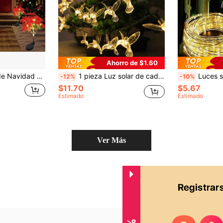
Ahorro de $1.60
de Luz Cálida Luces Solares para Jardín Exterior para Patio Jardín Macizo de Flores Decoración de Fiesta
1 pieza Luz solar de cadena al aire libre 20 Led 4m PVC solar encendiendo creativo pájaro adorno para exterior
Luces solares en tiras, 7M 50LED/
-12%
-10%
$11.70
$5.67
Estimado
Estimado
Ver Más