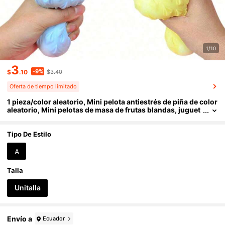
1/10
3
-9%
$
.10
$3.40
Oferta de tiempo limitado
1 pieza/color aleatorio, Mini pelota antiestrés de piña de color
aleatorio, Mini pelotas de masa de frutas blandas, juguet
es sensoriales antiestrés para adultos - Aprieta, tira y est
ira para aliviar el estrés, mantener la calma y el enfoque, jugu
etes blandos, cosas lindas
Tipo De Estilo
A
Talla
Unitalla
Envío a
Ecuador