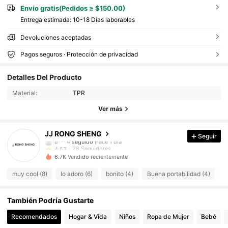
Envío gratis(Pedidos ≥ $150.00)
Entrega estimada:
10-18 Días laborables
Devoluciones aceptadas
Pagos seguros · Protección de privacidad
28 Seguidores
4.53
Detalles Del Producto
28 Seguidores
4.53
Material:
TPR
28 Seguidores
4.53
Ver más
28 Seguidores
4.53
28 Seguidores
4.53
JJ RONG SHENG
Seguir
u***4
seguido
Hace 1 día
28 Seguidores
4.53
6.7K Vendido recientemente
28 Seguidores
4.53
muy cool (8)
lo adoro (6)
bonito (4)
Buena portabilidad (4)
d
28 Seguidores
4.53
28 Seguidores
4.53
También Podría Gustarte
28 Seguidores
4.53
Recomendados
Hogar & Vida
Niños
Ropa de Mujer
Bebé