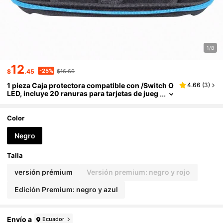
1/8
12
-25%
$
.45
$16.60
1 pieza Caja protectora compatible con /Switch O
4.66
(
3
)
LED, incluye 20 ranuras para tarjetas de jueg
o y bolsa de transporte de carcasa rígida
Color
Negro
Talla
versión prémium
Versión premium: negro y rojo
Edición Premium: negro y azul
Envío a
Ecuador