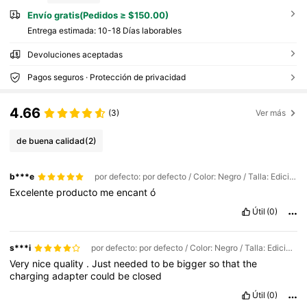
Envío gratis(Pedidos ≥ $150.00)
Entrega estimada:
10-18 Días laborables
Devoluciones aceptadas
Pagos seguros · Protección de privacidad
4.66
(3)
Ver más
de buena calidad
(2)
b***e
por defecto: por defecto / Color: Negro / Talla: Edición Premium: negro y azul
Excelente
producto
me
encant
ó
Útil
(0)
s***i
por defecto: por defecto / Color: Negro / Talla: Edición Premium: negro y azul
Very
nice
quality
.
Just
needed
to
be
bigger
so
that
the
charging
adapter
could
be
closed
Útil
(0)