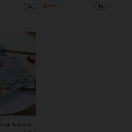
$7.64
le
PETCIRCLE 1 pieza Ropa para mascotas, Ropa para exteriores e interiores, Estilo europeo y coreano, Adecuado para poodle, Teddy, perro pequeño, cachorro, gato, Vestido vintage cómodo y casual con insignia