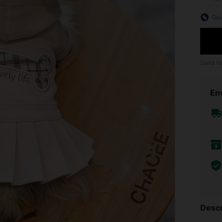
Guí
Gana h
Env
Descr