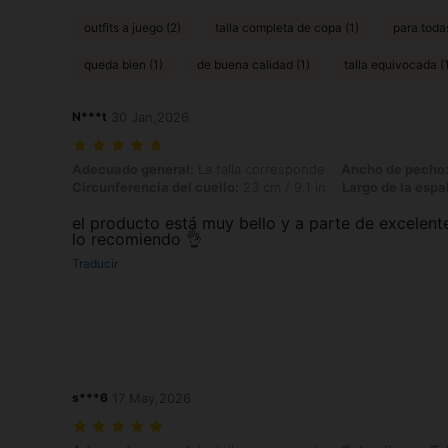
outfits a juego (2)
talla completa de copa (1)
para todas
queda bien (1)
de buena calidad (1)
talla equivocada (
N***t
30 Jan,2026
Adecuado general: La talla corresponde, Ancho de pecho: 33 cm / 13.0 
Adecuado general:
La talla corresponde
Ancho de pecho
Circunferencia del cuello:
23 cm / 9.1 in
Largo de la espa
el producto está muy bello y a parte de excelent
lo recomiendo 👌
Traducir
s***6
17 May,2026