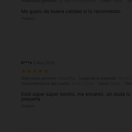
Adecuado general: La talla corresponde, Color: Rosa, Talla: M
Adecuado general:
La talla corresponde
Color:
Rosa
Tal
Me gusto de buena calidad si lo recomiendo
Traducir
K***s
3 May,2026
Adecuado general: Pequeña, Largo de la espalda: 10 cm / 3.9 in, Ancho
Adecuado general:
Pequeña
Largo de la espalda:
10 cm / 
Circunferencia del cuello:
3 cm / 1.2 in
Color:
Rosa
Tall
Está súper súper bonito, me encantó, sin duda lo 
pequeña
Traducir