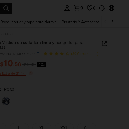
0
0
a. Press Enter to select.
Ropa interior y ropa para dormir
Bisutería Y Accesorios
Zapatos
H
 mascotas
a Vestido de sudadera lindo y acogedor para
tas
p251114970489979811
(30 Comentarios)
10
$
.56
$12.00
-12%
ICE AND AVAILABILITY
s Extra de $1.44
:
Rosa
L
XL
XXL
S+