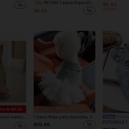
PETSIN 1 pieza Ropa universal para gato/perro, falda con tirantes azul casual y de moda, vestido de mascota con bordado de lazo lindo
-5%
$6.43
Estimado
$8.65
rro de $0.22
color, vestido lindo para perros pequeños/medianos, top sin mangas transpirable
1 pieza Ropa para mascotas, Vestido de novia con decoración de letras lindas y perlas para perros y gatos pequeños, cómodo y elegante
Petcirc
$10.40