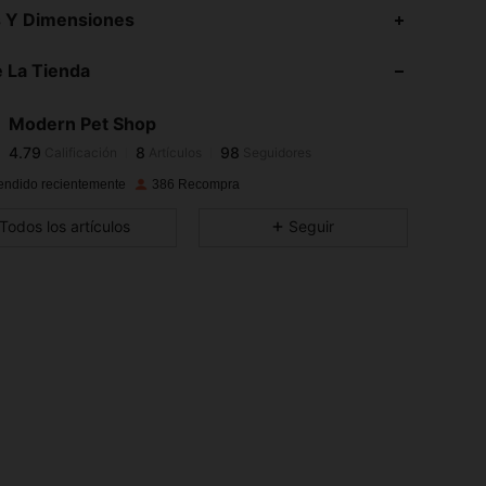
4.79
8
98
s Y Dimensiones
4.79
8
98
 La Tienda
4.79
8
98
4.79
8
98
Modern Pet Shop
4.79
8
98
Calificación
Artículos
Seguidores
k***5
seguido
Hace 1 día
4.79
8
98
endido recientemente
386 Recompra
4.79
8
98
Todos los artículos
Seguir
4.79
8
98
4.79
8
98
4.79
8
98