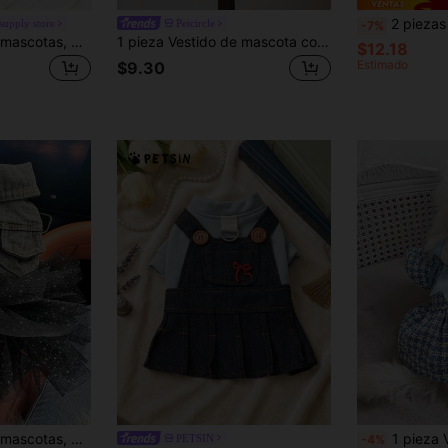
2 piezas - Vestido de mascota con estampado de fresa linda con cli
 supply store
Petcircle
-7%
1 pieza Ropa para mascotas, Ropa para perros/gatos, Nueva llegada de otoño/invierno, Vestido cuadriculado con forma de corazón cálido - Negro y Blanco
1 pieza Vestido de mascota con diseño de parche de letra
$12.18
Estimado
$9.30
1 pieza Ropa para mascotas, Atuendo para perro/gato pequeño, Vestido de malla con estampado de cielo estrellado cómodo y elegante para cachorro/gatito
1 pieza Vestido de
PETSIN
-4%