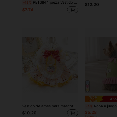
PETSIN 1 pieza Vestido para mascotas, Vestido de perrito bordado con "Feliz Cumpleaños", Vestidos esponjosos con decoración de moños en estilo princesa para gatos y perros
-15%
$12.20
$7.74
Aho
Vestido de arnés para mascota estilo Lolita lindo con lunares rojos, vestido de correa para cachorro con patrón de oso, lazo de encaje con volantes y anilla en D
Ropa a juego para mascotas de temporada para parejas, camisa de mascota con bloques de 
-4%
$5.28
$10.20
Estimado