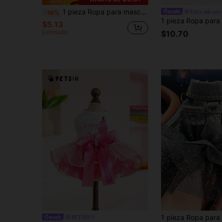
1 pieza Ropa para mascotas, Vestido feliz para perro, Falda de rayas de cuero, Estilo primavera/invierno, Tela cómoda y de alta calidad para perros y gatos
Fairy tale pet
-16%
$5.13
Estimado
$10.70
PETSIN