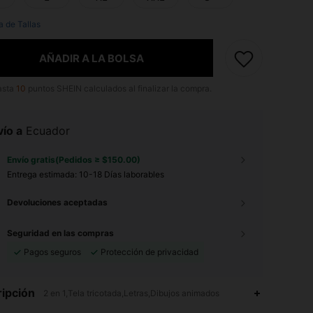
a de Tallas
AÑADIR A LA BOLSA
asta
10
puntos SHEIN calculados al finalizar la compra.
ío a
Ecuador
Envío gratis(Pedidos ≥ $150.00)
Entrega estimada:
10-18 Días laborables
Devoluciones aceptadas
Seguridad en las compras
Pagos seguros
Protección de privacidad
ipción
2 en 1,Tela tricotada,Letras,Dibujos animados