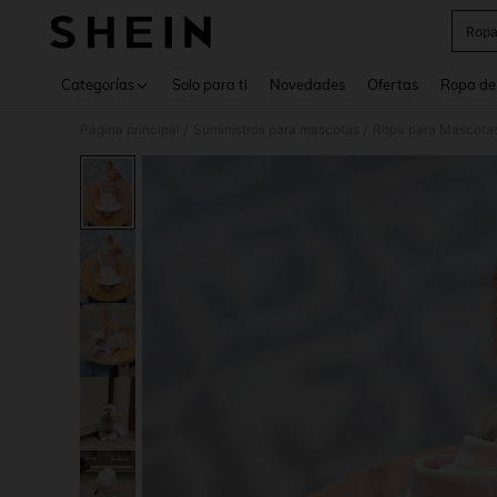
Ropa
Use up 
Categorías
Solo para ti
Novedades
Ofertas
Ropa de
Página principal
Suministros para mascotas
Ropa para Mascota
/
/