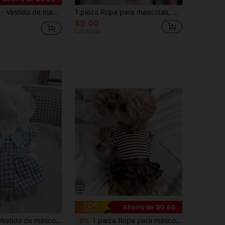
p para el cabello, vestido de perro a cuadros con bolsillo 3D, adecuado para perros y gatos pequeños como atuendo de verano
1 pieza Ropa para mascotas, Ropa para perros/gatos pequeños, Vestido casual y lindo para cachorros, Falda de moda color rosa
$9.00
Estimado
Ahorro de $0.66
 mascota con decoración de lazo lindo
1 pieza Ropa para mascotas, Vestido feliz para perro, Falda de rayas, Estilo primavera/verano, Tela cómoda
-8%