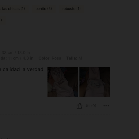
 las chicas (1)
bonito (5)
robusto (1)
1)
in, Circunferencia del cuello: 23 cm / 9.1 in, Largo de la espalda: 11 cm / 4.3 in
:
33 cm / 13.0 in
lda:
11 cm / 4.3 in
Color:
Rosa
Talla:
M
e calidad la verdad
Útil (0)