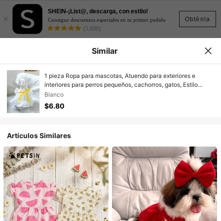
SHEIN-¡List@, descarga, con estilo!
×
Obténla
Consigue descuentos especiales en tu primer pedido
(5,000)
Similar
1 pieza Ropa para mascotas, Atuendo para exteriores e
interiores para perros pequeños, cachorros, gatos, Estilo
europeo y coreano Vestido casual nuevo con margaritas
Blanco
$6.80
Artículos Similares