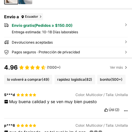
Envío a
Ecuador
Envío gratis(Pedidos ≥ $150.00)
Entrega estimada:
10-18 Días laborables
Devoluciones aceptadas
Pagos seguros · Protección de privacidad
4.96
(1000+)
Ver más
lo volveré a comprar
(49)
rapidez logística
(82)
bonito
(500+)
S***d
Color: Multicolor / Talla: Unitalla
Muy
buena
calidad
y
se
ven
muy
bien
puesto
Útil
(2)
p***6
Color: Multicolor / Talla: Unitalla