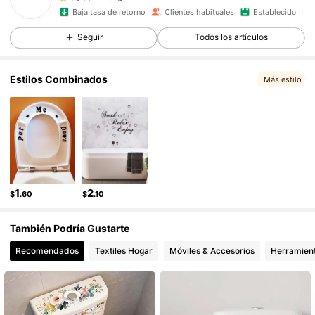
l***a
seguido
Hace 1 día
Baja tasa de retorno
Clientes habituales
Establecido hace
14K Seguidores
4.94
14K Seguidores
4.94
Seguir
Todos los artículos
14K Seguidores
4.94
Estilos Combinados
Más estilo
14K Seguidores
4.94
14K Seguidores
4.94
14K Seguidores
4.94
1
2
$
.60
$
.10
También Podría Gustarte
Recomendados
Textiles Hogar
Móviles & Accesorios
Herramient