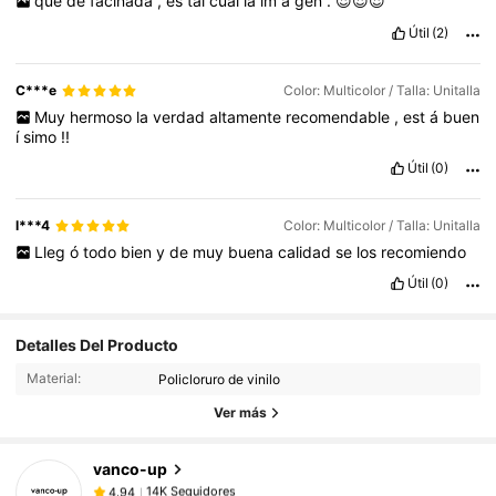
que
de
facinada
,
es
tal
cual
la
im
á
gen
.
😍😍😍
Útil
(2)
C***e
Color: Multicolor / Talla: Unitalla
Muy
hermoso
la
verdad
altamente
recomendable
,
est
á
buen
í
simo
!!
Útil
(0)
l***4
Color: Multicolor / Talla: Unitalla
Lleg
ó
todo
bien
y
de
muy
buena
calidad
se
los
recomiendo
Útil
(0)
14K Seguidores
4.94
Detalles Del Producto
14K Seguidores
4.94
Material:
Policloruro de vinilo
14K Seguidores
4.94
Ver más
14K Seguidores
4.94
vanco-up
14K Seguidores
4.94