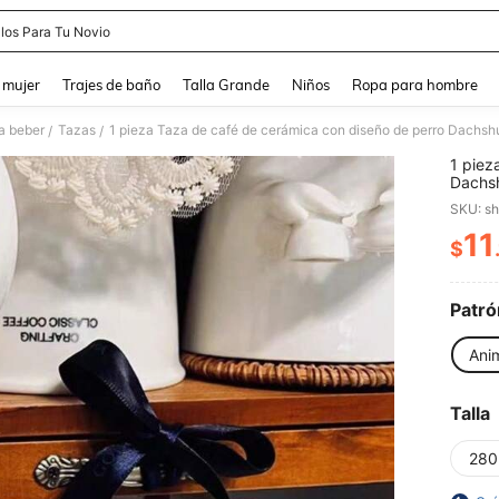
los Para Tu Novio
and down arrow keys to navigate search Búsqueda reciente and Busca y Encuentr
 mujer
Trajes de baño
Talla Grande
Niños
Ropa para hombre
ra beber
Tazas
/
/
1 piez
Dachsh
dibujo
SKU: s
11
$
PR
Patró
Ani
Talla
280