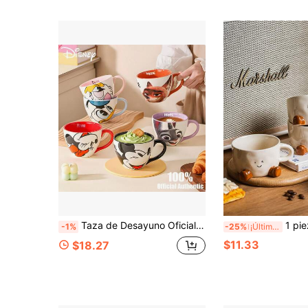
Taza de Desayuno Oficial Auténtica de Colaboración Disney 350ML Taza de Cerámica con Asa Taza de Café Anime Dibujos Animados Taza Individual para Dormitorio Taza de Regalo para Parejas
1 pieza Taza de cerámica con diseño de huella de dibujo animado, taza 
-1%
-25%
¡Últimos 3 días
$11.33
$18.27