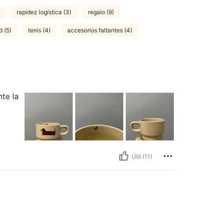
rapidez logística (3)
regalo (9)
d (5)
tenis (4)
accesorios faltantes (4)
nte la
Útil (11)