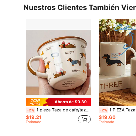
Nuestros Clientes También Vie
Ahorro de $0.39
1 pieza Taza de café/taza de cerámica grande con forma de Dachshund de la suerte con marcas de medición - Lindo, reutilizable y apto para microondas, adecuado para todas las bebidas, vajilla multiusos, regalo ideal para Navidad, Halloween, Día de San Valentín
1 PIEZA Taza blanca personalizada y personalizada con Dachshund, taza de agua personalizada, taza de café personalizada, regalo personaliza
-2%
-2%
$19.21
$19.60
Estimado
Estimado