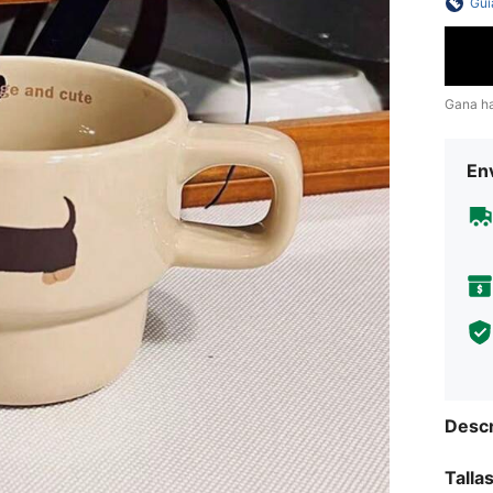
Guí
Gana h
Env
Descr
Talla