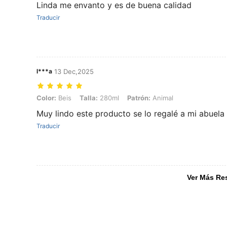
Linda me envanto y es de buena calidad
Traducir
l***a
13 Dec,2025
Color: Beis, Talla: 280ml, Patrón: Animal
Color:
Beis
Talla:
280ml
Patrón:
Animal
Muy lindo este producto se lo regalé a mi abuela
Traducir
Ver Más Re