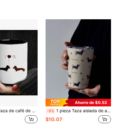
Ahorro de $0.53
 regalos interesantes para el día festivo para papá, amigos, colegas y familiares, adecuada para tomar el té de la tarde en la oficina, té, café, bebidas frías, tazas de agua y leche, material de cerámica reutilizable, también adecuada para regalos creativos de fiesta.
1 pieza Taza aislada de acero inoxidable de doble pared, con forma de perro salchicha, de 280ml-350ml, taza de café, botella de agua, taza de té, fondo plano, apta para exterior, hogar, oficina, regalo de cumpleaños, día de San Valentín, Día de la Madre, vuelta al cole
-5%
$10.07