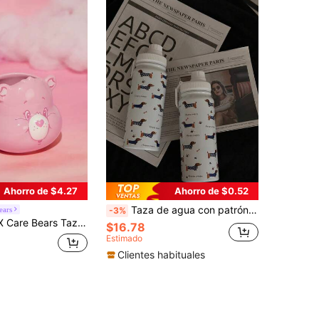
Ahorro de $4.27
Ahorro de $0.52
Taza de agua con patrón de perro salchicha azul de 600ml, 800ml, 1000ml, taza de café aislada de acero inoxidable, taza de agua aislada al vacío de doble pared, perfecta para regalos, hogar, café helado, oficina, coche y regalos de Navidad para la familia y hermanas
ears
-3%
ca rosa de 450ml con diseño del Oso Alegre de dibujos animados, un regalo
$16.78
Estimado
Clientes habituales