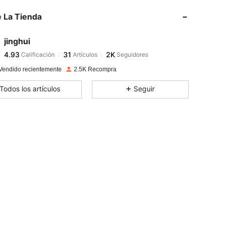
4.93
31
2K
 La Tienda
4.93
31
2K
4.93
31
2K
jinghui
4.93
31
2K
Calificación
Artículos
Seguidores
l***0
seguido
Hace 1 día
4.93
31
2K
Vendido recientemente
2.5K Recompra
4.93
31
2K
Todos los artículos
Seguir
4.93
31
2K
4.93
31
2K
4.93
31
2K