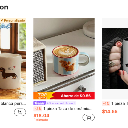
ron
Ahorro de $0.56
do de Halloween y Navidad, taza de café con hielo, 24 patrones de Dachshund para elegir, taza de café con hielo personalizada
1 pieza Taza de café de cerámica con diseño de perro salchicha, regalos creativos para amantes de los perros, taza de cerámica multifuncional de 11oz,
Cerawood Union
-1%
1 pieza Taza de cerámica con perro pintado a mano, diseño creativo de rayas en relieve, adecuado para reuniones y fiestas, taza linda para desayuno, leche, gachas, té de la tarde o café, regalo perfecto para la sala de estar o el dormitorio
-3%
$14.55
$18.04
Estimado