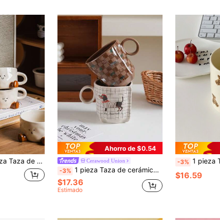
Ahorro de $0.54
de café de nicho de colores de esmalte, adecuada como taza de leche para el desayuno, taza de té diaria o regalo, perfecta para cumpleaños, regalo de Navidad
1 pieza Taza cerámica con 
Cerawood Union
-3%
1 pieza Taza de cerámica con diseño de perro origami, taza de café con diseño de elefante, leopardo, cebra y cuadros, exquisitamente diseñada con un alto atractivo estético, adecuada para decoración del hogar, tazas de café, tazas de café con leche y leche para restaurante/cafetería, regalo, como recipientes para beber en oficinas
-3%
$16.59
$17.36
Estimado