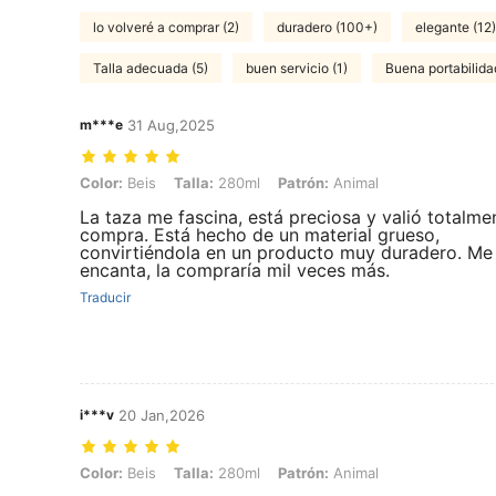
lo volveré a comprar (2)
duradero (100+)
elegante (12)
Talla adecuada (5)
buen servicio (1)
Buena portabilida
m***e
31 Aug,2025
Color: Beis, Talla: 280ml, Patrón: Animal
Color:
Beis
Talla:
280ml
Patrón:
Animal
La taza me fascina, está preciosa y valió totalme
compra. Está hecho de un material grueso,
convirtiéndola en un producto muy duradero. Me
encanta, la compraría mil veces más.
Traducir
i***v
20 Jan,2026
Color: Beis, Talla: 280ml, Patrón: Animal
Color:
Beis
Talla:
280ml
Patrón:
Animal