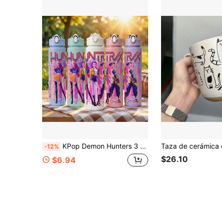
KPop Demon Hunters 3 piezas Botella de agua deportiva con tapa abatible a prueba de derrames estilo grupo de chicas K-POP, 5 colores, diseño de moda portátil, taza de viaje de 800ml-27oz con correa, pajita y tapa, diseño lindo, alta calidad, a prueba de fugas, a prueba de golpes, duradera para deportes al aire libre, taza portátil de gran capacidad, adecuada para viajes cortos, senderismo, picnic, correr, fitness, Día de la Madre, Halloween, Navidad, Acción de Gracias, Día del Padre, Día de San Valentín, estudiantes, familia, novio/novia, cumpleaños, regalo de graduación, adecuada para hombres y mujeres, también un gran regalo sorpresa para fans.
-12%
$26.10
$6.94