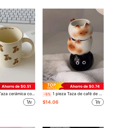
Ahorro de $0.51
Ahorro de $0.74
diseño de oso de dibujos animados de vuelta al colegio
1 pieza Taza de café de cerámica pequeña (180ml-200ml) con diseño de gato siamés adorable - Taza de latte de alta calidad, decoración del hogar creativa, regalo de inauguración de casa, regalo de cumpleaños, suministros para fiestas y regalo de pareja
-5%
$14.06