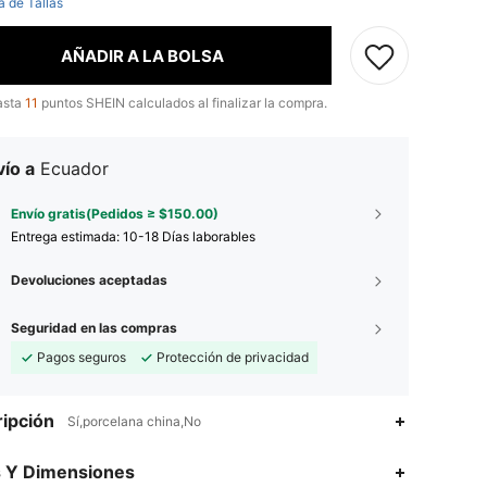
a de Tallas
AÑADIR A LA BOLSA
asta
11
puntos SHEIN calculados al finalizar la compra.
ío a
Ecuador
Envío gratis(Pedidos ≥ $150.00)
Entrega estimada:
10-18 Días laborables
Devoluciones aceptadas
Seguridad en las compras
Pagos seguros
Protección de privacidad
ipción
Sí,porcelana china,No
4.93
31
2K
s Y Dimensiones