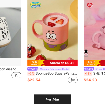
21
Ahorro de $0.46
Taza de cerámica con diseño de gatos lindo pintada a mano con subglaseado, apta para microondas, ideal para desayuno, avena, parejas, vuelta al colegio
SpongeBob SquarePants
Care B
SpongeBob SquarePants | SHEIN 1 pieza Taza de cerámica de 300ml con estampado de dibujos animados, apta para microondas y lavavajillas, adecuada para contener agua, leche, jugo, café, té, Patrick
SHEIN X Care Bears Taza de cerámi
-2%
-15%
$22.54
$24.23
Ver Más