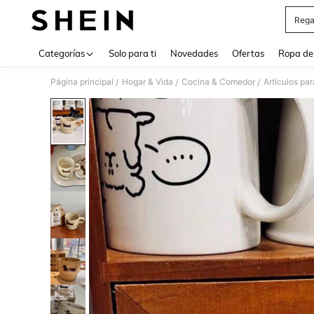
Rega
Use up 
Categorías
Solo para ti
Novedades
Ofertas
Ropa de
Página principal
Hogar & Vida
Cocina & Comedor
Artículos pa
/
/
/