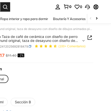
0
0
a. Press Enter to select.
Ropa interior y ropa para dormir
Bisutería Y Accesorios
Zapatos
H
1 pieza Taza de café de cerámica con diseño de perro Dachshund original, taza de desayuno con diseño de dibujos animados pintada a mano como regalo
a Taza de café de cerámica con diseño de perro
und original, taza de desayuno con diseño de
s animados pintada a mano como regalo
h2412025692818479
(100+ Comentarios)
.17
$11.40
-2%
ICE AND AVAILABILITY
n
mal
ml
Sección B