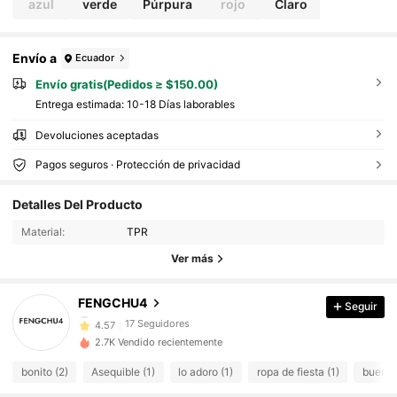
azul
verde
Púrpura
rojo
Claro
zas
Envío a
Ecuador
Envío gratis(Pedidos ≥ $150.00)
Entrega estimada:
10-18 Días laborables
Devoluciones aceptadas
Pagos seguros · Protección de privacidad
17 Seguidores
4.57
Detalles Del Producto
17 Seguidores
4.57
Material:
TPR
17 Seguidores
4.57
Ver más
17 Seguidores
4.57
17 Seguidores
4.57
FENGCHU4
Seguir
17 Seguidores
4.57
2.7K Vendido recientemente
17 Seguidores
4.57
bonito (2)
Asequible (1)
lo adoro (1)
ropa de fiesta (1)
buen e
17 Seguidores
4.57