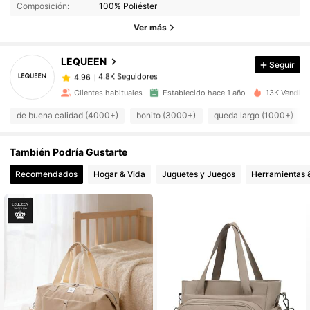
4.8K Seguidores
4.96
Composición:
100% Poliéster
4.8K Seguidores
4.96
Ver más
4.8K Seguidores
4.96
LEQUEEN
Seguir
4.8K Seguidores
4.96
6***3
seguido
Hace 1 día
4.8K Seguidores
4.96
Clientes habituales
Establecido hace 1 año
13K Vendido
4.8K Seguidores
4.96
de buena calidad (4000+)
bonito (3000+)
queda largo (1000+)
4.8K Seguidores
4.96
También Podría Gustarte
4.8K Seguidores
4.96
Recomendados
Hogar & Vida
Juguetes y Juegos
Herramientas &
4.8K Seguidores
4.96
4.8K Seguidores
4.96