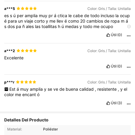
a***5
Color: Gris / Talla: Unitalla
es
s
ú
per
amplia
muy
pr
á
ctica
le
cabe
de
todo
incluso
la
ocup
é
para
un
viaje
corto
y
me
llev
é
como
20
cambios
de
ropa
m
á
s
dos
pa
ñ
ales
las
toallitas
h
ú
medas
y
todo
me
ocupo
perfecto
sin
duda
alguna
es
maravillosa
Útil
(0)
a***2
Color: Gris / Talla: Unitalla
Excelente
Útil
(0)
p***r
Color: Gris / Talla: Unitalla
Est
á
muy
amplia
y
se
ve
de
buena
calidad
,
resistente
,
y
el
color
me
encant
ó
Útil
(3)
Detalles Del Producto
4.8K Seguidores
4.96
Material:
Poliéster