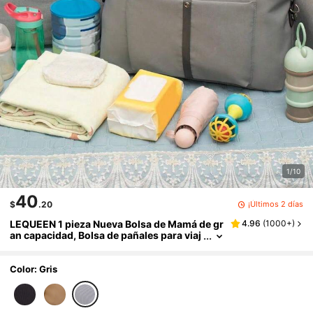
1/10
40
¡Últimos 2 días
$
.20
LEQUEEN 1 pieza Nueva Bolsa de Mamá de gr
4.96
(
1000+
)
an capacidad, Bolsa de pañales para viaj
es y maternidad, Bolso bandolera para m
adres, Adecuado para almacenamiento y org
anización
Color: Gris