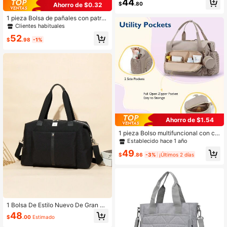
44
$
.80
Ahorro de $0.32
dad y bolso de hombro con cambia
dor para mamá y bebé
1 pieza Bolsa de pañales con patró
n geométrico
Clientes habituales
52
$
.98
-1%
Ahorro de $1.54
1 pieza Bolso multifuncional con co
mpartimentos para mamá, bolso col
Establecido hace 1 año
gante, bolso de mano, bolso de hom
49
bro, bolso de cosméticos, biberón p
$
.86
-3%
¡Últimos 2 días
ortátil para maternidad y bebé, cam
biador de pañales, bolso organizad
or, regalo de Navidad
1 Bolsa De Estilo Nuevo De Gran Ca
pacidad Para La Mamá, Adecuada
48
$
.00
Estimado
Para Viajar Al Aire Libre, Cambio Y
Almacenamiento De Pañales, Con