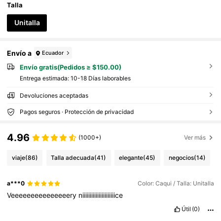
Talla
Unitalla
Envío a
Ecuador
Envío gratis(Pedidos ≥ $150.00)
Entrega estimada:
10-18 Días laborables
Devoluciones aceptadas
Pagos seguros · Protección de privacidad
4.96
(1000+)
Ver más
viaje
(86)
Talla adecuada
(41)
elegante
(45)
negocios
(14)
a***0
Color: Caqui / Talla: Unitalla
Veeeeeeeeeeeeeeery
niiiiiiiiiiiiiiiiiiiiiice
Útil
(0)