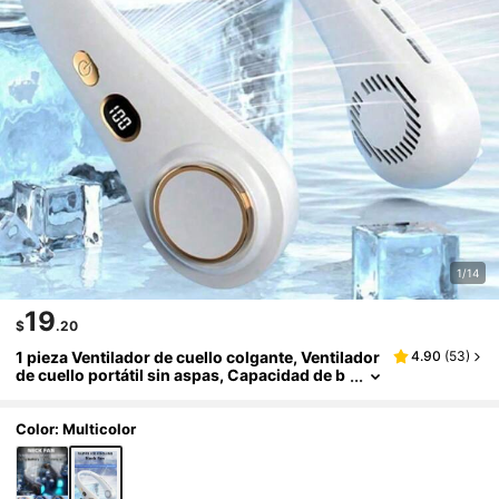
1/14
19
$
.20
1 pieza Ventilador de cuello colgante, Ventilador
4.90
(
53
)
de cuello portátil sin aspas, Capacidad de b
atería de 1500mAh, Con 5 velocidades ajust
ables, Pantalla LED, Adecuado para estudiantes,
oficina, viajes al aire libre, Regalo perfecto, Esen
Color: Multicolor
cial para vacaciones