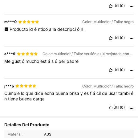
Útil
(0)
m***0
Color: Multicolor / Talla: negro
Producto
id
é
ntico
a
la
descripci
ó
n
.
Útil
(0)
a***9
Color: multicolor / Talla: Versión azul mejorada con luz ambiental.
Me
gust
ó
mucho
est
á
s
ú
per
padre
Útil
(0)
j***o
Color: Multicolor / Talla: negro
Cumple
lo
que
dice
echa
buena
brisa
y
es
f
á
cil
de
usar
tambi
é
n
tiene
buena
carga
Útil
(0)
Detalles Del Producto
Material:
ABS