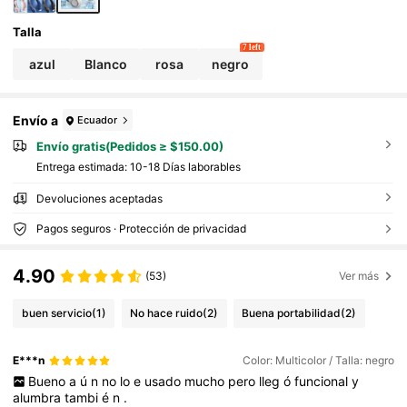
Talla
7 left
azul
Blanco
rosa
negro
Envío a
Ecuador
Envío gratis(Pedidos ≥ $150.00)
Entrega estimada:
10-18 Días laborables
Devoluciones aceptadas
Pagos seguros · Protección de privacidad
4.90
(53)
Ver más
buen servicio
(1)
No hace ruido
(2)
Buena portabilidad
(2)
E***n
Color: Multicolor / Talla: negro
Bueno
a
ú
n
no
lo
e
usado
mucho
pero
lleg
ó
funcional
y
alumbra
tambi
é
n
.