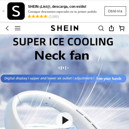
SHEIN-¡List@, descarga, con estilo!
×
Obténla
Consigue descuentos especiales en tu primer pedido
(5,000)