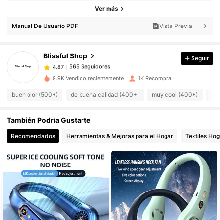
565 Seguidores
4.87
Ver más
565 Seguidores
4.87
Manual De Usuario PDF
Vista Previa
565 Seguidores
4.87
565 Seguidores
4.87
Blissful Shop
Seguir
565 Seguidores
4.87
9.9K Vendido recientemente
1K Recompra
565 Seguidores
4.87
buen olor (500+)
de buena calidad (400+)
muy cool (400+)
bon
565 Seguidores
4.87
565 Seguidores
4.87
También Podría Gustarte
565 Seguidores
4.87
Recomendados
Herramientas & Mejoras para el Hogar
Textiles Hog
565 Seguidores
4.87
565 Seguidores
4.87