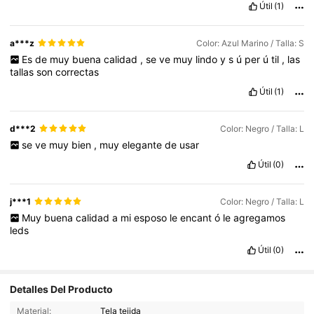
Útil
(1)
a***z
Color: Azul Marino / Talla: S
Es
de
muy
buena
calidad
,
se
ve
muy
lindo
y
s
ú
per
ú
til
,
las
tallas
son
correctas
Útil
(1)
d***2
Color: Negro / Talla: L
se
ve
muy
bien
,
muy
elegante
de
usar
Útil
(0)
j***1
Color: Negro / Talla: L
Muy
buena
calidad
a
mi
esposo
le
encant
ó
le
agregamos
leds
Útil
(0)
Detalles Del Producto
288 Seguidores
4.88
Material:
Tela tejida