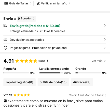
Guía de Tallas
Verificar mi tamaño
Envío a
Ecuador
Envío gratis(Pedidos ≥ $150.00)
Entrega estimada:
12-20 Días laborables
Devoluciones aceptadas
Pagos seguros · Protección de privacidad
4.91
(500+)
Ver más
Pequeña
La talla corresponde
Grande
3%
88%
9%
rapidez logística
(8)
outfits de boda
(10)
disfraces
(9)
v***9
Color: Azul Marino / Talla: S
exactamente
como
se
muestra
en
la
foto
,
sirve
para
varias
ocasiones
y
para
el
disfraz
de
flynn
rider