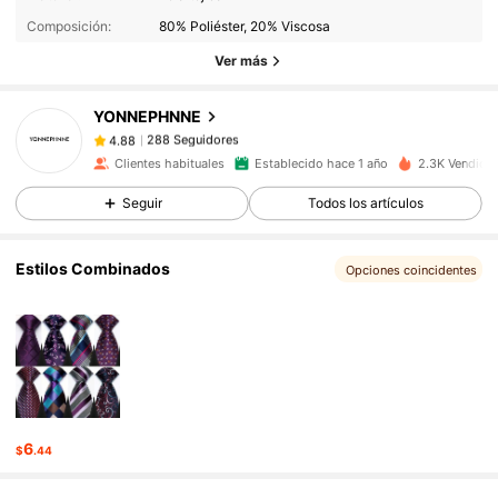
288 Seguidores
4.88
Composición:
80% Poliéster, 20% Viscosa
288 Seguidores
4.88
Ver más
288 Seguidores
4.88
YONNEPHNNE
288 Seguidores
4.88
5***2
seguido
Hace 1 día
Clientes habituales
Establecido hace 1 año
2.3K Vendido
288 Seguidores
4.88
288 Seguidores
4.88
Seguir
Todos los artículos
288 Seguidores
4.88
Estilos Combinados
Opciones coincidentes
288 Seguidores
4.88
288 Seguidores
4.88
288 Seguidores
4.88
6
$
.44