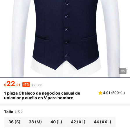
1/5
22
-7%
$
.21
$23.88
1 pieza Chaleco de negocios casual de
4.91
(
500+
)
unicolor y cuello en V para hombre
Talla
US
36
(S)
38
(M)
40
(L)
42
(XL)
44
(XXL)