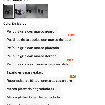
s de verano en la playa, al aire libre y viajes
Color: Multicolor
Color De Marco
Película gris con marco negro
10 left
Pastillas de té dobles con marco dorado.
Película gris con marco plateado
Película gris con marco dorado
5 left
Película gris y azul enmarcada en plata.
1 paño gris para gafas.
3 left
Rebanadas de té azul enmarcadas en oro
marco plateado degradado azul
Marco plateado verde degradado