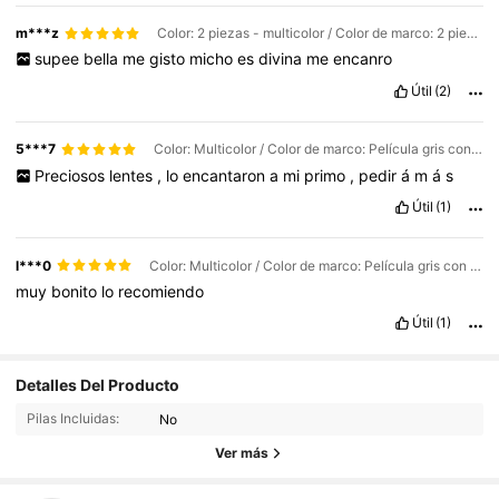
m***z
Color: 2 piezas - multicolor / Color de marco: 2 piezas (té gris dorado + gris plateado)
supee
bella
me
gisto
micho
es
divina
me
encanro
Útil
(2)
5***7
Color: Multicolor / Color de marco: Película gris con marco negro
Preciosos
lentes
,
lo
encantaron
a
mi
primo
,
pedir
á
m
á
s
Útil
(1)
l***0
Color: Multicolor / Color de marco: Película gris con marco plateado
muy
bonito
lo
recomiendo
Útil
(1)
163 Seguidores
Detalles Del Producto
4.88
163 Seguidores
Pilas Incluidas:
No
4.88
163 Seguidores
Ver más
4.88
163 Seguidores
4.88