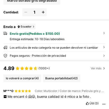
Marco dorado gris degradado
Cantidad:
Envío a
Ecuador
Envío gratis(Pedidos ≥ $150.00)
Entrega estimada:
10-18 Días laborables
Los artículos de esta categoría no se pueden devolver ni cambiar
Pagos seguros · Protección de privacidad
4.89
(1000+)
Ver más
lo volveré a comprar
(4)
Buena portabilidad
(42)
M***O
Color: Multicolor / Color de marco: Película gris y azul enmarcada en plata.
Me
encant
ó
🤗😃,
buena
calidad
id
é
ntico
a
la
foto
.
Útil
(3)