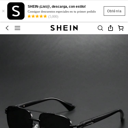
SHEIN-¡List@, descarga, con estilo!
×
Obténla
Consigue descuentos especiales en tu primer pedido
(5,000)