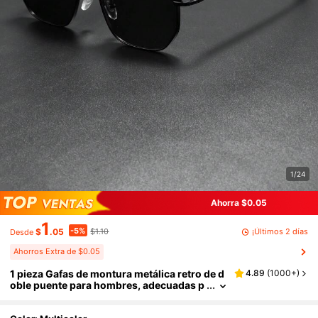
1/24
Ahorra $0.05
1
-5%
¡Últimos 2 días
$
.05
$1.10
Desde
Ahorros Extra de $0.05
1 pieza Gafas de montura metálica retro de d
4.89
(
1000+
)
oble puente para hombres, adecuadas p
ara uso diario, suéteres, abrigos, Año Nu
evo, viajes, casual y elegante para vacacione