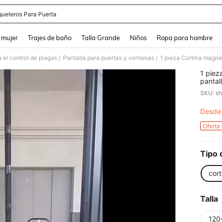
ueteros Para Puerta
and down arrow keys to navigate search Búsqueda reciente and Busca y Encuentr
 mujer
Trajes de baño
Talla Grande
Niños
Ropa para hombre
 el control de plagas
Pantalla para puertas y ventanas
/
/
1 piez
pantal
necesi
SKU: s
prueba
dormit
Desde
PR
incluy
Oferta
Tipo 
cort
Talla
120