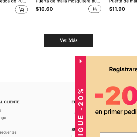
sellante, Barrera Duradera contra Insectos, Amigable con las Mascotas, Sin Operación Manual Requerida, Entrada y Salida Fáciles
Puerta de malla mosquitera autoadhesiva y autosellante - Cortina de malla magnética de cierre automático, adecuada para todas las estaciones, se ajusta a puertas delanteras/traseras, patio y balcón, fácil instalación
$10.60
$11.90
Ver Más
CONSIGUE -20%
AL CLIENTE
ENCUÉNTRANOS EN
s
Pago
SUSCRÍBETE PARA RECIBIR OFERTA
recuentes