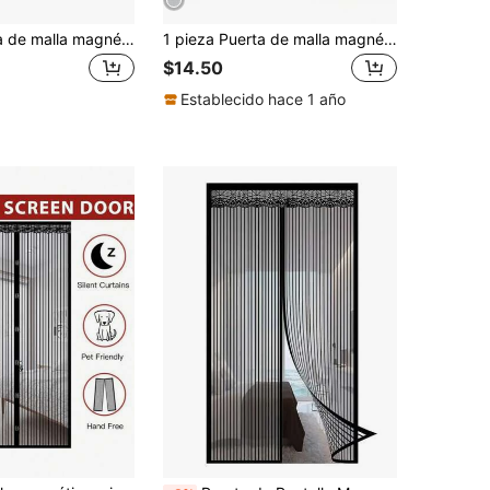
1 pieza Puerta de malla magnética extra grande de color blanco, mosquitera de uso doméstico de verano, puerta de pantalla de cierre automático para dormitorio, balcón, cocina, cortina de malla transpirable, cortina de puerta de gasa magnética suave para el verano
1 pieza Puerta de malla magnética de alta resistencia - Mantiene alejados a los mosquitos, disfruta del aire fresco - Autosellante, divisor de malla sin manos - Ideal para mascotas y niños.
$14.50
Establecido hace 1 año