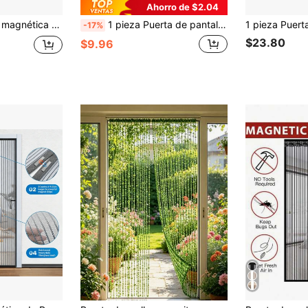
Ahorro de $2.04
Red antimosquitos magnética DIY, lavable, invisible antiinsectos, red de fibra de poliéster con marco magnético completo
1 pieza Puerta de pantalla magnética - Disponible en múltiples tamaños, Mosquitera autosellante, Adecuada para dormitorio/puertas de patio, Cierre automático silencioso, Cortina magnética transpirable, Sin necesidad de perforar, Pantalla magnética a rayas, Puerta de malla retráctil de alta resistencia, Puerta de pantalla cerrada, Puerta de pantalla para mascotas
-17%
$23.80
$9.96