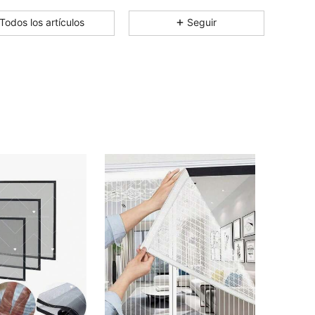
4.90
23
84
Todos los artículos
Seguir
4.90
23
84
4.90
23
84
4.90
23
84