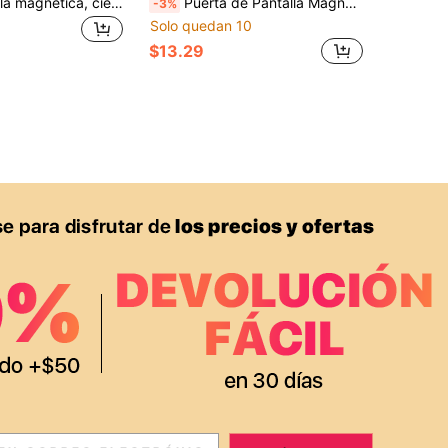
Puerta de malla magnética, cierre magnético - mantiene alejados a los insectos mientras deja entrar la brisa fresca, malla duradera - adecuada para mascotas y niños, se adapta a puertas principales y puertas corredizas
Puerta de Pantalla Magnética - Pantalla de Puerta Mágica Resistente con Sello Magnético, Adecuada para Puertas Deslizantes, de Patio, Francesas, Delanteras y Traseras, Amigable con Mascotas, Patio Trasero, Fácil de Instalar
-3%
Solo quedan 10
$13.29
APP
S EXCLUSIVAS, PROMOCIONES Y NOTICIAS DE SHEIN