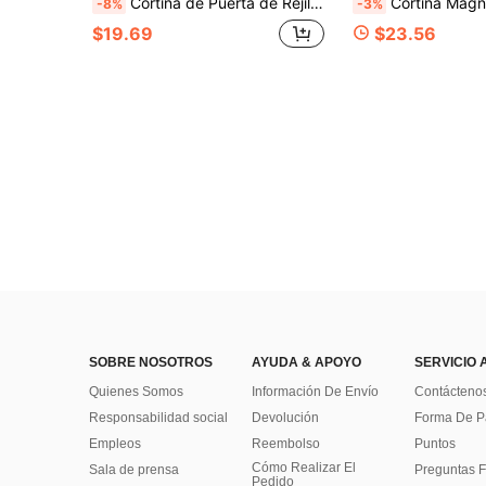
Cortina de Puerta de Rejilla Magnética, Puerta de Pantalla Aislada con Bloques Magnéticos de Cierre Automático, Cubierta de Puerta Barrera de Aire Frío y Caliente, Cortina de Partición Semitransparente, Diseño de Fondo Pesado, Fácil de Pasar, Adecuada para Habitaciones con Aire Acondicionado, Cocinas, Balcones, Patios, Amigable con Mascotas, Múltiples Tamaños Disponibles
Cortina Magnética de Puerta de Alta Gama 2026, Material de Malla de Diamante, a Prueba de Gatos y Resistente a Mordeduras - Diseño Sin Costuras y Auto
-8%
-3%
$19.69
$23.56
SOBRE NOSOTROS
AYUDA & APOYO
SERVICIO 
Quienes Somos
Información De Envío
Contácteno
Responsabilidad social
Devolución
Forma De 
Empleos
Reembolso
Puntos
Cómo Realizar El
Sala de prensa
Preguntas F
Pedido