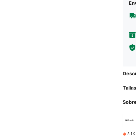
Env
Descr
Talla
Sobre
8.1K