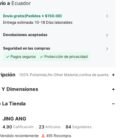
ío a
Ecuador
Envío gratis(Pedidos ≥ $150.00)
Entrega estimada:
10-18 Días laborables
Devoluciones aceptadas
Seguridad en las compras
Pagos seguros
Protección de privacidad
ipción
100% Poliamida,No Other Material,cortina de puerta
4.90
23
84
s Y Dimensiones
4.90
23
84
 La Tienda
4.90
23
84
4.90
23
84
JING ANG
4.90
23
84
Calificación
Artículos
Seguidores
c***7
seguido
Hace 1 día
4.90
23
84
 Vendido recientemente
495 Recompra