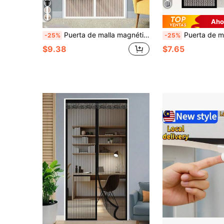
Aho
Puerta de malla magnética, puerta de malla con cierre magnético - Anti-insectos y transpirable, malla reforzada - Apta para mascotas, adecuada para puerta principal, puerta corrediza
Puerta de malla magnética, con red suave fácil de limpiar, transpirable 
-25%
-25%
$9.38
$7.65