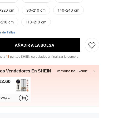
*220 cm
90*210 cm
140*240 cm
*210 cm
110*210 cm
a de Tallas
AÑADIR A LA BOLSA
asta
11
puntos SHEIN calculados al finalizar la compra.
ros Vendedores En SHEIN
Ver todos los 1 vendedores
12.60
YWyihao