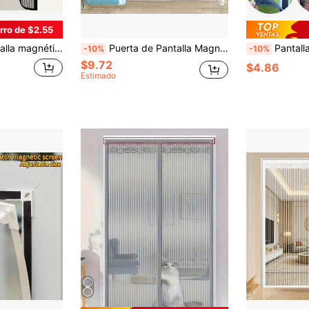
rro de $2.55
y efectiva contra mosquitos, ideal para uso interior/exterior, mosquitera
Puerta de Pantalla Magnética/Cortina a Prueba de Mosquitos de Alta Densidad con Cierre Automático, Instalación sin Perforación, Red Colgante Repelente de Insectos Adecuada para Puertas Exteriores, Puertas de Balcón, Entradas de Dormitorio y talla grande, Red de Puerta de Balcón, Pantalla de Puerta Exterior
Pantalla de malla antivbnosquitos removible para ventana, sin necesidad de perforación, cor
-10%
-10%
$9.72
$4.86
Estimado