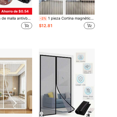
Ahorro de $0.54
tina de malla negra transpirable, reutilizable con , cortina de ventana anti mosca, protección de insectos multiusos para interiores y exteriores, apta para todo el año, fácil de limpiar y decorar
1 pieza Cortina magnética para puerta, malla magnética a prueba de insectos de verano, mosquitera para puerta, a prueba de moscas, cierre automático, para cocina, sala de estar, malla invisible para puerta, cierre magnético, mantiene los insectos fuera, deja pasar la brisa, funciona con puertas delanteras y puertas corredizas
-2%
$12.81