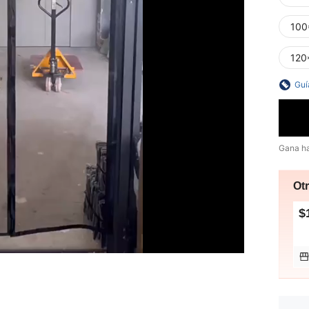
100
120
Guí
Gana h
Ot
$