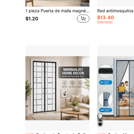
1 pieza Puerta de malla magnética - Cierre magnético automático, Cortina de malla mosquitera magnética, Durable, Partición de malla sin manos, Disfruta del aire fresco manteniendo alejadas a las plagas - Apto para mascotas, Adecuado para múltiples escenarios, Fácil mantenimiento de malla de nailon
$13.40
$1.20
Estimado