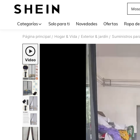
Mosq
Use up 
Categorías
Solo para ti
Novedades
Ofertas
Ropa de
Página principal
Hogar & Vida
Exterior & jardín
Suministros para
/
/
/
Video