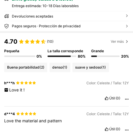
Entrega estimada:
10-18 Días laborables
Devoluciones aceptadas
Pagos seguros · Protección de privacidad
4.70
(10)
Ver más
Pequeña
La talla corresponde
Grande
0%
80%
20%
Buena portabilidad
(2)
denso
(1)
suave y sedoso
(1)
h***h
Color: Celeste / Talla: 12Y
Love
it
!
Útil
(0)
d***4
Color: Celeste / Talla: 12Y
Love
the
material
and
pattern
Útil
(0)