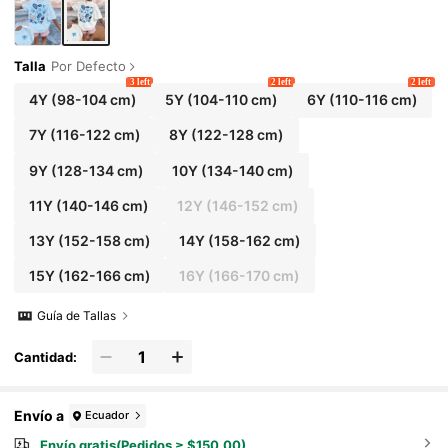
Talla
Por Defecto
3 left
2 left
2 left
4Y
(98-104 cm)
5Y
(104-110 cm)
6Y
(110-116 cm)
7Y
(116-122 cm)
8Y
(122-128 cm)
9Y
(128-134 cm)
10Y
(134-140 cm)
11Y
(140-146 cm)
12Y
(146-152 cm)
13Y
(152-158 cm)
14Y
(158-162 cm)
15Y
(162-166 cm)
16Y
(166-170 cm)
Guía de Tallas
Cantidad:
Envío a
Ecuador
Envío gratis(Pedidos ≥ $150.00)