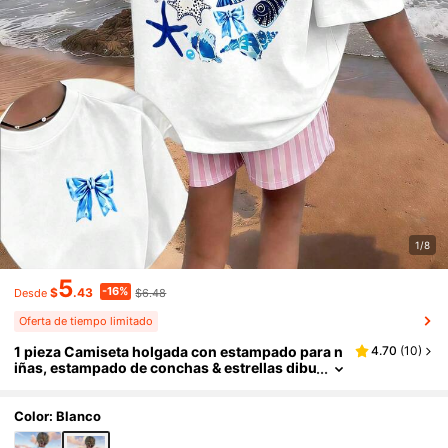
1/8
5
-16%
$
.43
$6.48
Desde
Oferta de tiempo limitado
1 pieza Camiseta holgada con estampado para n
4.70
(
10
)
iñas, estampado de conchas & estrellas dibu
jado a mano, decoración con lazo, ajuste hol
gado casual, adecuada para vacaciones en la pla
ya, regreso a la escuela, uso de verano
Color: Blanco