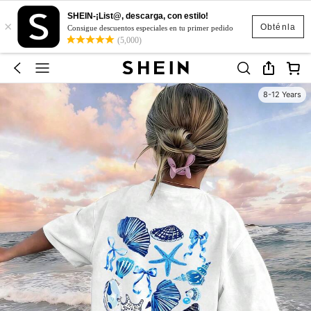
SHEIN-¡List@, descarga, con estilo!
×
Obténla
Consigue descuentos especiales en tu primer pedido
(5,000)
8-12 Years