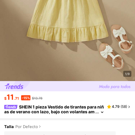
1/9
11
-15%
$
.71
$13.78
SHEIN 1 pieza Vestido de tirantes para niñ
4.79
(
58
)
as de verano con lazo, bajo con volantes am
arillos, casual y lindo para exteriores, camp
us, vacaciones y ocio
Talla
Por Defecto