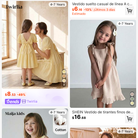
egante
Vestido suelto casual de línea A con
4-7 Years
6
tirantes florales y rayas, sin manga
$
.16
-13%
¡Últimos 3 días
s, para niñas jóvenes, adecuado par
Estimado
a vacaciones, playa y verano
4-7 Years
9
8
$
.53
-49%
Twirlia
SHEIN Vestido de tirantes finos de u
4-7 Years
16
nicolor tejido para niña joven
$
.68
4-7 Years