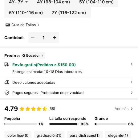
4Y
-
7Y
4Y
(98-104 cm)
5Y
(104-110 cm)
6Y
(110-116 cm)
7Y
(116-122 cm)
Guía de Tallas
Cantidad:
Envío a
Ecuador
Envío gratis(Pedidos ≥ $150.00)
Entrega estimada:
10-18 Días laborables
Devoluciones aceptadas
Pagos seguros · Protección de privacidad
4.79
(58)
Ver más
Pequeña
La talla corresponde
Grande
1%
93%
6%
color liso
(6)
graduación
(1)
para disfraces
(1)
elegante
(1)