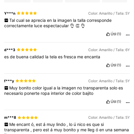
Y***n
Color: Amarillo / Talla: 5Y
Tal
cual
se
aprecia
en
la
imagen
la
talla
corresponde
correctamente
luce
espectacular
👌
👏
👌
Útil
(1)
d***3
Color: Amarillo / Talla: 6Y
es
de
buena
calidad
la
tela
es
fresca
me
encanta
Útil
(1)
f***y
Color: Amarillo / Talla: 5Y
Muy
bonito
color
igual
a
la
imagen
no
transparenta
solo
es
necesario
ponerte
ropa
interior
de
color
bajito
Útil
(1)
m***8
Color: Amarillo / Talla: 5Y
Me
encant
ó,
est
á
muy
lindo
,
lo
ú
nico
es
que
si
transparenta
,
pero
est
á
muy
bonito
y
me
lleg
ó
en
una
semana