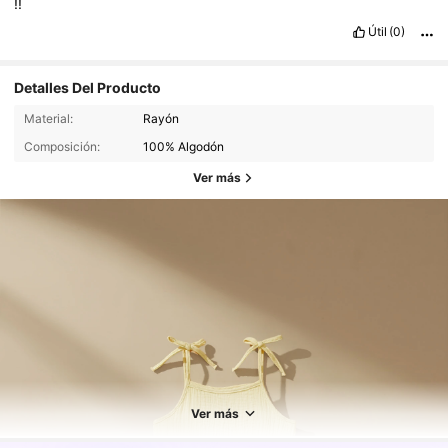
!!
Útil
(0)
Detalles Del Producto
Material:
Rayón
Composición:
100% Algodón
Ver más
13K Seguidores
4.87
13K Seguidores
4.87
13K Seguidores
4.87
Ver más
13K Seguidores
4.87