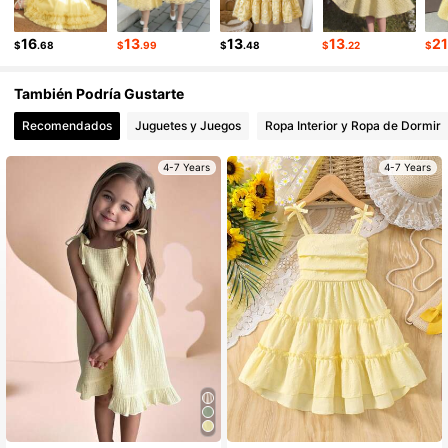
16
13
13
13
2
$
.68
$
.99
$
.48
$
.22
$
También Podría Gustarte
Recomendados
Juguetes y Juegos
Ropa Interior y Ropa de Dormir
4-7 Years
4-7 Years