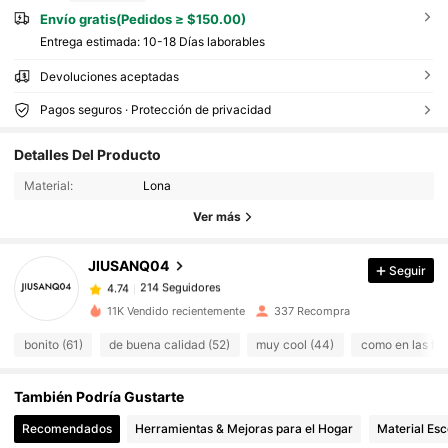
Envío gratis(Pedidos ≥ $150.00)
Entrega estimada:
10-18 Días laborables
Devoluciones aceptadas
Pagos seguros · Protección de privacidad
214 Seguidores
4.74
Detalles Del Producto
214 Seguidores
4.74
Material:
Lona
214 Seguidores
4.74
Ver más
214 Seguidores
4.74
214 Seguidores
4.74
JIUSANQ04
Seguir
214 Seguidores
4.74
11K Vendido recientemente
337 Recompra
214 Seguidores
4.74
bonito (61)
de buena calidad (52)
muy cool (44)
como en las fot
214 Seguidores
4.74
214 Seguidores
4.74
También Podría Gustarte
214 Seguidores
4.74
Recomendados
Herramientas & Mejoras para el Hogar
Material Esc
214 Seguidores
4.74