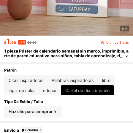
1/14
1
-2%
¡Últimos 2 días
$
.96
$2.00
1 pieza Póster de calendario semanal sin marco, imprimible, a
rte de pared educativo para niños, tabla de aprendizaje, d
ecoración de aula, descarga digital, apartamento estétic
o, póster divertido de regreso a la escuela, esencial para dor
mitorio
Patrón
Citas inspiradoras
Palabras inspiradoras
libro
lápiz de color
educar
Cartel de día laborable
Tipo De Estilo / Talla
Haz clic para comprar
Envío a
Ecuador