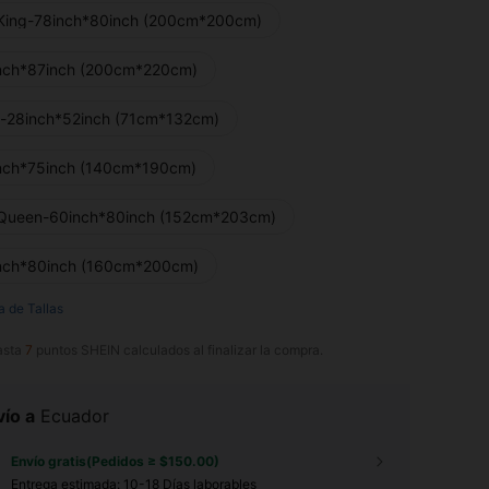
King-78inch*80inch (200cm*200cm)
nch*87inch (200cm*220cm)
b-28inch*52inch (71cm*132cm)
nch*75inch (140cm*190cm)
Queen-60inch*80inch (152cm*203cm)
nch*80inch (160cm*200cm)
a de Tallas
asta
7
puntos SHEIN calculados al finalizar la compra.
ío a
Ecuador
Envío gratis(Pedidos ≥ $150.00)
Entrega estimada:
10-18 Días laborables