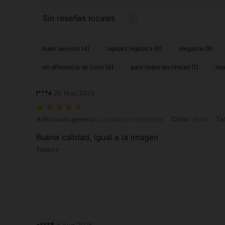
Sin reseñas locales
buen servicio (4)
rapidez logística (6)
elegante (8)
sin diferencia de color (4)
para todas las chicas (1)
lou
I***a
26 May,2025
Adecuado general: La talla corresponde, Color: Rosa, Talla: 90cm
Adecuado general:
La talla corresponde
Color:
Rosa
Tal
Buena calidad, igual a la imagen
Traducir
a***8