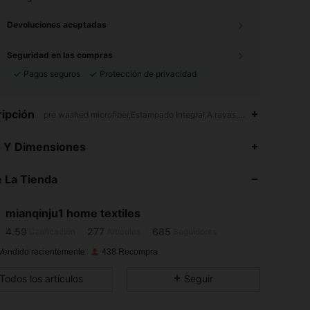
Devoluciones aceptadas
Seguridad en las compras
Pagos seguros
Protección de privacidad
ipción
pre washed microfiber,Estampado Integral,A rayas,Geométrico,25cm
s Y Dimensiones
 La Tienda
4.59
277
685
4.59
277
685
mianqinju1 home textiles
4.59
277
685
Calificación
Artículos
Seguidores
4.59
277
685
Vendido recientemente
438 Recompra
4.59
277
685
Todos los artículos
Seguir
4.59
277
685