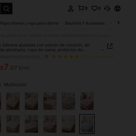
0
0
a. Press Enter to select.
Ropa interior y ropa para dormir
Bisutería Y Accesorios
Zapatos
H
1 pieza Sábana ajustada con patrón de corazón, sin funda de almohada, ropa de cama, protector de colchón, funda de colchón amigable con la piel, diseño de corazón lindo para decoración del hogar, adecuado para camas individuales, matrimoniales, queen y king, ropa de cama para dormitorios, verano, cómodo, regreso a la escuela
a Sábana ajustada con patrón de corazón, sin
de almohada, ropa de cama, protector de
n, funda de colchón amigable con la piel, diseño
SKU: sf260605180521393216276
(500+ Comentarios)
azón lindo para decoración del hogar, adecuado
amas individuales, matrimoniales, queen y king,
7
$
.57
$7.60
ICE AND AVAILABILITY
e cama para dormitorios, verano, cómodo,
o a la escuela
:
Multicolor