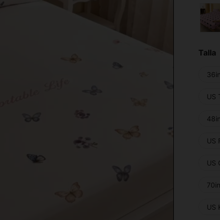
Talla
36i
US 
48i
US 
US 
70i
US 