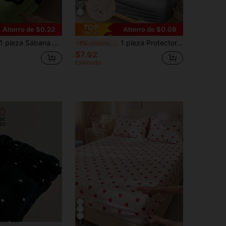
Ahorro de $0.22
Ahorro de $0.08
pieza Sábana ajustada con gráfico de gato lindo, fondo verde con patrón de gato negro, juego de ropa de cama para dormitorio (sin funda de almohada)
1 pieza Protector de colchón impermeable, ropa de cama, colchoneta, protector de colchón gris, ropa de cama para dormitorio, se ajusta a camas individuales, dobles, queen y king, protección contra el polvo (no incluye almohada ni funda de almohada)
-1%
¡Últimos 3 días
$7.92
Estimado
5