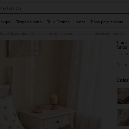
nas Individual
and down arrow keys to navigate search Búsqueda reciente and Busca y Encuentr
 mujer
Trajes de baño
Talla Grande
Niños
Ropa para hombre
1 piez
funda 
colchó
de cor
para c
Desde
PR
ropa d
regres
Color