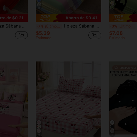
11
rro de $0.21
Ahorro de $0.41
 colchón multicolor, suave y transpirable, adecuada para todos los tamaños de colchón - individual, doble, queen, king, todas las estaciones, decoración interior, lavable a máquina (funda de almohada no incluida)
1 pieza Sábana ajustada transpirable con patrón de flor simple, cubierta de cama a prueba de polvo y amistosa con la piel
1 
-7%
¡Últimos 3 días
-3%
¡Últimos 3 días
$5.39
$7.08
Estimado
Estimado
15
9