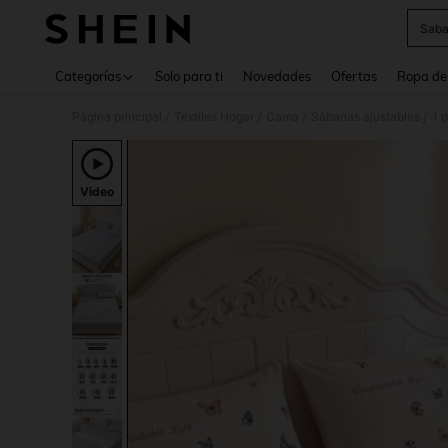
Saba
Use up 
Categorías
Solo para ti
Novedades
Ofertas
Ropa de
Página principal
Textiles Hogar
Cama
Sábanas ajustables
/
/
/
/
Video