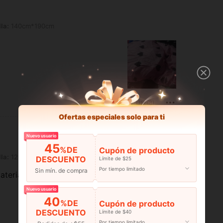
m*190cm
la:
140cm*190cm
Útil (8)
Ofertas especiales solo para ti
Nuevo usuario
45
%DE
Cupón de producto
m*200cm
la:
120cm*200cm
DESCUENTO
Límite de $25
Por tiempo limitado
Sin mín. de compra
terial es grueso y el diseño si
Nuevo usuario
40
%DE
Cupón de producto
DESCUENTO
Límite de $40
Por tiempo limitado