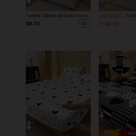
13
6
1 pieza Sábana ajustada con estampado floral de dibujos animados coloridos, ropa de cama, protector de colchón, cubierta de cama, decoración de habitación, a prueba de polvo, antideslizante, amigable con la piel, transpirable, suave y ligera, apta para cama individual/doble/queen/king, todas las estaciones, lavable a máquina, funda de almohada y funda de edredón no incluidas
South Life 1 pieza Sábana ajustada con estampado de dibujos animados de Disney (Funda de almohada no incluida),
-1%
¡Últimos 2 días
$8.50
$9.55
5
16
Aho