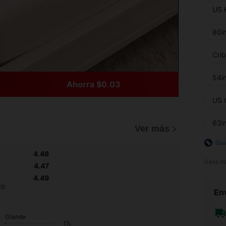
US 
80i
Cri
54i
Ahorra $0.03
US 
63i
Ver más
Guí
4.48
Gana h
4.47
4.49
to
Env
Grande
1%