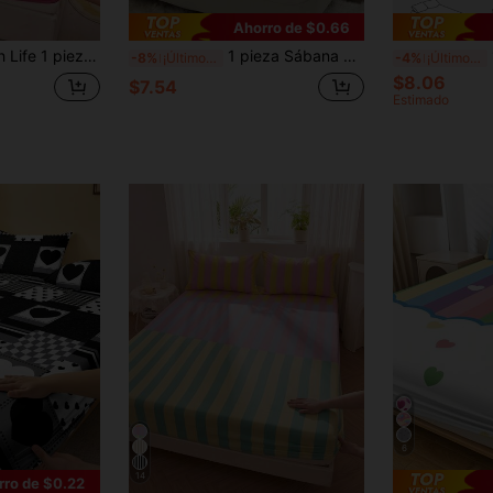
Ahorro de $0.66
 Cubierta de colchón amigable con la piel, Decoración de habitación, Ropa de cama con dibujos animados lindos, Protector de colchón suave y transpirable, Múltiples estilos, Adecuado para cama individual/doble/queen/king/California king, Lavable a máquina
1 pieza Sábana ajustada estampada, protector de colchón, funda de colchón, verano, cómoda, transpirable, resistente a las arrugas, lavable a máquina, tamaño individual/doble/queen/king, ropa de cama para dormitorio, uso en todas las estaciones & verano, almohada y funda de almohada no incluidas, decoración de habitación, regreso a la escuela, rosa
1 
-8%
¡Últimos 3 días
-4%
¡Últimos 3 días
$8.06
$7.54
Estimado
6
14
rro de $0.22