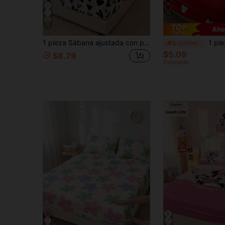
18
12
Aho
1 pieza Sábana ajustada con patrón de corazón negro, ropa de cama, protector de colchón, vida en el hogar, textiles para el hogar, suave, resistente a las arrugas, transpirable & cómodo, adecuado para todos los tamaños de cama, ropa de cama para dormitorio, decoración del hogar, almohada y funda de almohada no incluidas, lavable a máquina, regreso a la escuela
1 pieza Sábana ajustada estampada súper suave, ropa de cama para el hogar, sábana ligera, funda de
-4%
¡Últimos 3 días
$5.09
$8.79
Estimado