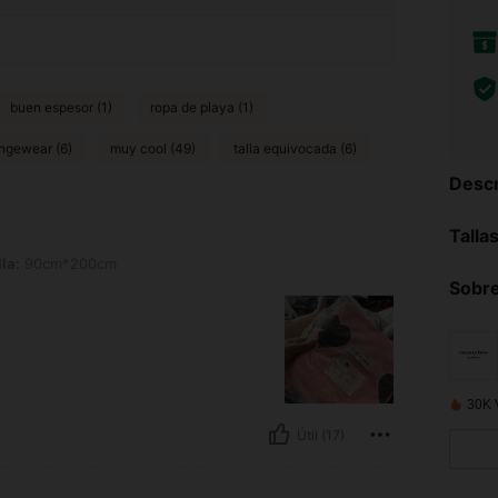
buen espesor (1)
ropa de playa (1)
ngewear (6)
muy cool (49)
talla equivocada (6)
Descr
Talla
*200cm
la:
90cm*200cm
Sobre
30K 
Útil (17)