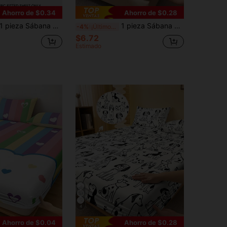
Ahorro de $0.34
Ahorro de $0.28
pieza Sábana ajustada con patrón de lunares negros y blancos, protector de colchón de estilo vintage minimalista, suave y transpirable, tamaño doble, full, queen, tamaño estándar, bolsillo profundo
1 pieza Sábana ajustable, protector de colchón, resistente a las arrugas, transpirable y cómoda, apta para todos los tamaños de cama, ideal para ropa de cama de dormitorio escolar, decoración de dormitorio, almohada y funda de almohada no incluidas, lavable a máquina
-4%
¡Últimos 3 días
$6.72
Estimado
4
Ahorro de $0.04
Ahorro de $0.28