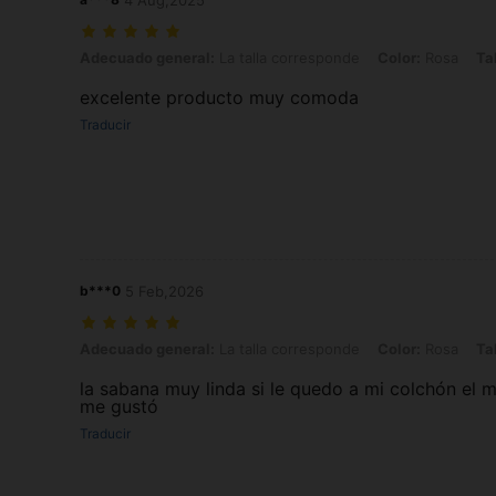
4 Aug,2025
Adecuado general: La talla corresponde, Color: Rosa, Talla: 140c
Adecuado general:
La talla corresponde
Color:
Rosa
Tal
excelente producto muy comoda
Traducir
b***0
5 Feb,2026
Adecuado general: La talla corresponde, Color: Rosa, Talla: 120c
Adecuado general:
La talla corresponde
Color:
Rosa
Tal
la sabana muy linda si le quedo a mi colchón el ma
me gustó
Traducir