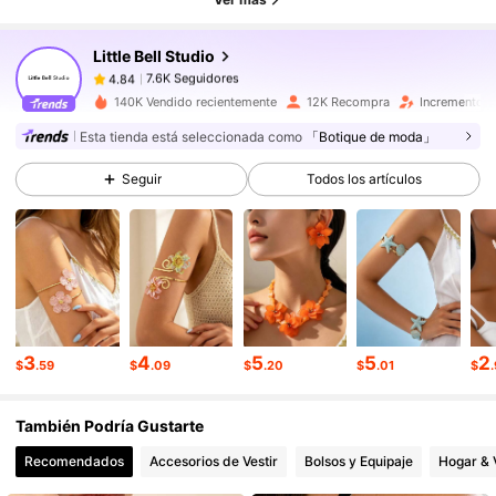
7.6K Seguidores
4.84
Little Bell Studio
7.6K Seguidores
4.84
Z***o
seguido
Hace 10 horas
140K Vendido recientemente
12K Recompra
Incremento d
7.6K Seguidores
4.84
Esta tienda está seleccionada como
「Botique de moda」
7.6K Seguidores
4.84
Seguir
Todos los artículos
7.6K Seguidores
4.84
7.6K Seguidores
4.84
7.6K Seguidores
4.84
7.6K Seguidores
4.84
3
4
5
5
2
$
.59
$
.09
$
.20
$
.01
$
También Podría Gustarte
Recomendados
Accesorios de Vestir
Bolsos y Equipaje
Hogar & 