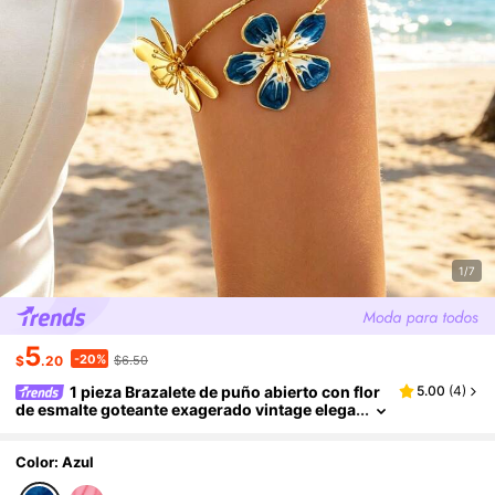
1/7
5
-20%
$
.20
$6.50
1 pieza Brazalete de puño abierto con flor
5.00
(
4
)
de esmalte goteante exagerado vintage elega
nte para mujer, adecuado para playa, vacacio
nes, fiesta, banquete y uso diario
Color: Azul