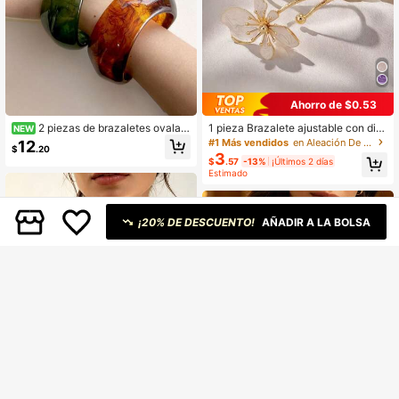
Ahorro de $0.53
2 piezas de brazaletes ovalad
1 pieza Brazalete ajustable con dis
NEW
os de resina vintage exagerados co
eño geométrico de líneas florales 3
#1 Más vendidos
en Aleación De Hierro Pulseras De Mujer
12
$
.20
n degradado transparente y colorid
D, minimalista
3
$
.57
-13%
¡Últimos 2 días
o, elegantes y de moda
Estimado
¡20% DE DESCUENTO!
AÑADIR A LA BOLSA