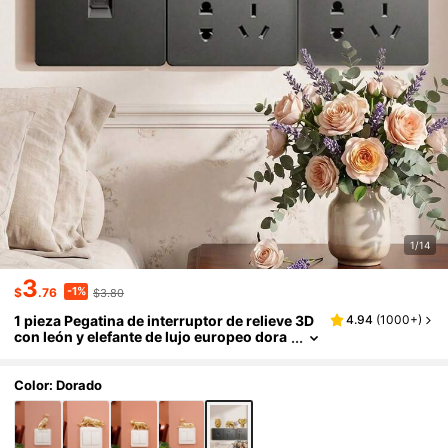
1/14
3
-1%
$
.76
$3.80
1 pieza Pegatina de interruptor de relieve 3D
4.94
(
1000+
)
con león y elefante de lujo europeo dora
do, cubierta de interruptor de resina mo
derna para decoración del hogar, sin necesi
dad de perforación, calcomanía de interrupt
Color: Dorado
or de animal, decoración de pared interior, a
ccesorio de micropaísaje DIY, adecuado par
a vestíbulo, dormitorio, sala de estar, baño y