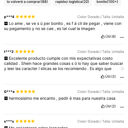
lo volveré a comprar
(88)
rapidez logística
(22)
bonito
(100+)
p***4
Color: Dorado / Talla: Unitalla
Lo
ame
,
se
ve
s
ú
per
bonito
,
es
f
á
cil
de
pegar
,
viene
con
su
pegamento
y
no
se
cae
,
es
tal
cual
la
imagen
Útil
(6)
t***2
Color: Dorado / Talla: Unitalla
Excelente
producto
cumple
con
mis
expectativas
costo
calidad
.
Shein
hace
grandes
cosas
s
ó
lo
hay
que
saber
buscar
y
leer
las
caracter
í
sticas
se
los
recomiendo
.
Es
algo
que
emplear
é
para
mejorar
mi
vida
Útil
(3)
G***e
Color: Dorado / Talla: Unitalla
hermosisimo
me
encanto
,
pedir
é
mas
para
nuestra
casa
Útil
(2)
s***s
Color: Dorado / Talla: Unitalla
Me
encantaron
estos
leopardos