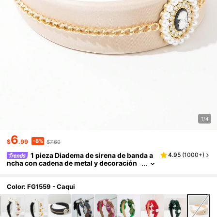
1/4
6
-8%
$
.99
$7.60
1 pieza Diadema de sirena de banda a
4.95
(
1000+
)
ncha con cadena de metal y decoración
de gemas y perlas, accesorio para el cab
ello elegante y dulce de moda europea y ame
ricana, personalizado y creativo de alta gam
Color: FG1559 - Caqui
a para citas y banquetes, accesorio de ropa e
xquisito para mujeres