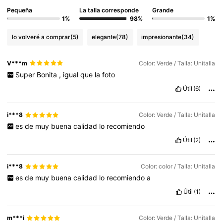
Pequeña
La talla corresponde
Grande
1%
98%
1%
lo volveré a comprar
(5)
elegante
(78)
impresionante
(34)
V***m
Color: Verde / Talla: Unitalla
Super
Bonita
,
igual
que
la
foto
Útil
(6)
i***8
Color: Verde / Talla: Unitalla
es
de
muy
buena
calidad
lo
recomiendo
Útil
(2)
i***8
Color: color / Talla: Unitalla
es
de
muy
buena
calidad
lo
recomiendo
a
Útil
(1)
m***i
Color: Verde / Talla: Unitalla