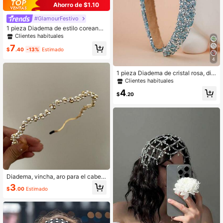
Ahorro de $1.10
#GlamourFestivo
1 pieza Diadema de estilo coreano
de terciopelo y esponja para mujer,
Clientes habituales
tocado elevado vintage de lujo con
7
decoración de strass y perlas falsa
$
.40
-13%
Estimado
s, accesorios de belleza y cabello p
4
ara el hogar
1 pieza Diadema de cristal rosa, dis
eño grueso y ancho de moda adecu
Clientes habituales
ado para uso diario y reuniones
4
$
.20
Diadema, vincha, aro para el cabell
o con decoración elegante de perla
3
$
.00
Estimado
s falsas, accesorios para el cabello
y la cabeza