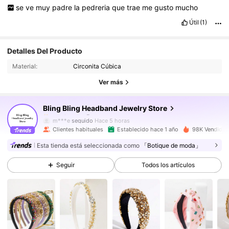
se
ve
muy
padre
la
pedreria
que
trae
me
gusto
mucho
Útil
(1)
38K Seguidores
4.95
Detalles Del Producto
38K Seguidores
4.95
Material:
Circonita Cúbica
38K Seguidores
4.95
Ver más
38K Seguidores
4.95
Bling Bling Headband Jewelry Store
38K Seguidores
4.95
m***e
seguido
Hace 5 horas
38K Seguidores
4.95
Clientes habituales
Establecido hace 1 año
98K Vendido 
38K Seguidores
4.95
Esta tienda está seleccionada como
「Botique de moda」
38K Seguidores
4.95
Seguir
Todos los artículos
38K Seguidores
4.95
38K Seguidores
4.95
38K Seguidores
4.95