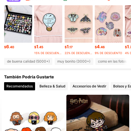
10K Seguidores
4.96
10K Seguidores
4.96
10K Seguidores
4.96
10K Seguidores
4.96
10K Seguidores
4.96
6
1
1
4
1
10K Seguidores
4.96
$
.40
$
.45
$
.17
$
.46
$
.
15% DE DESCUENTO
22% DE DESCUENTO
9% DE DESCUENTO
4% 
de buena calidad (5000+)
muy bonito (3000+)
como en las fotos 
También Podría Gustarte
Recomendados
Belleza & Salud
Accesorios de Vestir
Bolsos y E