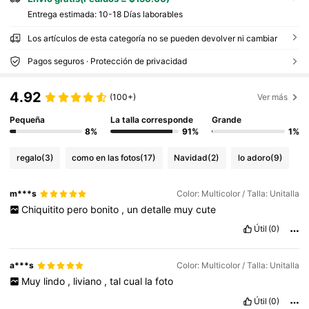
Entrega estimada:
10-18 Días laborables
Los artículos de esta categoría no se pueden devolver ni cambiar
Pagos seguros · Protección de privacidad
4.92
(100+)
Ver más
Pequeña
La talla corresponde
Grande
8%
91%
1%
regalo
(3)
como en las fotos
(17)
Navidad
(2)
lo adoro
(9)
m***s
Color: Multicolor / Talla: Unitalla
Chiquitito
pero
bonito
,
un
detalle
muy
cute
Útil
(0)
a***s
Color: Multicolor / Talla: Unitalla
Muy
lindo
,
liviano
,
tal
cual
la
foto
Útil
(0)