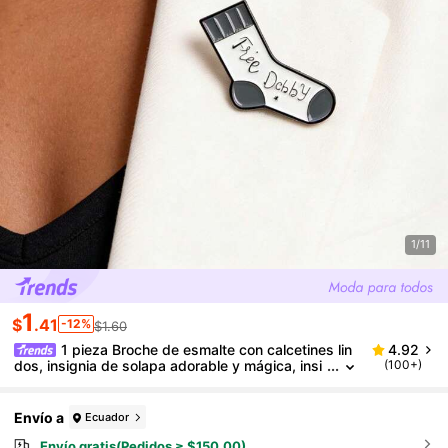
1/11
1
$
.41
-12%
$1.60
1 pieza Broche de esmalte con calcetines lin
4.92
dos, insignia de solapa adorable y mágica, insi
(100+)
gnia para ropa, mochila, cuello, accesorio de jo
yería de moda, regalo para amigos
Envío a
Ecuador
Envío gratis(Pedidos ≥ $150.00)