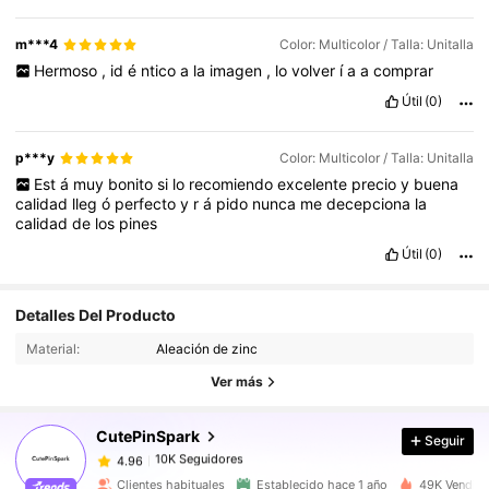
m***4
Color: Multicolor / Talla: Unitalla
Hermoso
,
id
é
ntico
a
la
imagen
,
lo
volver
í
a
a
comprar
Útil
(0)
p***y
Color: Multicolor / Talla: Unitalla
Est
á
muy
bonito
si
lo
recomiendo
excelente
precio
y
buena
calidad
lleg
ó
perfecto
y
r
á
pido
nunca
me
decepciona
la
calidad
de
los
pines
Útil
(0)
Detalles Del Producto
10K Seguidores
4.96
Material:
Aleación de zinc
10K Seguidores
4.96
Ver más
10K Seguidores
4.96
10K Seguidores
4.96
CutePinSpark
Seguir
10K Seguidores
4.96
Clientes habituales
Establecido hace 1 año
49K Vendido