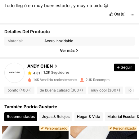
Todo
lleg
ó
en
muy
buen
estado
,
y
muy
r
á
pido
😃
Útil
(0)
Detalles Del Producto
1.2K Seguidores
4.81
Material:
Acero Inoxidable
1.2K Seguidores
4.81
Ver más
1.2K Seguidores
4.81
1.2K Seguidores
4.81
ANDY CHEN
Seguir
1.2K Seguidores
4.81
n***a
seguido
Hace 1 día
1.2K Seguidores
14K Vendido recientemente
2.1K Recompra
4.81
1.2K Seguidores
4.81
bonito (400+)
de buena calidad (300+)
muy cool (300+)
lo ad
1.2K Seguidores
4.81
También Podría Gustarte
1.2K Seguidores
4.81
Recomendados
Joyas & Relojes
Hogar & Vida
Material Escolar &
1.2K Seguidores
4.81
1.2K Seguidores
4.81