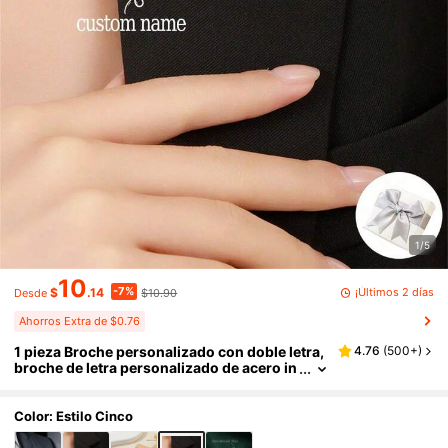
1/5
10
-7%
¡Últimos 2 días
$
.14
$10.90
Desde
Ahorros Extra de $0.76
1 pieza Broche personalizado con doble letra,
4.76
(
500+
)
broche de letra personalizado de acero in
oxidable, broche de solapa estilo pareja, a
lfiler de solapa para traje de hombre, joyería
minimalista para hombre
Color: Estilo Cinco