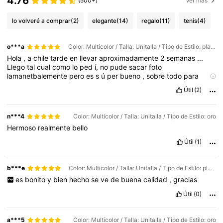
4.76
(500+)
Ver más
lo volveré a comprar
(2)
elegante
(14)
regalo
(11)
tenis
(4)
o***a
Color: Multicolor / Talla: Unitalla / Tipo de Estilo: plata
Hola
,
a
chile
tarde
en
llevar
aproximadamente
2
semanas
...
Llego
tal
cual
como
lo
ped
í,
no
pude
sacar
foto
lamanetbalemente
pero
es
s
ú
per
bueno
,
sobre
todo
para
regalar
.
Útil
(2)
n***4
Color: Multicolor / Talla: Unitalla / Tipo de Estilo: oro
Hermoso
realmente
bello
Útil
(1)
b***e
Color: Multicolor / Talla: Unitalla / Tipo de Estilo: plata
es
bonito
y
bien
hecho
se
ve
de
buena
calidad
,
gracias
Útil
(0)
a***5
Color: Multicolor / Talla: Unitalla / Tipo de Estilo: oro