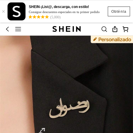
SHEIN-¡List@, descarga, con estilo!
×
Obténla
Consigue descuentos especiales en tu primer pedido
(5,000)