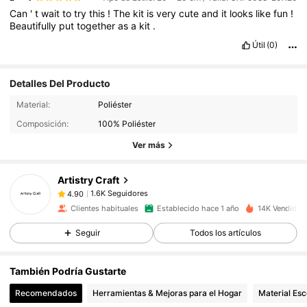
Can
'
t
wait
to
try
this
!
The
kit
is
very
cute
and
it
looks
like
fun
!
Beautifully
put
together
as
a
kit
.
Útil
(0)
Detalles Del Producto
1.6K Seguidores
4.90
Material:
Poliéster
1.6K Seguidores
4.90
Composición:
100% Poliéster
1.6K Seguidores
4.90
Ver más
1.6K Seguidores
4.90
Artistry Craft
1.6K Seguidores
4.90
f***o
seguido
Hace 1 día
1.6K Seguidores
4.90
Clientes habituales
Establecido hace 1 año
14K Vendido 
1.6K Seguidores
4.90
Seguir
Todos los artículos
1.6K Seguidores
4.90
También Podría Gustarte
1.6K Seguidores
4.90
Recomendados
Herramientas & Mejoras para el Hogar
Material Esc
1.6K Seguidores
4.90