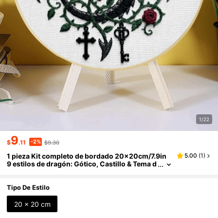
1/22
9
-2%
$
.11
$9.30
1 pieza Kit completo de bordado 20x20cm/7.9in
5.00
(
1
)
9 estilos de dragón: Gótico, Castillo & Tema d
e dragón Patrón clásico minimalista Adecuad
o para principiantes adultos & amantes de los dra
gones Incluye tela, instrucciones, aro de bordad
Tipo De Estilo
o, aguja & hilo Regalo perfecto Arte para el hogar/
oficina Alivio del estrés Manualidad
20 x 20 cm