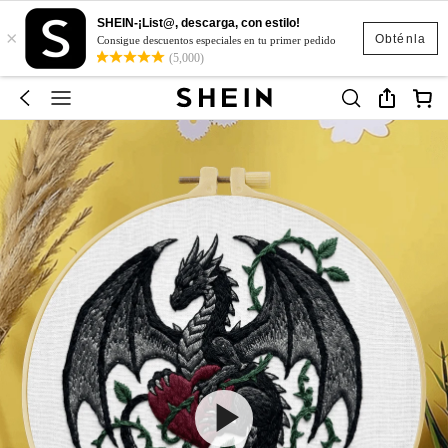
SHEIN-¡List@, descarga, con estilo!
×
Obténla
Consigue descuentos especiales en tu primer pedido
(5,000)