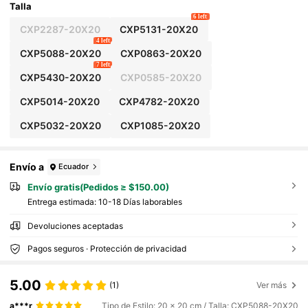
Talla
6 left
CXP2287-20X20
CXP5131-20X20
4 left
CXP5088-20X20
CXP0863-20X20
7 left
CXP5430-20X20
CXP0585-20X20
CXP5014-20X20
CXP4782-20X20
CXP5032-20X20
CXP1085-20X20
Envío a
Ecuador
Envío gratis(Pedidos ≥ $150.00)
Entrega estimada:
10-18 Días laborables
Devoluciones aceptadas
Pagos seguros · Protección de privacidad
5.00
(1)
Ver más
a***r
Tipo de Estilo: 20 x 20 cm / Talla: CXP5088-20X20