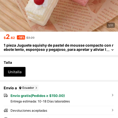
1/11
2
-18%
$
.62
$3.20
1 pieza Juguete squishy de pastel de mousse compacto con r
ebote lento, esponjoso y pegajoso, para apretar y aliviar l
a tensión diaria. Adorno versátil para escritorio de oficin
a, ideal para decoración DIY de fiestas, regalo de cumpleaños
único y delicado para parejas que viajan.
Talla
Unitalla
Envío a
Ecuador
Envío gratis(Pedidos ≥ $150.00)
Entrega estimada:
10-18 Días laborables
Devoluciones aceptadas