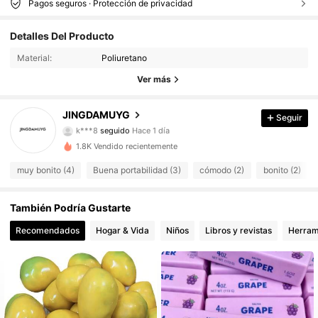
Pagos seguros · Protección de privacidad
14 Seguidores
4.52
Detalles Del Producto
14 Seguidores
4.52
Material:
Poliuretano
14 Seguidores
4.52
Ver más
14 Seguidores
4.52
14 Seguidores
4.52
JINGDAMUYG
Seguir
k***8
seguido
Hace 1 día
14 Seguidores
4.52
1.8K Vendido recientemente
14 Seguidores
4.52
muy bonito (4)
Buena portabilidad (3)
cómodo (2)
bonito (2)
14 Seguidores
4.52
14 Seguidores
4.52
También Podría Gustarte
14 Seguidores
4.52
Recomendados
Hogar & Vida
Niños
Libros y revistas
Herram
14 Seguidores
4.52