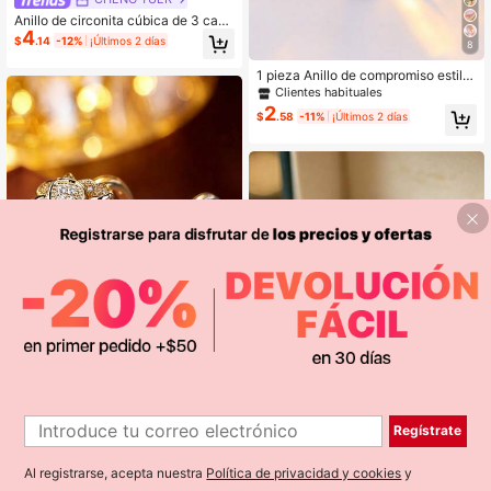
Anillo de circonita cúbica de 3 capa
4
s elegante y lujoso, entrelazado en
$
.14
-12%
¡Últimos 2 días
8
colores rojo, blanco y verde, que m
uestra la elegancia femenina, un re
1 pieza Anillo de compromiso estilo
galo exquisito para fiestas navideña
bohemio con circonita cúbica incru
Clientes habituales
s
stada en rosa, verde o aguamarina
2
$
.58
-11%
¡Últimos 2 días
- Joyería de compromiso y boda
1 pieza Anillo elegante vintage
NEW
2
con pétalos 3D exquisitos para muj
$
.70
Regístrate
er, anillo de dedo índice con flor de
camelia de lujo, adecuado para uso
diario y fiestas
Al registrarse, acepta nuestra
Política de privacidad y cookies
y
2 piezas Anillos de moda para muje