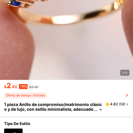
1/11
2
-11%
$
.93
$3.30
Oferta de tiempo limitado
1 pieza Anillo de compromiso/matrimonio clásic
4.82
(
58
)
o y de lujo, con estilo minimalista, adecuado
para uso diario, propuesta, banquete, fiesta,
estilo real
Tipo De Estilo