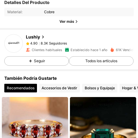
Detalles Del Producto
8.3K Seguidores
4.90
Material:
Cobre
8.3K Seguidores
4.90
Ver más
8.3K Seguidores
4.90
8.3K Seguidores
4.90
Lushiy
8.3K Seguidores
4.90
Clientes habituales
Establecido hace 1 año
61K Vendido 
8.3K Seguidores
4.90
Seguir
Todos los artículos
8.3K Seguidores
4.90
8.3K Seguidores
4.90
También Podría Gustarte
8.3K Seguidores
4.90
Recomendados
Accesorios de Vestir
Bolsos y Equipaje
Hogar & 
8.3K Seguidores
4.90
8.3K Seguidores
4.90