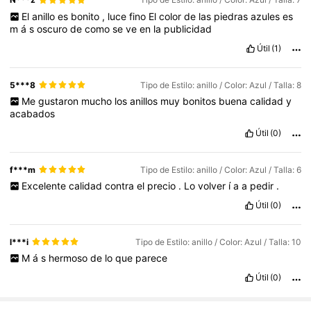
El
anillo
es
bonito
,
luce
fino
El
color
de
las
piedras
azules
es
m
á
s
oscuro
de
como
se
ve
en
la
publicidad
Útil
(1)
5***8
Tipo de Estilo: anillo / Color: Azul / Talla: 8
Me
gustaron
mucho
los
anillos
muy
bonitos
buena
calidad
y
acabados
Útil
(0)
f***m
Tipo de Estilo: anillo / Color: Azul / Talla: 6
Excelente
calidad
contra
el
precio
.
Lo
volver
í
a
a
pedir
.
Útil
(0)
l***i
Tipo de Estilo: anillo / Color: Azul / Talla: 10
M
á
s
hermoso
de
lo
que
parece
Útil
(0)