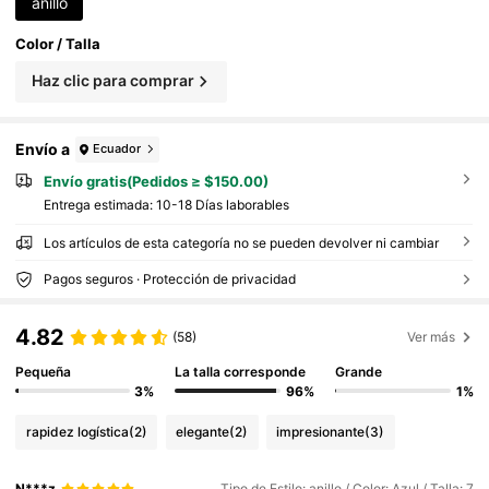
anillo
Color / Talla
Haz clic para comprar
Envío a
Ecuador
Envío gratis(Pedidos ≥ $150.00)
Entrega estimada:
10-18 Días laborables
Los artículos de esta categoría no se pueden devolver ni cambiar
Pagos seguros · Protección de privacidad
4.82
(58)
Ver más
Pequeña
La talla corresponde
Grande
3%
96%
1%
rapidez logística
(2)
elegante
(2)
impresionante
(3)
N***z
Tipo de Estilo: anillo / Color: Azul / Talla: 7