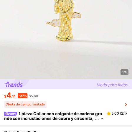
1/8
4
-27%
$
.11
$5.60
Oferta de tiempo limitado
1 pieza Collar con colgante de cadena gra
5.00
(
2
)
nde con incrustaciones de cobre y circonita,
estilo clásico europeo y americano, edición li
mitada de San Miguel Arcángel vintage dorado hi