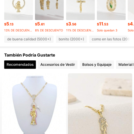
24K Seguidores
4.96
24K Seguidores
4.96
24K Seguidores
4.96
5
5
3
11
4
$
.13
$
.61
$
.56
$
.53
$
13% DE DESCUENTO
8% DE DESCUENTO
11% DE DESCUENTO
Solo quedan 3
Solo
de buena calidad (5000+)
bonito (2000+)
como en las fotos (2000
También Podría Gustarte
Recomendados
Accesorios de Vestir
Bolsos y Equipaje
Material 