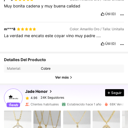
Muy
bonita
cadena
y
muy
buena
calidad
Útil
(0)
m***8
Color: Amarillo Oro / Talla: Unitalla
La
verdad
me
encato
este
coyar
vino
muy
padre
....
Útil
(0)
24K Seguidores
4.96
Detalles Del Producto
24K Seguidores
4.96
Material:
Cobre
24K Seguidores
4.96
Ver más
24K Seguidores
4.96
Jade Honor
Seguir
24K Seguidores
4.96
g***n
seguido
Hace 9 horas
24K Seguidores
4.96
Clientes habituales
Establecido hace 1 año
68K Vendido
24K Seguidores
4.96
24K Seguidores
4.96