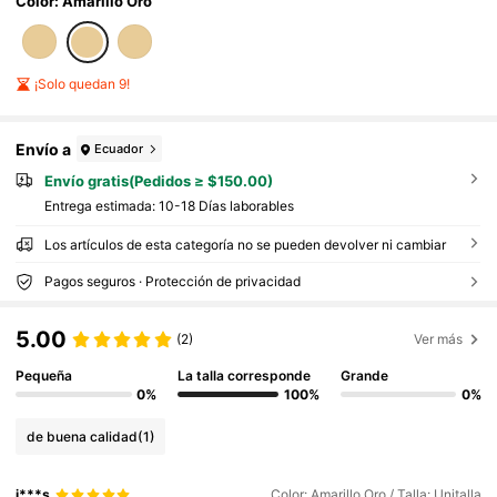
p hop, adecuado para regalos de Navidad/Acción
Color: Amarillo Oro
de Gracias/Halloween/Día de la Madre/Día de San
Valentín, Primera Comunión católica, uso diario y
festivo
¡Solo quedan 9!
Envío a
Ecuador
Envío gratis(Pedidos ≥ $150.00)
Entrega estimada:
10-18 Días laborables
Los artículos de esta categoría no se pueden devolver ni cambiar
Pagos seguros · Protección de privacidad
5.00
(2)
Ver más
Pequeña
La talla corresponde
Grande
0%
100%
0%
de buena calidad
(1)
j***s
Color: Amarillo Oro / Talla: Unitalla