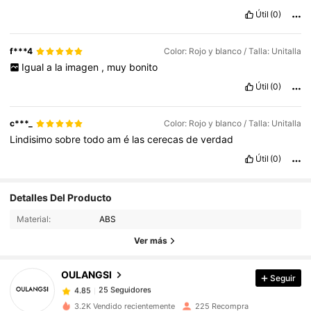
Útil
(0)
f***4
Color: Rojo y blanco / Talla: Unitalla
Igual
a
la
imagen
,
muy
bonito
Útil
(0)
c***_
Color: Rojo y blanco / Talla: Unitalla
Lindisimo
sobre
todo
am
é
las
cerecas
de
verdad
Útil
(0)
Detalles Del Producto
25 Seguidores
4.85
Material:
ABS
25 Seguidores
4.85
Ver más
25 Seguidores
4.85
25 Seguidores
4.85
OULANGSI
Seguir
25 Seguidores
4.85
m***8
seguido
Hace 1 día
3.2K Vendido recientemente
225 Recompra
25 Seguidores
4.85