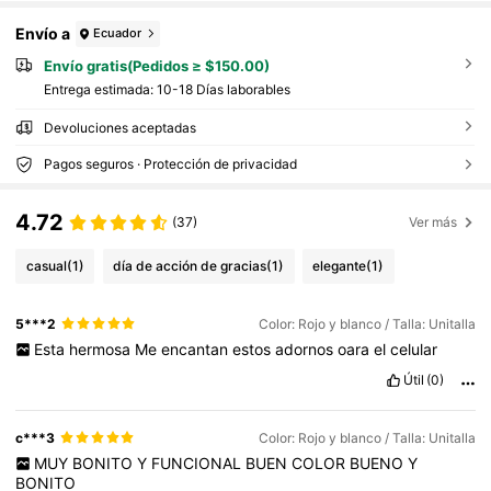
Envío a
Ecuador
Envío gratis(Pedidos ≥ $150.00)
Entrega estimada:
10-18 Días laborables
Devoluciones aceptadas
Pagos seguros · Protección de privacidad
4.72
(37)
Ver más
casual
(1)
día de acción de gracias
(1)
elegante
(1)
5***2
Color: Rojo y blanco / Talla: Unitalla
Esta
hermosa
Me
encantan
estos
adornos
oara
el
celular
Útil
(0)
c***3
Color: Rojo y blanco / Talla: Unitalla
MUY
BONITO
Y
FUNCIONAL
BUEN
COLOR
BUENO
Y
BONITO