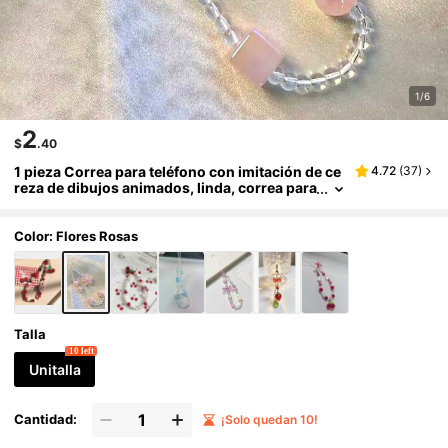
1/6
2
$
.40
1 pieza Correa para teléfono con imitación de ce
4.72
(
37
)
reza de dibujos animados, linda, correa para
cámara CCD, colgante de cuentas hecho a m
ano, correa de muñeca anti-pérdida DIY
Color: Flores Rosas
Talla
10 left
Unitalla
Cantidad:
¡Solo quedan 10!