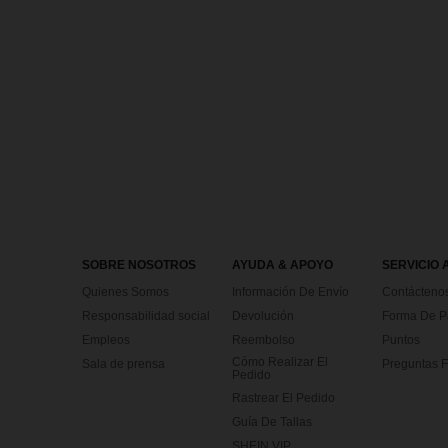
SOBRE NOSOTROS
AYUDA & APOYO
SERVICIO 
Quienes Somos
Información De Envío
Contácteno
Responsabilidad social
Devolución
Forma De 
Empleos
Reembolso
Puntos
Cómo Realizar El
Sala de prensa
Preguntas F
Pedido
Rastrear El Pedido
Guía De Tallas
SHEIN VIP