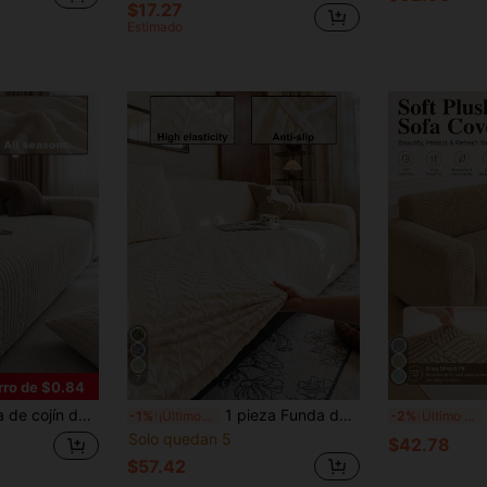
$17.27
Estimado
7
rro de $0.84
s las estaciones, decoración festiva para sofá viejo, se adapta a sofá de 1 plaza, 2 plazas, 3 plazas, 4 plazas y sofá en forma de L
1 pieza Funda de sofá de unicolor de alta elasticidad Sherpa, diseño envolvente de reposabrazos y respaldo, adecuada para todas las estaciones, lavable a máquina, no se destiñe, antideslizante, ideal para protección de muebles en fiestas festivas, se ajusta a sofás en forma de L, seccionales y rectos
1 pi
-1%
¡Últimos 2 días
-2%
Último día
Solo quedan 5
$42.78
$57.42