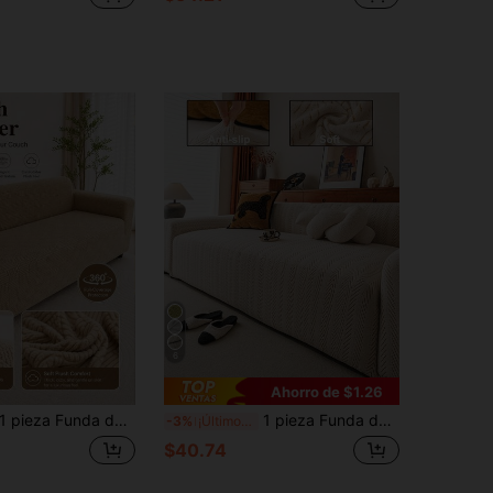
6
Ahorro de $1.26
eza Funda de sofá elástica de jacquard engrosada antideslizante para sala de estar, dormitorio y exterior, protección de sofá, prevención de manchas de mascotas, funda de cojín de asiento para 4 estaciones para sofás reclinables en forma de L de 1/2/3/4 plazas, decoración de otoño e invierno, funda de sofá
1 pieza Funda de sofá de polar de unicolor, protector de sofá multifuncional de cobertura completa, funda de sofá para decoración festiva, funda de sofá todo en uno de alta elasticidad, resistente a la suciedad apta para mascotas, duradera y lavable a máquina, sofá de 1/2/3/4 plazas
-3%
¡Últimos 2 días
$40.74