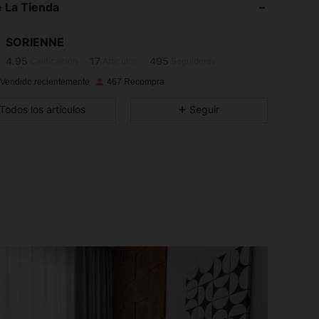
 La Tienda
4.95
17
495
4.95
17
495
SORIENNE
4.95
17
495
Calificación
Artículos
Seguidores
M***a
seguido
Hace 1 día
4.95
17
495
 Vendido recientemente
467 Recompra
4.95
17
495
Todos los artículos
Seguir
4.95
17
495
4.95
17
495
4.95
17
495