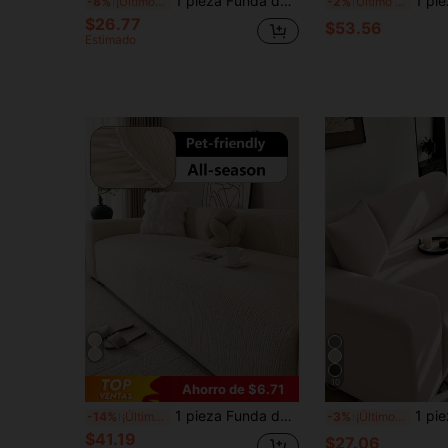
1 pieza Funda de sofá de látex de seda elástica de unicolor, funda de sofá de una sola pieza de cobertura completa para todas las estaciones, protector de sofá lavable a máquina y amigable con las mascotas, decoración del hogar amigable con las mascotas, 1 asiento, 2 asientos, 3 asientos, 4 asientos
1 pieza Funda de sofá de jacquard, material de chenilla de unicolor elástico y extensible, funda de sofá 
-8%
¡Últimos 2 días
-2%
Último día
$26.77
$53.56
Estimado
10
Ahorro de $6.71
1 pieza Funda de sofá con patrón minimalista, resistente a las manchas, antideslizante para cojín de sofá para todas las estaciones, lavable a máquina y a mano, sin decoloración, funda de sofá elástica
1 pieza Funda de sofá elástica de seda de
-14%
¡Últimos 2 días
-3%
¡Últimos 2 días
$41.19
$27.06