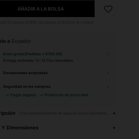
AÑADIR A LA BOLSA
asta
53
puntos SHEIN calculados al finalizar la compra.
ío a
Ecuador
Envío gratis(Pedidos ≥ $150.00)
Entrega estimada:
10-18 Días laborables
Devoluciones aceptadas
Seguridad en las compras
Pagos seguros
Protección de privacidad
ipción
Forro polar,Repelente de agua,Se estira,Geométrico,Estampado en Te
4.95
17
495
s Y Dimensiones
4.95
17
495