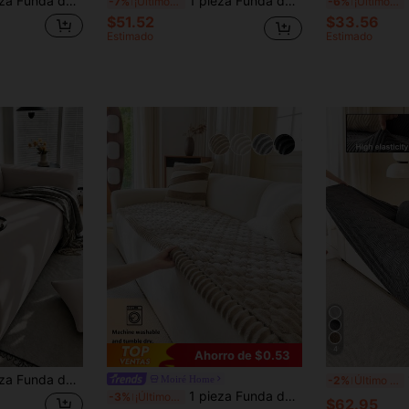
todo en uno, estilo minimalista apto para mascotas, antideslizante, resistente a manchas y arañazos, apto para todas las estaciones, lavable a máquina, decoración navideña, decoración del hogar, funda de sofá a prueba de polvo
1 pieza Funda de sofá de peluche de oso, antideslizante y duradera, amigable con las mascotas, resistente a la decoloración, versátil, a prueba de arañazos, alta elasticidad, múltiples colores, elegante y cómoda, lavable a máquina, reutilizable, adecuada para todas las estaciones
Fu
-7%
¡Últimos 2 días
-6%
¡Últimos 2 días
$51.52
$33.56
Estimado
Estimado
4
Ahorro de $0.53
 leche de unicolor para todas las estaciones + 1 pieza Funda de cojín a juego sin relleno
1 pie
Moiré Home
-2%
Último día
1 pieza Funda de sofá de franela cómoda, protector de sofá antideslizante lavable a máquina, almohadilla de sofá suave y cálida, adecuada para mascotas y uso diario en el hogar
-3%
¡Últimos 2 días
$62.95