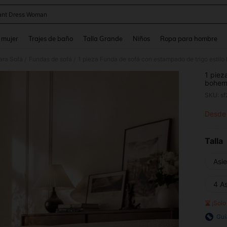
ant Dress Woman
and down arrow keys to navigate search Búsqueda reciente and Busca y Encuentr
 mujer
Trajes de baño
Talla Grande
Niños
Ropa para hombre
ara Sofá
Fundas de sofá
/
/
1 piez
bohemi
de unic
SKU: s
sucied
1, 2, 3
Desde
PR
todas 
de sof
lavabl
Talla
Asie
4 A
¡Sol
Guí