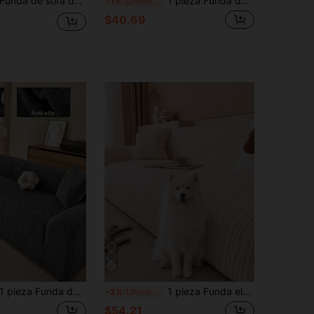
nda de sofá de jacquard minimalista premium, suave y amigable con la piel, funda elástica de cobertura completa 360° con tiras de fijación de espuma para mayor antideslizamiento, lavable a máquina
1 pieza Funda decorativa elástica antideslizante para sofá de tela de felpa, con patrón jacquard de hojas florales, a prueba de mascotas, adecuada para sofás de 1/2/3/4 plazas, para todo el año
-1%
¡Últimos 2 días
$40.69
za Funda de sofá de jacquard, material de felpa engrosada de unicolor, funda elástica de cobertura completa de una sola pieza, estilo minimalista apto para mascotas, antideslizante, resistente a la suciedad y a los arañazos, apta para primavera, verano, otoño e invierno, lavable a máquina, decoración festiva, nueva decoración del hogar, funda de sofá a prueba de polvo
1 pieza Funda elástica de una sola pieza para sofá de todas las estaciones, funda de cojín de sofá envolvente completa de tela antideslizante con barra de espuma antideslizante, lavable a máquina, a prueba de polvo, resistente a la suciedad, no se decolora, decoración del hogar, funda protectora apta para mascotas, adecuada para dormitorio, oficina, sala de estar
-2%
Último día
$54.21