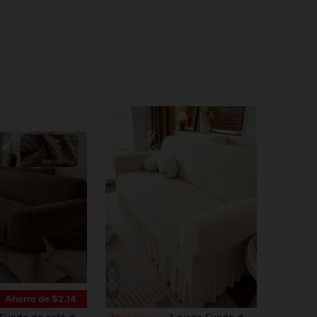
11
Ahorro de $2.14