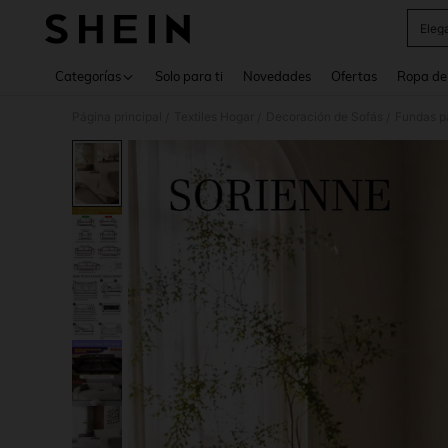
Eleg
Use up 
Categorías
Solo para ti
Novedades
Ofertas
Ropa de
Página principal
Textiles Hogar
Decoración de Sofás
Fundas p
/
/
/