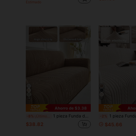
Estimado
28
7
Ahorro de $3.38
Aho
1 pieza Funda de sofá Jacquard de felpa gruesa y corta, elástica y antideslizante, funda de sofá para uso en las 4 estaciones, resistente a manchas de mascotas, cojines de sofá desmontables, protección lavable a máquina, adecuada para sala de estar, dormitorio, exterior, sofá reclinable en forma de L de 1/2/3/4 plazas
1 pieza Funda de cojín de asiento de sofá elástica 3D con rayas jacquard, minimalista, apta para mascotas, a prueba de polvo y resistente a la suciedad para toda
-8%
¡Últimos 2 días
-2%
$38.82
$45.66