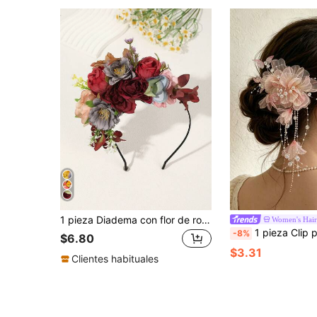
1 pieza Diadema con flor de rosa 3D realista, adecuada para actuaciones, fiestas, bailes y diversas ocasiones festivas
Women's Hair
1 pieza Clip para el cabello de mujer, elegante clip para el cabello con flor de organza, cuentas, strass y borla, acces
-8%
$6.80
$3.31
Clientes habituales