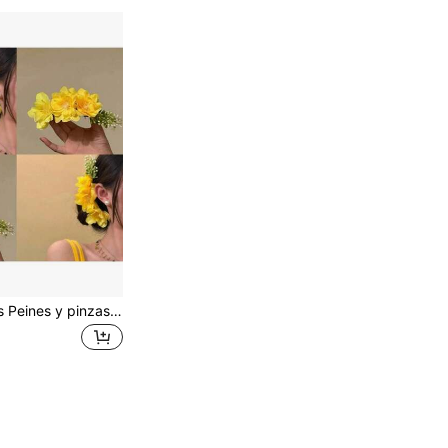
1/2/3/6 piezas Peines y pinzas para el cabello con diseño floral elegante, accesorios para el cabello minimalistas y de moda, adecuados para el uso diario de las mujeres, casual, ir al trabajo, vacaciones, combinar con atuendos y fotografía, nuevas llegadas de primavera/verano