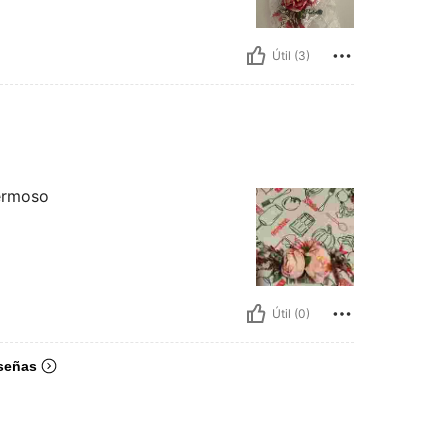
Útil (3)
hermoso
Útil (0)
señas