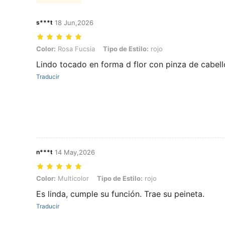
s***t
18 Jun,2026
Color: Rosa Fucsia, Tipo de Estilo: rojo
Color:
Rosa Fucsia
Tipo de Estilo:
rojo
Lindo tocado en forma d flor con pinza de cabell
Traducir
n***t
14 May,2026
Color: Multicolor, Tipo de Estilo: rojo
Color:
Multicolor
Tipo de Estilo:
rojo
Es linda, cumple su función. Trae su peineta.
Traducir