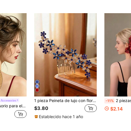
1 pieza Peineta de lujo con flores de rhinestone para mujer, adecuada para fiestas, bodas y otras ocasiones, peinetas, accesorios de novia
2 piezas de pinzas para el cabello con flores rojas vintage, accesorios de boda hechos a mano - Ad
 Accessories
-11%
ara peinado de boda, fiesta de noche, fiesta de boda / vestido de brindis / fiesta de noche / accesorio para peinado de fotografía, Peine de aleación
$3.80
$2.14
Establecido hace 1 año