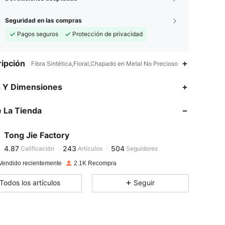
Seguridad en las compras
Pagos seguros
Protección de privacidad
ipción
Fibra Sintética,Floral,Chapado en Metal No Precioso
4.87
243
504
s Y Dimensiones
4.87
243
504
 La Tienda
4.87
243
504
4.87
243
504
Tong Jie Factory
4.87
243
504
Calificación
Artículos
Seguidores
L***i
seguido
Hace 1 día
4.87
243
504
Vendido recientemente
2.1K Recompra
4.87
243
504
Todos los artículos
Seguir
4.87
243
504
4.87
243
504
4.87
243
504