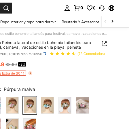
0
0
a. Press Enter to select.
Ropa interior y ropa para dormir
Bisutería Y Accesorios
Zapatos
H
1 pieza Peineta lateral de estilo bohemio tailandés para festival, carnaval, vacaciones en la playa, peineta
a Peineta lateral de estilo bohemio tailandés para
al, carnaval, vacaciones en la playa, peineta
c260316101978927916956
(73 Comentarios)
49
$3.60
-3%
ICE AND AVAILABILITY
s Extra de $0.11
:
Púrpura malva