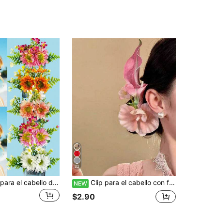
22
1 pieza Peine para el cabello de estilo nuevo con flores de girasol hawaiano y follaje verde de tela artificial, adecuado para uso diario, fotografía, vacaciones hawaianas, fiesta, regalo de vacaciones
Clip para el cabello con flor artificial rosa elegante de estilo bohemio para mujer, accesorio para el cabello y tocado, adecuado para uso diario, hogar, escuela, playa, vacaciones, trabajo, desplazamientos, fiestas, reuniones, días festivos, regalo de cumpleaños, temporada de regreso a la escuela, estilo universitario, Año Nuevo, Día de San Valentín, Día de la Madre, temporada de bodas, novia, festival de música, primavera, verano, otoño e invierno
NEW
$2.90