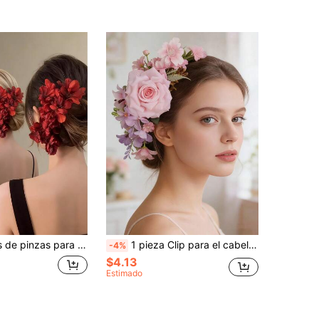
ecuados para bodas, sesiones de fotos, fiestas y ocasiones formales, pinzas para el cabello de novia, accesorios para el cabello con flores retro, tocado, extensión de moño, pasadores para peinar el cabello
1 pieza Clip para el cabello con estilo bohemio y diseño floral, tocado decorativo para viajes y vacaciones, peineta, peineta lateral, verano, vacaciones
-4%
$4.13
Estimado