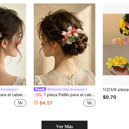
 Accessories
Women's Hair Accessories
orio para el cabello nupcial adecuado para bodas, fiestas, actuaciones, pinzas para el cabello, horquilla
1 pieza Palillo para el cabello de mujer con flor esmaltada en degradado rosa melocotón, peine lateral de resina con perlas estilo Mori, accesorio premium para recogido de boda, combina con vestidos formales / Lolita / atuendos diarios, adecuado para fiestas de vacaciones / bodas / tocado de novia y dama de honor, extensión de moño
-3%
$0.70
$4.57
Ver Más