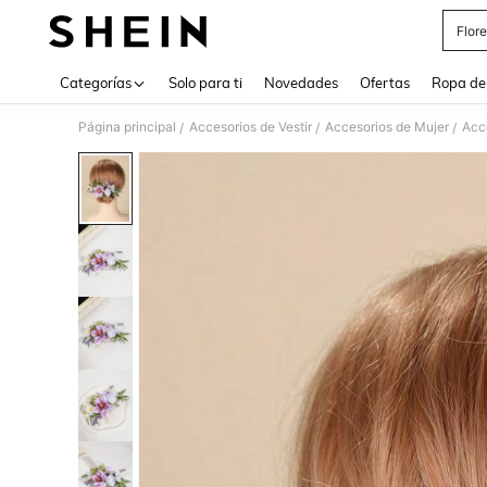
Flore
Use up 
Categorías
Solo para ti
Novedades
Ofertas
Ropa de
Página principal
Accesorios de Vestir
Accesorios de Mujer
Acce
/
/
/