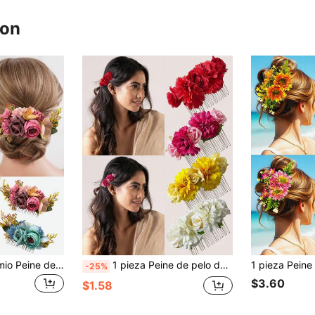
ron
Nuevo Estilo Bohemio Peine de Cabello con Flor de Rosa de Tela para Novia & Accesorios de Cabello para Vacaciones en la Playa, Peines para el Cabello, Peine Lateral, Artículos Escolares, Boda, Accesorios para la Cabeza, Dama de Honor
1 pieza Peine de pelo de mujer de tela sintética de unicolor con flor, pinza de pelo de rosa brillante y follaje de moda, adecuado para vacaciones de verano en la playa, decoración de otoño, útiles escolares
-25%
$3.60
$1.58