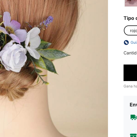
Tipo 
roj
Guí
Cantid
Gana h
Env