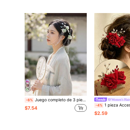
Juego completo de 3 piezas de accesorios para el cabello estilo Hanfu para volver a la escuela, con pasador de borlas, corona para el cabello, peine y palillo, adornos para disfraz de estilo antiguo
Women's Hair
-6%
1 pieza Accesorio para el cabello de novia, Peine de novia de lujo con rosa roja, Peine lateral de aleación con adornos de strass y perlas, No daña el cabello, Accesorio p
-4%
$7.54
$2.59