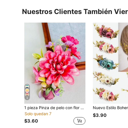
Nuestros Clientes También Vie
6
1 pieza Pinza de pelo con flor artificial para mujer, accesorio decorativo floral para peinados recogidos, adecuado para festivales, playa, fotografía y uso diario, sin embalaje de tarjeta
Solo quedan 7
$3.90
$3.60