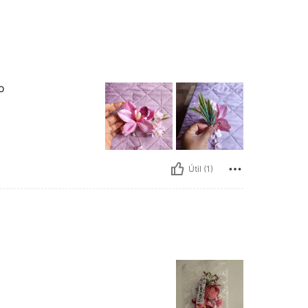
o
Útil (1)