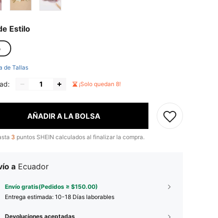
de Estilo
o
a de Tallas
ad:
¡Solo quedan 8!
AÑADIR A LA BOLSA
asta
3
puntos SHEIN calculados al finalizar la compra.
ío a
Ecuador
Envío gratis(Pedidos ≥ $150.00)
Entrega estimada:
10-18 Días laborables
Devoluciones aceptadas