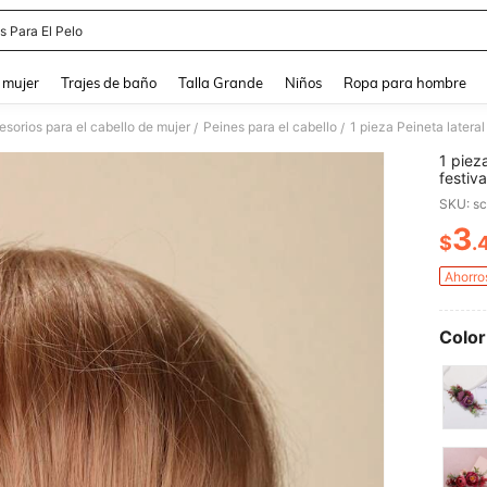
s Para El Pelo
and down arrow keys to navigate search Búsqueda reciente and Busca y Encuentr
 mujer
Trajes de baño
Talla Grande
Niños
Ropa para hombre
sorios para el cabello de mujer
Peines para el cabello
/
/
1 piez
festiv
SKU: s
3
$
.
PR
Ahorro
Color