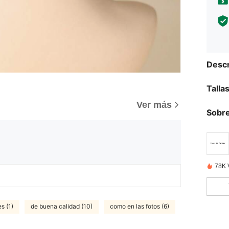
Descr
Talla
Ver más
Sobre
78K 
s (1)
de buena calidad (10)
como en las fotos (6)