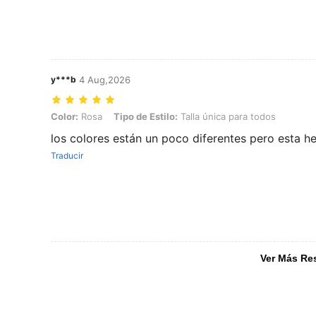
y***b
4 Aug,2026
Color: Rosa, Tipo de Estilo: Talla única para todos
Color:
Rosa
Tipo de Estilo:
Talla única para todos
los colores están un poco diferentes pero esta 
Traducir
Ver Más Re