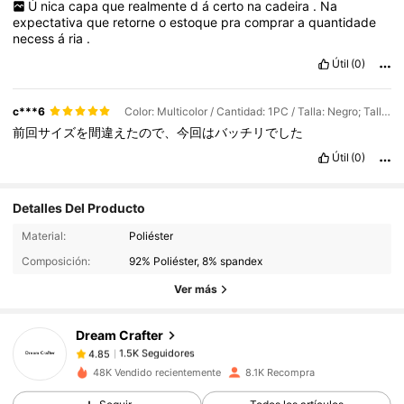
Ú
nica
capa
que
realmente
d
á
certo
na
cadeira
.
Na
expectativa
que
retorne
o
estoque
pra
comprar
a
quantidade
necess
á
ria
.
Útil
(0)
c***6
Color: Multicolor / Cantidad: 1PC / Talla: Negro; Talla S
前回サイズを間違えたので、今回はバッチリでした
Útil
(0)
Detalles Del Producto
1.5K Seguidores
4.85
Material:
Poliéster
1.5K Seguidores
4.85
Composición:
92% Poliéster, 8% spandex
1.5K Seguidores
4.85
Ver más
1.5K Seguidores
4.85
Dream Crafter
1.5K Seguidores
4.85
c***y
seguido
Hace 1 día
1.5K Seguidores
4.85
48K Vendido recientemente
8.1K Recompra
1.5K Seguidores
4.85