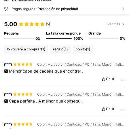
Pagos seguros · Protección de privacidad
5.00
(5)
Ver más
Pequeña
La talla corresponde
Grande
0%
100%
0%
lo volveré a comprar
(1)
regalo
(1)
bonito
(1)
j***i
Color: Multicolor / Cantidad: 1PC / Talla: Marrón; Talla L
Melhor
capa
de
cadeira
que
encontrei
.
Útil
(0)
j***i
Color: Multicolor / Cantidad: 1PC / Talla: Marrón; Talla L
Capa
perfeita
.
A
melhor
que
consegui
.
Útil
(0)
j***i
Color: Multicolor / Cantidad: 1PC / Talla: Marrón; Talla L