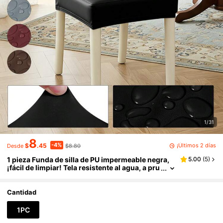
1/31
8
-4%
¡Últimos 2 días
$
.45
$8.80
Desde
1 pieza Funda de silla de PU impermeable negra,
5.00
(
5
)
¡fácil de limpiar! Tela resistente al agua, a pru
eba de polvo, alta elasticidad, cobertura com
pleta antideslizante sin desplazamiento, universa
l para sillas de comedor y sillas de oficina
Cantidad
1PC