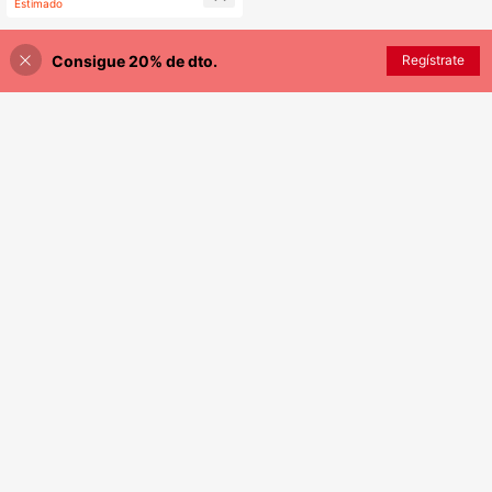
Estimado
de poliéster para silla de comedor
Consigue 20% de dto.
AÑADIR A LA BOLSA
Regístrate
¡4% DE DESCUENTO!