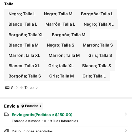
Talla
Negro; Talla L
Negro; Talla M
Borgoña; Talla L
Blanco; Talla L
Marrón; Talla L
Negro; Talla XL
Borgoña; Talla XL
Borgoña; Talla M
Blanco; Talla M
Negro; Talla S
Marrón; Talla S
Marrón; talla XL
Marrón; Talla M
Gris; Talla S
Blanco; Talla XL
Gris; talla XL
Blanco; Talla S
Borgoña; Talla S
Gris; Talla M
Gris; Talla L
Guía de Tallas
Envío a
Ecuador
Envío gratis(Pedidos ≥ $150.00)
Entrega estimada:
10-18 Días laborables
Devoluciones aceptadas