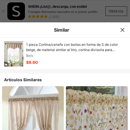
SHEIN-¡List@, descarga, con estilo!
×
Obténla
Consigue descuentos especiales en tu primer pedido
(5,000)
Similar
1 pieza Cortina/cenefa con borlas en forma de S de color
beige, de material similar al lino, cortina divisoria para
decoración de ventanas/puertas, adecuada para fiestas, sala
Beis
de estar, dormitorio, decoración de otoño, decoración de la
$8.60
habitación
Artículos Similares