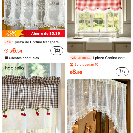
Ahorro de $0.36
1 pieza de Cortina transparente con bolsillo para varilla, tipo europeo, francés y americano, cenefa para ventana, cortina corta, cortina divisoria
-5%
6
$
.54
1 pieza Cortina corta de doble capa con ondas y cuentas, diseño vintage suave a cuadros rojos y blancos con cerezas, bolsillo para barra superior, para dormitorio, ventana de bahía, ventana pequeña de cocina, estilo pastoral, valance decorativa semitransparente
Clientes habituales
-2%
Últimos 2 días
7
Solo quedan 10
1 pieza Nueva cortina transparente de encaje bordado floral y ligera, versátil para la cocina, cafetería y otros espacios, con diseño de bolsillo para barra, cortina corta de encaje de color café
8
$
.98
Mostrar artículos similares con stock
4
$
.20
1 Pieza Cortina De Diseño Cuadrado Beige Estilo Japonés Unicolor Con Borde Trenzado De Encaje Y Borla Para Separación Decorativa De Ventana Y Puerta De La Sala De Estar O Habitación De Dormir
-10%
Últimos 1 días
7
$
.02
Estimado
Clientes habituales
Lo sentimos, este producto está agotado.
Consigue 20% de dto.
AGOTADO
Regístrate