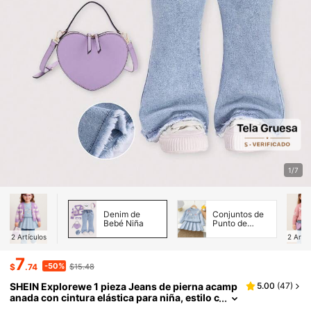
1/7
Denim de
Conjuntos de
Bebé Niña
Punto de
Bebé Niña
2
Artículos
2
Artíc
7
-50%
$
.74
$15.48
SHEIN Explorewe 1 pieza Jeans de pierna acamp
5.00
(
47
)
anada con cintura elástica para niña, estilo c
asual, lindo y dulce para fiestas, vacaciones