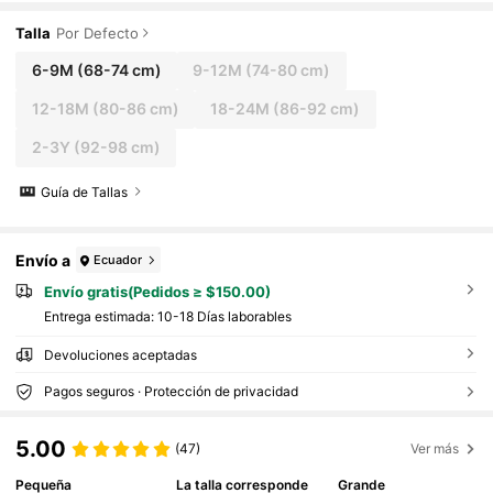
y campo. Tela de mezclilla elástica y cómoda de
color azul medio lavado. Diseño de cintura elásti
Talla
Por Defecto
ca y pierna acampanada, adecuado para uso dia
rio, ya sea jugando en casa o saliendo, mantiene
6-9M
(68-74 cm)
9-12M
(74-80 cm)
al niño cómodo y con estilo.
12-18M
(80-86 cm)
18-24M
(86-92 cm)
2-3Y
(92-98 cm)
Guía de Tallas
Envío a
Ecuador
Envío gratis(Pedidos ≥ $150.00)
Entrega estimada:
10-18 Días laborables
Devoluciones aceptadas
Pagos seguros · Protección de privacidad
5.00
(47)
Ver más
Pequeña
La talla corresponde
Grande