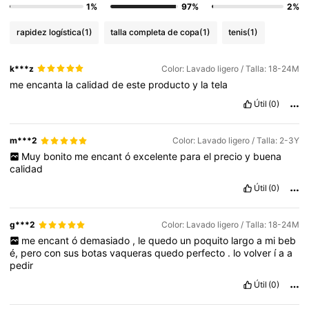
1%
97%
2%
rapidez logística
(1)
talla completa de copa
(1)
tenis
(1)
k***z
Color: Lavado ligero / Talla: 18-24M
me
encanta
la
calidad
de
este
producto
y
la
tela
Útil
(0)
m***2
Color: Lavado ligero / Talla: 2-3Y
Muy
bonito
me
encant
ó
excelente
para
el
precio
y
buena
calidad
Útil
(0)
g***2
Color: Lavado ligero / Talla: 18-24M
me
encant
ó
demasiado
,
le
quedo
un
poquito
largo
a
mi
beb
é,
pero
con
sus
botas
vaqueras
quedo
perfecto
.
lo
volver
í
a
a
pedir
Útil
(0)