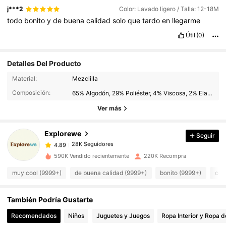
j***2
Color: Lavado ligero / Talla: 12-18M
todo
bonito
y
de
buena
calidad
solo
que
tardo
en
llegarme
Útil
(0)
Detalles Del Producto
Material:
Mezclilla
28K Seguidores
4.89
Composición:
65% Algodón, 29% Poliéster, 4% Viscosa, 2% Elastano
28K Seguidores
4.89
Ver más
28K Seguidores
4.89
28K Seguidores
4.89
Explorewe
Seguir
28K Seguidores
4.89
r***o
seguido
Hace 13 horas
590K Vendido recientemente
220K Recompra
28K Seguidores
4.89
muy cool (9999+)
de buena calidad (9999+)
bonito (9999+)
com
28K Seguidores
4.89
28K Seguidores
4.89
También Podría Gustarte
28K Seguidores
4.89
Recomendados
Niños
Juguetes y Juegos
Ropa Interior y Ropa 
28K Seguidores
4.89