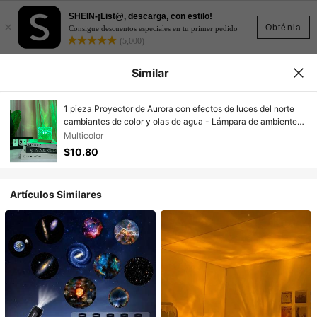
SHEIN-¡List@, descarga, con estilo!
×
Obténla
Consigue descuentos especiales en tu primer pedido
(5,000)
Similar
1 pieza Proyector de Aurora con efectos de luces del norte
cambiantes de color y olas de agua - Lámpara de ambiente
moderna alimentada por USB, 16 colores, crea una atmósfera
Multicolor
romántica y acogedora, luz de ambiente RGB, adecuada para
$10.80
luz nocturna de dormitorio y decoración de habitación de
adultos, regalo, decoración, lámpara de dormitorio
Artículos Similares