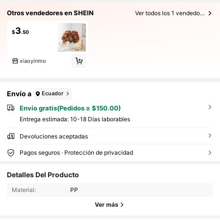
Otros vendedores en SHEIN
Ver todos los 1 vendedores
3
$
.50
xiaoyinmo
Envío a
Ecuador
Envío gratis(Pedidos ≥ $150.00)
Entrega estimada:
10-18 Días laborables
Devoluciones aceptadas
Pagos seguros · Protección de privacidad
403 Seguidores
4.84
Detalles Del Producto
403 Seguidores
4.84
Material:
PP
403 Seguidores
4.84
Ver más
403 Seguidores
4.84