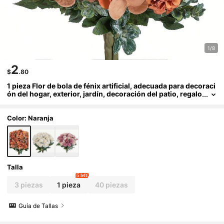
1/8
2
$
.80
1 pieza Flor de bola de fénix artificial, adecuada para decoraci
ón del hogar, exterior, jardín, decoración del patio, regalo
DIY, regalo del Día de San Valentín, hotel, fiesta, boda, de
coración de mesa
Color: Naranja
Talla
5 left
3 piezas
1 pieza
40 piezas
Guía de Tallas