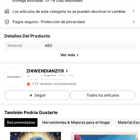
Entrega estimada:
10-18 Días laborables
Los artículos de esta categoría no se pueden devolver ni cambiar
Pagos seguros · Protección de privacidad
Detalles Del Producto
Material:
ABS
Ver más
5 Seguidores
5.00
5 Seguidores
5.00
ZHIWENDIANZI19
h***8
seguido
Hace 1 día
5 Seguidores
5.00
272 Vendido recientemente
5 Seguidores
5.00
Seguir
Todos los artículos
También Podría Gustarte
Recomendados
Herramientas & Mejoras para el Hogar
Material Esc