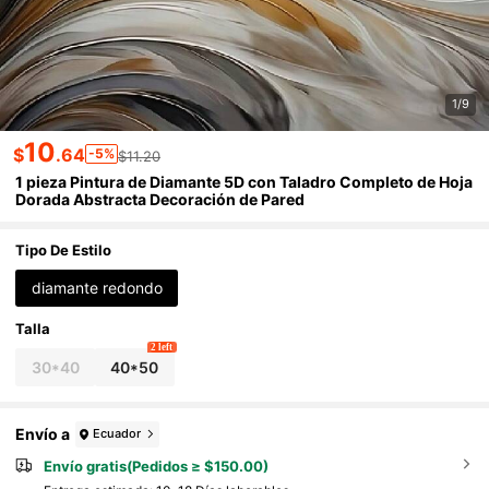
1/9
10
$
.64
-5%
$11.20
1 pieza Pintura de Diamante 5D con Taladro Completo de Hoja
Dorada Abstracta Decoración de Pared
Tipo De Estilo
diamante redondo
Talla
2 left
30*40
40*50
Envío a
Ecuador
Envío gratis(Pedidos ≥ $150.00)