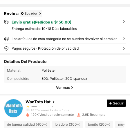
Envío a
Ecuador
Envío gratis(Pedidos ≥ $150.00)
Entrega estimada:
10-18 Días laborables
Los artículos de esta categoría no se pueden devolver ni cambiar
Pagos seguros · Protección de privacidad
Detalles Del Producto
627 Seguidores
4.67
Material:
Poliéster
627 Seguidores
4.67
Composición:
80% Poliéster, 20% spandex
627 Seguidores
4.67
Ver más
627 Seguidores
4.67
WanTots Hat
Seguir
627 Seguidores
4.67
F***n
seguido
Hace 1 día
627 Seguidores
4.67
120K Vendido recientemente
2.9K Recompra
627 Seguidores
4.67
de buena calidad (400+)
lo adoro (300+)
bonito (200+)
muy co