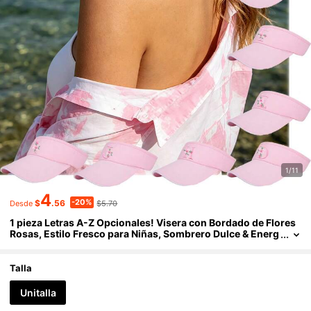
1/11
4
-20%
$
.56
$5.70
Desde
1 pieza Letras A-Z Opcionales! Visera con Bordado de Flores
Rosas, Estilo Fresco para Niñas, Sombrero Dulce & Energ
ético para Protección Solar Diaria/al Aire Libre
Talla
Unitalla