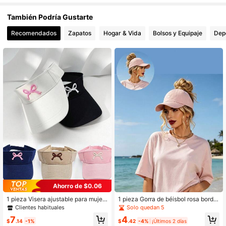
627 Seguidores
4.67
También Podría Gustarte
627 Seguidores
4.67
627 Seguidores
4.67
Recomendados
Zapatos
Hogar & Vida
Bolsos y Equipaje
Depo
627 Seguidores
4.67
Ahorro de $0.06
1 pieza Visera ajustable para mujer
1 pieza Gorra de béisbol rosa borda
con bordado de lazo y cierre de gan
da con coleta para mujer, gorra de b
Clientes habituales
Solo quedan 5
cho y bucle, para el Día de San Vale
éisbol de parte superior abierta, acc
7
4
ntín
esorio de playa para mujer, sombrer
$
.14
-1%
$
.42
-4%
¡Últimos 2 días