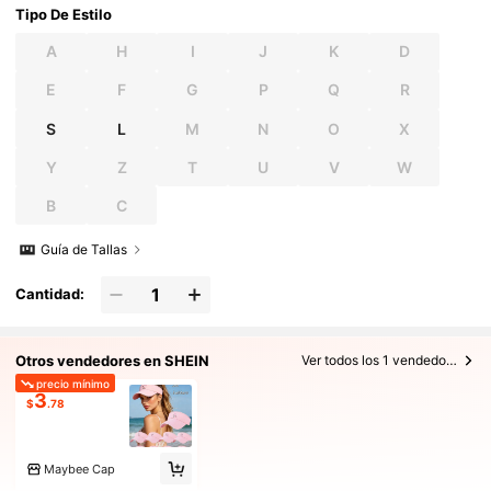
Tipo De Estilo
A
H
I
J
K
D
E
F
G
P
Q
R
S
L
M
N
O
X
Y
Z
T
U
V
W
B
C
Guía de Tallas
Cantidad:
Otros vendedores en SHEIN
Ver todos los 1 vendedores
precio mínimo
3
$
.78
Maybee Cap