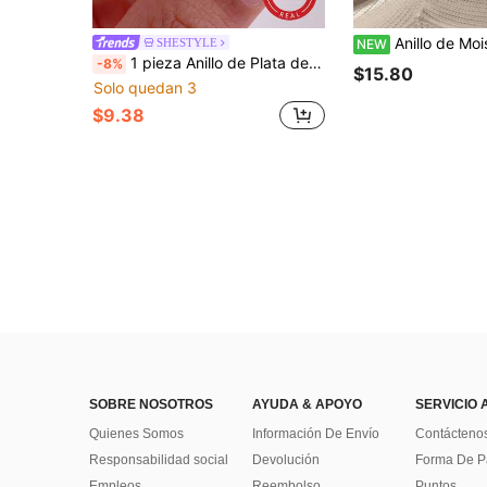
Anillo de Moissanita Redondo Color D de Plata de Ley 925, Anillo de Mod
SHESTYLE
NEW
1 pieza Anillo de Plata de Ley 925 con Piedra Blanca en Forma de Corazón, Anillo de Nudillo Exquisito, Regalo de Cumpleaños, Anillo Romántico para Mujer, Regalo Perfecto
-8%
$15.80
Solo quedan 3
$9.38
SOBRE NOSOTROS
AYUDA & APOYO
SERVICIO 
Quienes Somos
Información De Envío
Contácteno
Responsabilidad social
Devolución
Forma De 
Empleos
Reembolso
Puntos