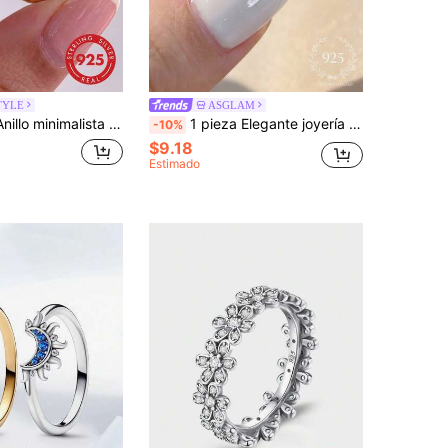
TYLE
ASGLAM
da, adecuado para el uso diario de la mujer, accesorio de fiesta, regalo de joyería vintage exquisita
1 pieza Elegante joyería de aro de plata de ley 925 chapada en platino con circonita blanca, adecuada como regalo de aniversario/cumpleaños
-10%
$9.18
Estimado