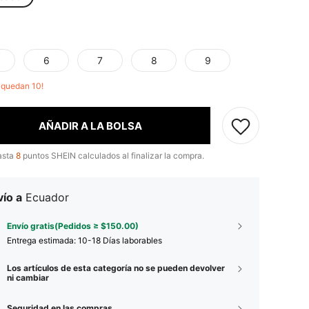
6
7
8
9
o quedan 10!
AÑADIR A LA BOLSA
asta
8
puntos SHEIN calculados al finalizar la compra.
ío a
Ecuador
Envío gratis(Pedidos ≥ $150.00)
Entrega estimada:
10-18 Días laborables
Los artículos de esta categoría no se pueden devolver
ni cambiar
Seguridad en las compras