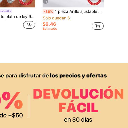
14
1 pieza Anillo ajustable de plata de ley S925 auténtica con exquisito diseño de avión & Torre Eiffel con circonita, joyería de mujer regalo para citas joyería de alta gama
laSutil
-36%
1 pieza Anillo de plata de ley 925 vintage con diamantes de colores, anillo de plata minimalista para mujer, joyería exquisita, regalo de marca de lujo
Solo quedan 6
$6.46
Estimado
APP