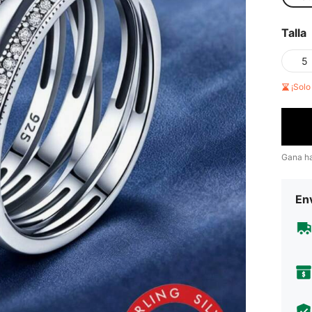
Talla
5
¡Sol
Gana h
Env