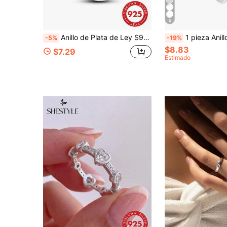
6
Anillo de Plata de Ley S925 con Código de Estrella para Mujer, Joyería Clásica de Compromiso y Boda
1 pieza Anillo de mujer asimétrico geométrico de plata de ley 925, estilo minimalista y elegante, adecuado para 
-5%
-19%
$8.83
$7.29
Estimado