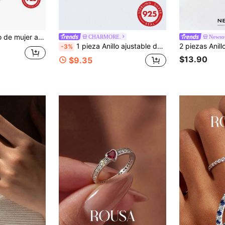
uso diario, casual y de fiesta, regalo para familia, amigos, Navidad, Halloween, San Valentín, cumpleaños
CHARMORE.
Newso
1 pieza Anillo ajustable de alas de plata de ley 925 genuina, lujoso, adecuado para mujeres, niñas, damas, ideal como regalo de cita o joyería fina
-3%
$13.90
$9.35