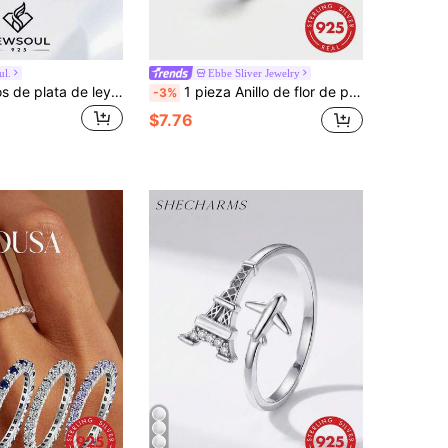
ul.
Ebbe Sliver Jewelry
2 piezas Anillos de plata de ley 925 con diseño vintage único de sol y luna, anillos casuales, regalo de joyería elegante para mujeres, cumpleaños, cita
1 pieza Anillo de flor de plata de ley 925 con diamantes incrustados, adecuado para boda, compromiso, anillo de eternidad de mujer, regalo de joyería exquisita para el Día de la Madre
-3%
$7.76