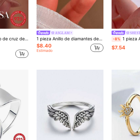
ASGLAM
SHES
ey 925 para mujer, anillo para el pulgar, regalo de joyería exquisita
1 pieza Anillo de diamantes de lujo de plata de ley S925, joyería para mujer, regalo para niña, decoración de fiesta, anillo de compromiso de boda
1 pieza Anillo minimalista hueco de plata 925 de mo
-8%
$8.40
$7.54
Estimado