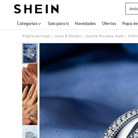
Anil
Use up 
Categorías
Solo para ti
Novedades
Ofertas
Ropa de
Página principal
Joyas & Relojes
Joyería fina para mujer
Anillo
/
/
/