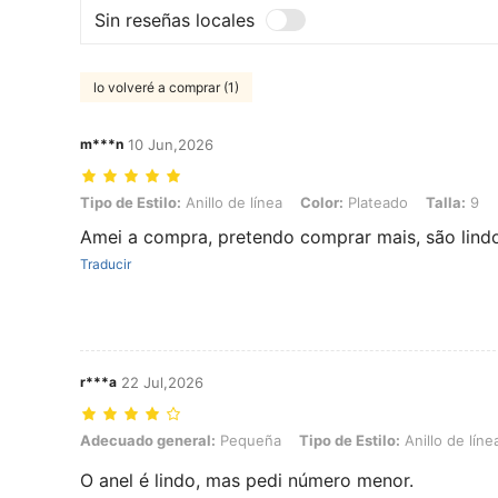
Sin reseñas locales
lo volveré a comprar (1)
m***n
10 Jun,2026
Tipo de Estilo: Anillo de línea, Color: Plateado, Talla: 9
Tipo de Estilo:
Anillo de línea
Color:
Plateado
Talla:
9
Amei a compra, pretendo comprar mais, são lindo
Traducir
r***a
22 Jul,2026
Adecuado general: Pequeña, Tipo de Estilo: Anillo de línea, Color: Pl
Adecuado general:
Pequeña
Tipo de Estilo:
Anillo de líne
O anel é lindo, mas pedi número menor.