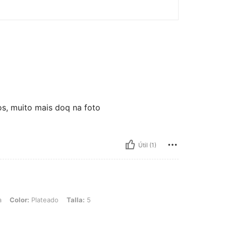
s, muito mais doq na foto
Útil (1)
ateado, Talla: 5
a
Color:
Plateado
Talla:
5