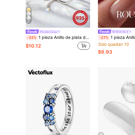
40
#EstiloClean
ROUSLY
1 pieza Anillo de plata de ley S925 con forma de X, anillo delicado para el pulgar, regalo de joyería exquisita para mujeres
1 pieza Anillo de cruz de lujo, anillo de banda delgada de plata de l
-33%
-27%
Solo quedan 10
$10.12
$9.93