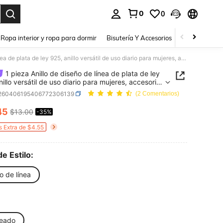
0
0
a. Press Enter to select.
Ropa interior y ropa para dormir
Bisutería Y Accesorios
Zapatos
H
1 pieza Anillo de diseño de línea de plata de ley 925, anillo versátil de uso diario para mujeres, accesorio para fiestas, anillo de mujer de alta calidad, regalo de joyería exquisita
1 pieza Anillo de diseño de línea de plata de ley
nillo versátil de uso diario para mujeres, accesorio
estas, anillo de mujer de alta calidad, regalo de
j260406195406772306139
(2 Comentarios)
 exquisita
45
$13.00
-35%
ICE AND AVAILABILITY
s Extra de $4.55
de Estilo:
lo de línea
teado