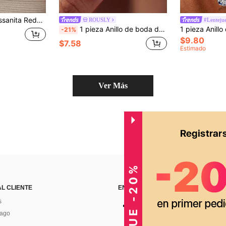
a Simple para Mujer, Joyería de Declaración para Boda, Regalo
ROUSLY
#Lentejue
1 pieza Anillo de boda de mujer de plata de ley 925 con patrón minimalista de vid, incrustado de circonita cúbica de lujo, anillo nupcial exquisito, regalo de compromiso para la pareja
-21%
$9.80
$7.58
Estimado
Ver Más
CONSIGUE -20%
AL CLIENTE
ENCUÉNTRANOS EN
s
Pago