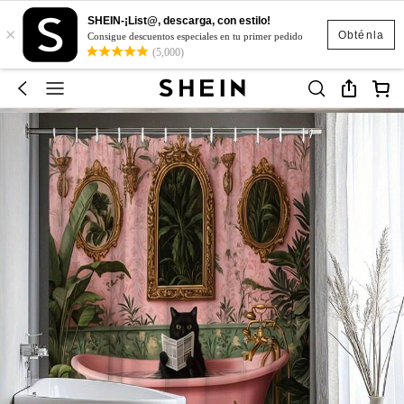
SHEIN-¡List@, descarga, con estilo!
×
Obténla
Consigue descuentos especiales en tu primer pedido
(5,000)