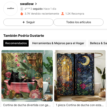
swallow
a***3
seguido
Hace 1 día
687 Seguidores
4.89
3.7K Vendido recientemente
1.2K Recompra
Seguir
Todos los artículos
687 Seguidores
4.89
687 Seguidores
4.89
También Podría Gustarte
Recomendados
Herramientas & Mejoras para el Hogar
Belleza & Sa
687 Seguidores
4.89
687 Seguidores
4.89
687 Seguidores
4.89
687 Seguidores
4.89
687 Seguidores
4.89
Cortina de ducha divertida con gato
1 pieza Cortina de ducha con estam