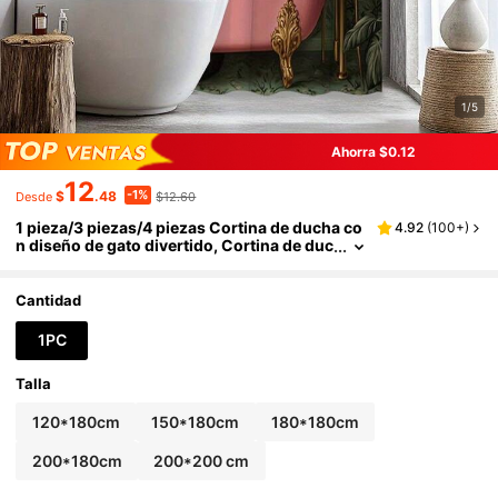
1/5
Ahorra $0.12
12
-1%
$
.48
$12.60
Desde
1 pieza/3 piezas/4 piezas Cortina de ducha co
4.92
(
100+
)
n diseño de gato divertido, Cortina de duc
ha de lujo con simulación de animal interi
or, Muy adecuada para la decoración del bañ
o, Decoración universal de la habitación, Conj
Cantidad
unto de decoración del hogar, Accesorios de
baño Cortina de bañera,
1PC
Talla
120*180cm
150*180cm
180*180cm
200*180cm
200*200 cm