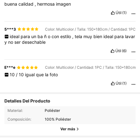
buena
calidad
,
hermosa
imagen
Útil
(1)
5***3
Color: Multicolor / Talla: 150*180cm / Cantidad: 1PC
ideal
para
un
ba
ñ
o
con
estilo
,
tela
muy
bien
ideal
para
lavar
y
no
ser
desechable
Útil
(6)
E***e
Color: Multicolor / Cantidad: 1PC / Talla: 150*180cm
10
/
10
igual
que
la
foto
Útil
(1)
Detalles Del Producto
687 Seguidores
4.89
Material:
Poliéster
Composición:
100% Poliéster
687 Seguidores
4.89
Ver más
687 Seguidores
4.89