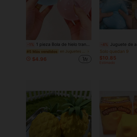
1 pieza Bola de hielo transparente blandita, bola antiestrés de rebote lento, juguete para aliviar la ansiedad, juguete fidget, alivio de la presión manual, juguete de Pascua, juguete para apretar
Juguete de apretar de rebote lento grande, material PVC, bola de pelo antiestrés, empaque OPP, regalo, bola antiestrés, juguete de descompresi
-1%
-4%
Solo quedan 9
en Juguetes para apretar para adolescentes
#5 Más vendidos
$10.85
$4.96
Estimado