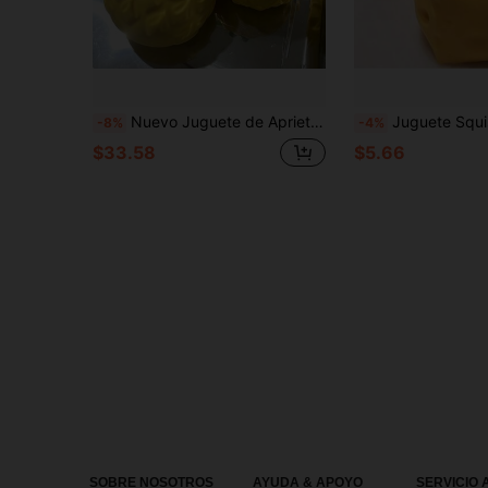
Nuevo Juguete de Apriete de Piña Extra Grande - Suave - Juguete de Alivio de Estrés TPR - Juguete de Curación Emocional - Juguete de Liberación Emocional - Juguete de Apriete - Juguete de Apriete de Arcilla Suave - Juguete de Silicona - Apriete de Alivio de Estrés (Color de Colgante Aleatorio) - Regalo de Cumpleaños - Regalo Ideal - Regalo Sorpresa - Regalo de Vacaciones - Regalo de Pareja - Regalo - Regalo de Navidad -
Juguete Squishy de Queso Realista Extra Grande Melojoy, Bola de Tofu Creativa Maleable de Rebote Lento, Bola Antiestrés para Apretar con la
-8%
-4%
$33.58
$5.66
SOBRE NOSOTROS
AYUDA & APOYO
SERVICIO 