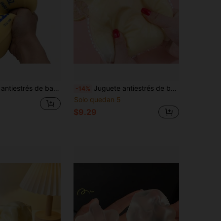
ivio de la ansiedad, perfecto para regalos de vacaciones, regalos divertidos y lindos, regalos de cumpleaños, regalos de Pascua, regalos de Halloween, regalos de Navidad, regalos de fiesta, squishy, juguetes squishy, juguete antiestrés squishy, squish de dumpling, juguetes para adultos
Juguete antiestrés de bola de queso fluido extra grande de 10cm, bola de fluido gigante tipo Daifuku para apretar, juguete Daifuku para apretar tipo lodo, regalo sorpresa, regalo de cumpleaños, regalo de Navidad, regalo de Halloween, regalo perfecto, regalo
-14%
Solo quedan 5
$9.29