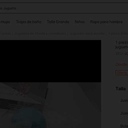
o Juguete
and down arrow keys to navigate search Búsqueda reciente and Busca y Encuentr
 mujer
Trajes de baño
Talla Grande
Niños
Ropa para hombre
Fiestas
Juguetes de broma y novedades
Juguetes para apretar
/
/
/
1 piez
juguet
apreta
SKU: s
juguet
regalo
Desde
PR
perfec
Oferta
Talla
Jue
Jue
Bola