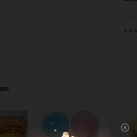
3K V
ron