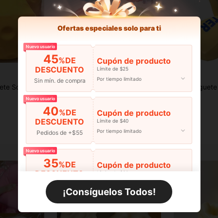
Ofertas especiales solo para ti
Nuevo usuario
45
%DE
Cupón de producto
DESCUENTO
Límite de $25
Por tiempo limitado
Sin mín. de compra
la Mano, Regalo Perfecto, Regalo de Cumpleaños, Regalo Ideal, Regalo Sorpresa, Regalo de Vacaciones, Regalo de Temporada
Helado de Fructosa Squishy Hecho a Mano, Pelota Squishy de Granizado de Ascenso Lento, Squishies Moldeables que Hacen Sonido, Pelota Anti-Estrés de Suave Apriete, Adecuado para Adultos - Juguete de Alivio del Estrés - Regalo de Cumpleaños - Regalo de Vacaciones - Regalo Perfecto
Juguete antiestrés de barra de mantequilla gigante de 25 cm de TPR, juguete fidget de rebote lento, relleno industrial suave, juguete suave para al
-3%
-2%
$19.11
$6.42
Nuevo usuario
Estimado
40
%DE
Cupón de producto
DESCUENTO
Límite de $40
Por tiempo limitado
Pedidos de +$55
Nuevo usuario
35
%DE
Cupón de producto
DESCUENTO
Límite de $60
Por tiempo limitado
Pedidos de +$110
¡Consíguelos Todos!
Nuevo usuario
30
%DE