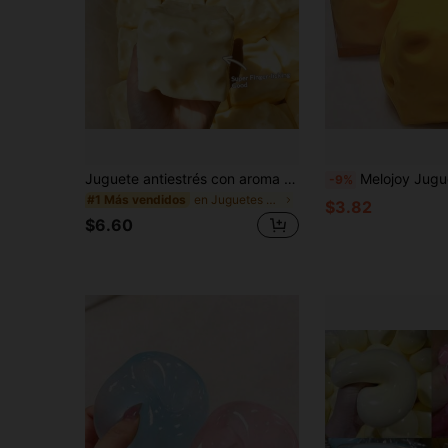
Juguete antiestrés con aroma a leche dulce de TPR suave y esponjoso con forma de dumpling, adorno divertido y lindo de 5 cm para apretar, regalo práctico y de moda, adecuado para cumpleaños, Pascua, Halloween, Navidad y varios regalos de fiesta, mejora el estado de ánimo
Melojoy Juguete Squishy Extra Grande con Forma de Queso, Bola de Tofu Creativa Maleable de Rebote Lento, Bola de Estrés para Apretar con 
-9%
en Juguetes para apretar para adolescentes
#1 Más vendidos
$3.82
$6.60