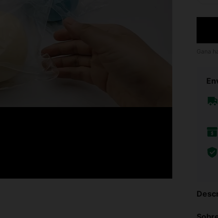
Gana h
Env
Descr
Sobre