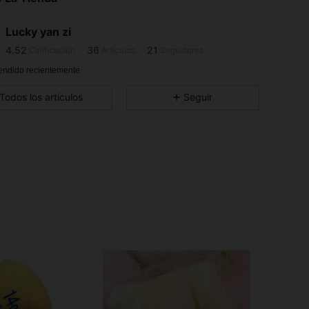
4.52
36
21
4.52
36
21
Lucky yan zi
4.52
36
21
Calificación
Artículos
Seguidores
4.52
36
21
endido recientemente
4.52
36
21
Todos los artículos
Seguir
4.52
36
21
4.52
36
21
4.52
36
21