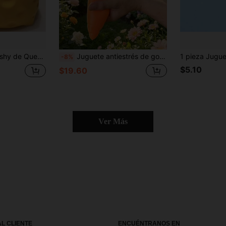
 Mano, Regalo Perfecto, Regalo de Cumpleaños, Regalo Ideal, Regalo Sorpresa, Regalo de Vacaciones, Regalo de Temporada
Juguete antiestrés de goma suave tipo squishy con forma de zanahoria realista, extra grande, 30 cm, creativo y de alta demanda, al por mayor
-8%
$5.10
$19.60
Ver Más
AL CLIENTE
ENCUÉNTRANOS EN