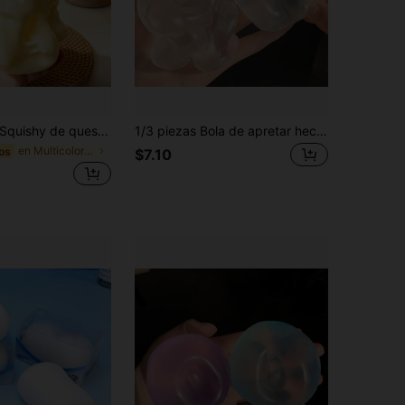
ishy de queso amarillo claro con aceite de coco y queso crema, textura de masa suave, núcleo de crema, juguete antiestrés de apretar silencioso, squishy suave y masticable, squishy de mantequilla, juguete para niñas, apretar, queso, piel de squishy, squishy gigante
1/3 piezas Bola de apretar hecha a mano de aceite de coco con rebote lento y maleable, juguete para aliviar la ansiedad, juguete para las yemas de los dedos, alivio de la presión de la mano, juguete de Pascua, juguete para apretar, juguete para aliviar el estrés, ansiedad y relajación, regalo para fiestas, relleno de bolsa de regalo, premio, cumpleaños, juguete para apretar de relleno, juguete sensorial
en Multicolor Juguetes para apretar para adolescen
os
$7.10