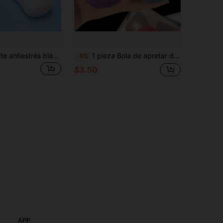
1 pieza Juguete antiestrés blandito 2026 nuevo producto creativo de simulación de jabón para apretar, juguete sensorial ASMR antiestrés, para adultos, niñas y adolescentes, regalo de cumpleaños, vacaciones y Navidad, juguete fidget
1 pieza Bola de apretar de malta maleable de rebote lento hecha a mano, juguete para aliviar la ansiedad, juguete para los dedos, alivio del estrés manual, juguete de Pascua, juguete para apretar, juguete para aliviar el estrés, ansiedad y relajación, regalo para fiestas, relleno de bolsa de regalo pequeña, cumpleaños, juguete de apretar relleno
-8%
$3.50
APP