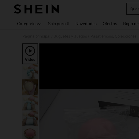
Ques
Use up 
Categorías
Solo para ti
Novedades
Ofertas
Ropa de
Página principal
Juguetes y Juegos
Pasatiempos, Colecciones, 
/
/
Video