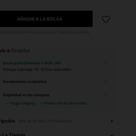
AÑADIR A LA BOLSA
asta
8
puntos SHEIN calculados al finalizar la compra.
ío a
Ecuador
Envío gratis(Pedidos ≥ $150.00)
Entrega estimada:
10-18 Días laborables
Devoluciones aceptadas
Seguridad en las compras
Pagos seguros
Protección de privacidad
ipción
Más de 14 Años,TPR,Multicolor
4.52
36
21
4.52
36
21
 La Tienda