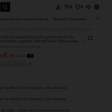
0
0
a. Press Enter to select.
Ropa interior y ropa para dormir
Bisutería Y Accesorios
Zapatos
H
1 pieza Bola de queso fluido extra grande de 10 cm, juguete antiestrés gigante, bola de fluido Daifuku para apretar, juguete antiestrés de rebote lento extra grande, juguete de barro Daifuku para apretar, regalo sorpresa, regalo de cumpleaños, regalo de Pascua, regalo perfecto
a Bola de queso fluido extra grande de 10 cm,
e antiestrés gigante, bola de fluido Daifuku para
r, juguete antiestrés de rebote lento extra grande,
l260507141454195833824
e de barro Daifuku para apretar, regalo sorpresa,
 de cumpleaños, regalo de Pascua, regalo
8
$
.95
$9.00
-1%
ICE AND AVAILABILITY
to
 de tiempo limitado
go de BINGO (90 códigos y 48 cartones)
go de BINGO (75 códigos y 24 cartones)
 de color - [Color de la campana aleatorio]