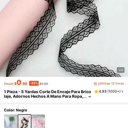
1/4
0
-25%
¡Últimas 12 horas
$
.98
$1.30
Desde
1 Pieza - 5 Yardas Corte De Encaje Para Brico
4.93
(
1000+
)
laje, Adornos Hechos A Mano Para Ropa,
Mantel Y Sofá Con Material De Encaje (si
n Carrete De Papel)
Color: Negro