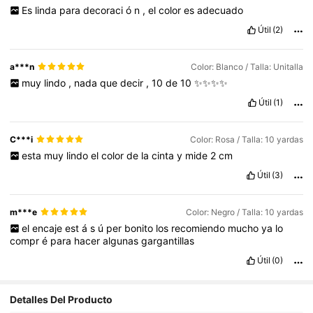
Es
linda
para
decoraci
ó
n
,
el
color
es
adecuado
Útil
(2)
a***n
Color: Blanco / Talla: Unitalla
muy
lindo
,
nada
que
decir
,
10
de
10
✨✨✨✨
Útil
(1)
C***i
Color: Rosa / Talla: 10 yardas
esta
muy
lindo
el
color
de
la
cinta
y
mide
2
cm
Útil
(3)
m***e
Color: Negro / Talla: 10 yardas
el
encaje
est
á
s
ú
per
bonito
los
recomiendo
mucho
ya
lo
compr
é
para
hacer
algunas
gargantillas
Útil
(0)
Detalles Del Producto