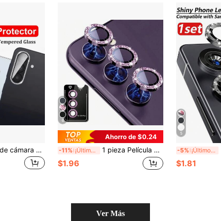
6
5
Ahorro de $0.24
Protector de lente de cámara de vidrio templado 9H con anillo de aleación Diamond para Samsung Galaxy A57 A37 A56 A36 A26
1 pieza Película protectora de vidrio templado premium 9H para lente de cámara de Galaxy S24 Plus S26 Ultra S23 Ultra S24 Ultra A15 A55, A54, A35, A14/24/34, fácil instalación, alta definición (morado brillante)
Prot
-11%
¡Últimos 3 días
-5%
¡Últimos 3 días
$1.96
$1.81
Ver Más