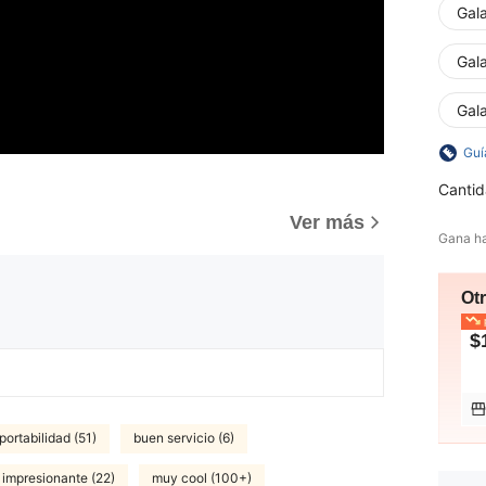
Gal
Gal
Gal
Guí
Cantid
)
Ver más
Gana h
Ot
p
$
ortabilidad (51)
buen servicio (6)
impresionante (22)
muy cool (100+)