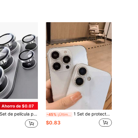
Ahorro de $0.07
de película protectora de lente de cámara de aleación para Samsung Galaxy S26 Ultra/S25/S24/S23/S22 Ultra Plus FE /A05S/A06/A14/A15/A16/A24/A25/A34/A35/A37/A54/A55/A57, con diseño de anillo de metal independiente, resistente a los arañazos, ultra claro HD y vidrio templado con adhesivo fuerte, regalo de Pascua
1 Set de protector de lente de cámara con anillo de metal brillante con rhinestone y película anti-arañazos de dureza 9H, accesorio de moda, estuche protector humanizado, a prueba de agua, a prueba de golpes, anti-caída, anti-huellas dactilares de cobertura completa
-45%
¡Últimos 2 días
$0.83