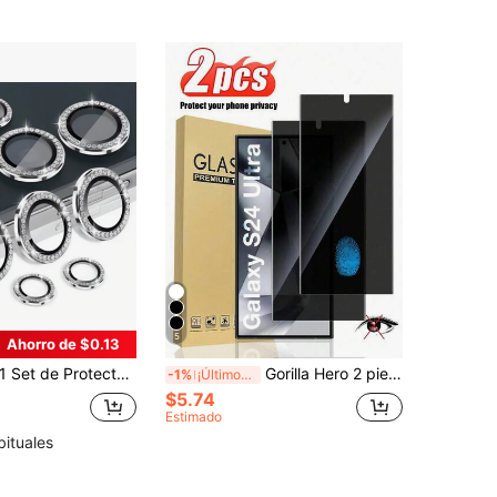
5
Ahorro de $0.13
t de Protector de lente de diamante plateado súper protector 9D, con cubierta de anillo para el dedo, vidrio templado resistente a los arañazos, protege la cámara, resistente al desgaste, diamantes antideslizantes, alta claridad y transparencia, resistente al agua, a prueba de golpes, anti-caída, anti-huellas dactilares de cobertura completa
Gorilla Hero 2 piezas, Soporta desbloqueo rápido con huella dactilar, Protector de pantalla de privacidad, Alta claridad, Impermeable, Resistente a caídas, Resistente a arañazos, Resistente a huellas dactilares, Fácil instalación, Superficie brillante, Compatible con Samsung Galaxy S20EF/S21EF/S23EF/S9/S10/S20/S21/S22/S23/S24/S25/S26/S26+/S26 Ultra y otras series.
-1%
¡Últimos 3 días
$5.74
Estimado
bituales