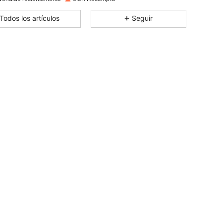
4.85
66
173
Todos los artículos
Seguir
4.85
66
173
4.85
66
173
4.85
66
173
4.85
66
173
4.85
66
173