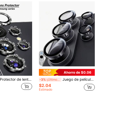
4
Ahorro de $0.06
ector de lente de cámara compatible con Samsung Galaxy S25 Ultra, vidrio templado AR+AF, cubierta de lente de metal resistente a los arañazos de 9H, accesorios de cámara de alta definición - Negro de titanio aplicable a protección diaria, oficina, hogar. Cubierta de cámara de teléfono a prueba de agua, a prueba de golpes, antiarañazos y antihuellas dactilares de cristal brillante
Juego de película protectora de lente de cámara de vidrio templado de aleación compatible con Samsung Galaxy S26 Ultra/S25/S24/S23/S22 Ultra Plus FE /A05S/A06/A14/A15/A16/A24/A25/A34/A35/A37/A54/A55/A57, con diseño de anillo de metal independiente, resistente a los arañazos, ultra claro HD y vidrio templado con adhesivo fuerte, regalo de primavera
-3%
¡Últimos 3 días
$2.04
Estimado