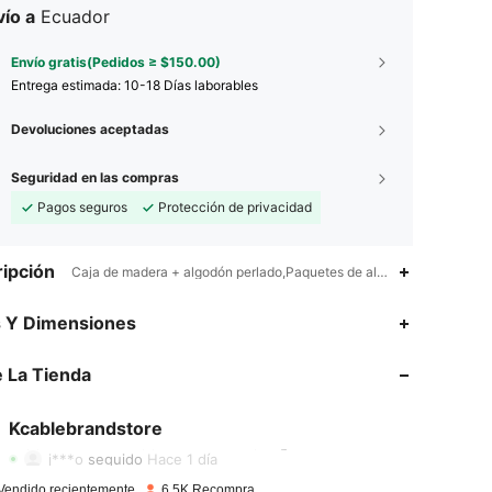
ío a
Ecuador
Envío gratis(Pedidos ≥ $150.00)
Entrega estimada:
10-18 Días laborables
Devoluciones aceptadas
Seguridad en las compras
Pagos seguros
Protección de privacidad
ipción
Caja de madera + algodón perlado,Paquetes de alcohol secos y húm
s Y Dimensiones
 La Tienda
4.85
66
173
4.85
66
173
Kcablebrandstore
4.85
66
173
Calificación
Artículos
Seguidores
j***o
seguido
Hace 1 día
4.85
66
173
Vendido recientemente
6.5K Recompra