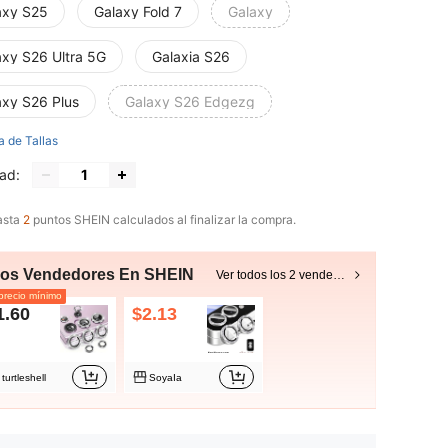
axy S25
Galaxy Fold 7
Galaxy
axy S26 Ultra 5G
Galaxia S26
axy S26 Plus
Galaxy S26 Edgezg
a de Tallas
ad:
asta
2
puntos SHEIN calculados al finalizar la compra.
ros Vendedores En SHEIN
Ver todos los 2 vendedores
recio mínimo
1.60
$2.13
turtleshell
SoyaIa