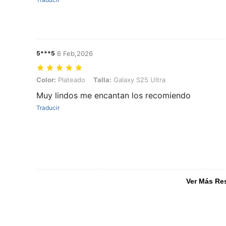
5***5
6 Feb,2026
Color: Plateado, Talla: Galaxy S25 Ultra
Color:
Plateado
Talla:
Galaxy S25 Ultra
Muy lindos me encantan los recomiendo
Traducir
Ver Más Re