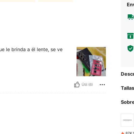
Env
 le brinda a él lente, se ve
Descr
Útil (6)
Talla
Sobre
87K 