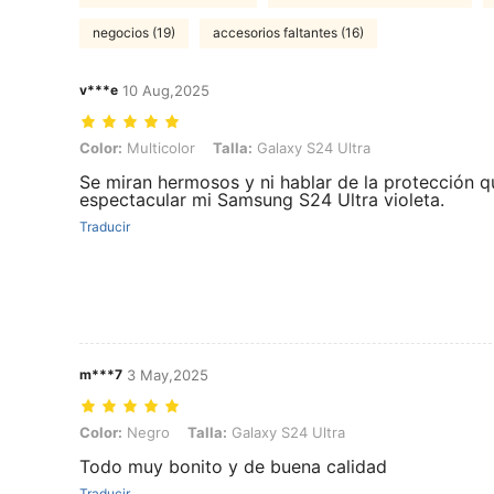
negocios (19)
accesorios faltantes (16)
v***e
10 Aug,2025
Color: Multicolor, Talla: Galaxy S24 Ultra
Color:
Multicolor
Talla:
Galaxy S24 Ultra
Se miran hermosos y ni hablar de la protección que
espectacular mi Samsung S24 Ultra violeta.
Traducir
m***7
3 May,2025
Color: Negro, Talla: Galaxy S24 Ultra
Color:
Negro
Talla:
Galaxy S24 Ultra
Todo muy bonito y de buena calidad
Traducir