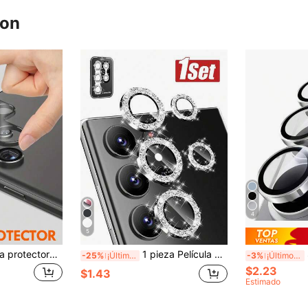
ron
4
5
2 piezas de película protectora de lente de cámara, compatible con Samsung Galaxy A14/A15/A16/A24/A25/A26/A34/A35/A36/A54/A55 5G/A56/S23 FE/S22/S23/S24 FE/S25 Plus Ultra, regalo de cumpleaños para familiares y amigos, protector de lente, accesorios para teléfonos, resistente al agua, a prueba de golpes, antiarañazos, antihuellas, cobertura completa
1 pieza Película protectora de lente con purpurina plateada con herramienta de alineación, fácil aplicación, resistente a arañazos, compatible con Samsung Galaxy /S22/S23/S24 Ultra/S23 FE/S24 FE/A16/S25 Ultra/S25/S23fe, con embalaje
Set 
-25%
¡Últimos 2 días
-3%
¡Últimos 3 días
$2.23
$1.43
Estimado