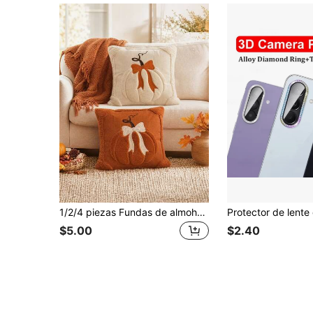
1/2/4 piezas Fundas de almohada de calabaza de otoño 17.7x17.7 pulgadas, impresión plana 2D de lujo en felpa corta con decoración de lazo de calabaza de Acción de Gracias, estilo granja dulce para sofá, sala de estar, dormitorio, fundas de cojín, decoración de regalo de vacaciones de otoño (relleno de almohada no incluido)
$5.00
$2.40