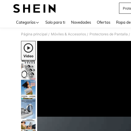
Prot
Use up 
Categorías
Solo para ti
Novedades
Ofertas
Ropa de
Página principal
Móviles & Accesorios
Protectores de Pantalla
/
/
/
Video