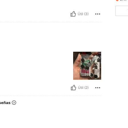
Útil (3)
Útil (2)
señas