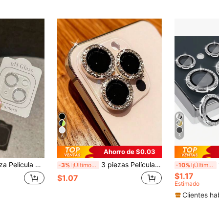
6
5
Ahorro de $0.03
14 13 12 11 Pro Max, marco de cubierta de lente de smartphone todo en uno, regalo para cumpleaños, familia, amigos, resistente al agua, a prueba de golpes, antiarañazos, anti-huellas dactilares
3 piezas Película protectora de lente de cámara para iPhone, con anillo de diamante de metal brillante y película resistente a arañazos de dureza 9H, accesorio de moda, estuche protector ergonómico, compatible con iPhone 17 Pro Max/17 Pro/17 Air/17/16 Pro Max/16 Pro/16 Plus/16/15 Pro Max/15 Pro/15 Plus/15/14/13/12/11
1 Se
-3%
¡Últimos 3 días
-10%
¡Últimos 3 días
$1.17
$1.07
Estimado
Clientes ha