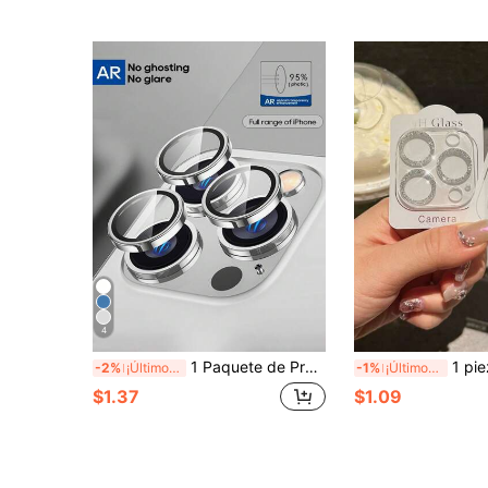
4
1 Paquete de Protector de Lente de Vidrio Templado de Ojo de Halcón Plateado, Resistente al Agua, Resistente a Arañazos, Bordes Irrompibles, Compatible con Series 11/12/13/14/15/16/16 Plus/16 Pro/16 Pro Max/17/17 Air/17 Pro/17 Pro Max
1 pieza Película protectora de lente de cristal brillante compatible con iPhone 17 16 15 
-2%
¡Últimos 3 días
-1%
¡Últimos 3 días
$1.37
$1.09