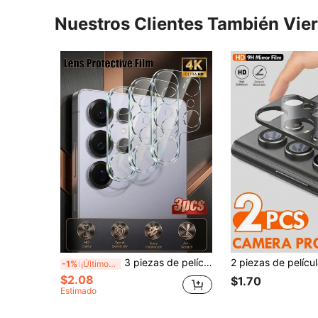
Nuestros Clientes También Vie
3 piezas de película protectora para lente de cámara, adecuada para Samsung Galaxy S23/S23 Plus/S23 Ultra, Galaxy Z Flip 5, Galaxy Z Fold 5, Galaxy S24 Ultra, S24 FE, A06, A16, A26, A36, A56, Galaxy S25 Ultra, Galaxy Z Flip 7, Galaxy Z Fold 7, S26, S26+, S26 Ultra, A17
-1%
¡Últimos 3 días
$2.08
$1.70
Estimado