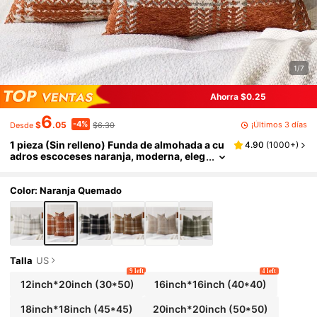
1/7
Ahorra $0.25
6
-4%
¡Últimos 3 días
$
.05
$6.30
Desde
1 pieza (Sin relleno) Funda de almohada a cu
4.90
(
1000+
)
adros escoceses naranja, moderna, eleg
ante, cómoda, suave, de chenilla jacquar
d multicolor con diseño de cuadrícula 3D, ad
ecuada para decoración del hogar diaria, sof
Color: Naranja Quemado
á, cama, dormitorio, sala de estar, funda de a
lmohada decorativa, decoración de fiesta dia
ria y festiva, primavera, verano, otoño, invier
no, todas las estaciones
Talla
US
9 left
4 left
12inch*20inch
(30*50)
16inch*16inch
(40*40)
18inch*18inch
(45*45)
20inch*20inch
(50*50)