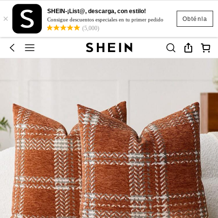
SHEIN-¡List@, descarga, con estilo!
×
Obténla
Consigue descuentos especiales en tu primer pedido
(5,000)