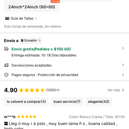
10 left
24inch*24inch
(60*60)
Guía de Tallas
Solo funda de almohada, sin relleno
Envío a
Ecuador
Envío gratis(Pedidos ≥ $150.00)
Entrega estimada:
10-18 Días laborables
Devoluciones aceptadas
Pagos seguros · Protección de privacidad
4.90
(1000+)
Ver más
lo volveré a comprar
(3)
buen servicio
(7)
elegante
(42)
m***b
Color: Blanco Crema / Talla: 50*50
Lleg
ó
muy
r
á
pido
,
muy
buen
tama
ñ
o
,
buena
calidad
,
lindo
color