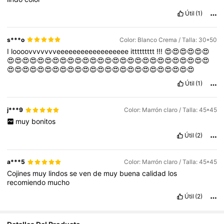
Útil
(1)
s***o
Color: Blanco Crema / Talla: 30*50
I
loooovvvvvvveeeeeeeeeeeeeeeeee
ittttttttt
!!!
😍😍😍😍😍😍
😍😍😍😍😍😍😍😍😍😍😍😍😍😍😍😍😍😍😍😍😍😍😍😍😍😍😍
😍😍😍😍😍😍😍😍😍😍😍😍😍😍😍😍😍😍😍😍😍😍😍😍😍
Útil
(1)
j***9
Color: Marrón claro / Talla: 45*45
muy
bonitos
Útil
(2)
a***5
Color: Marrón claro / Talla: 45*45
Cojines
muy
lindos
se
ven
de
muy
buena
calidad
los
recomiendo
mucho
Útil
(2)