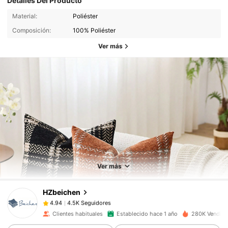
Detalles Del Producto
Material:
Poliéster
Composición:
100% Poliéster
Ver más
4.5K Seguidores
4.94
4.5K Seguidores
4.94
Ver más
4.5K Seguidores
4.94
4.5K Seguidores
4.94
HZbeichen
4.5K Seguidores
4.94
b***n
seguido
Hace 1 día
Clientes habituales
Establecido hace 1 año
280K Vendido
4.5K Seguidores
4.94