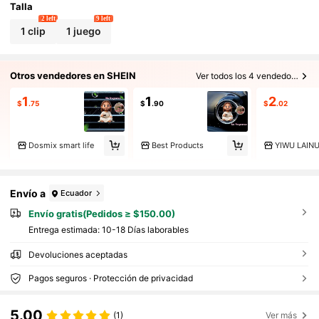
Talla
2 left
9 left
1 clip
1 juego
Otros vendedores en SHEIN
Ver todos los 4 vendedores
1
1
2
$
.75
$
.90
$
.02
Dosmix smart life
Best Products
Envío a
Ecuador
Envío gratis(Pedidos ≥ $150.00)
Entrega estimada:
10-18 Días laborables
Devoluciones aceptadas
Pagos seguros · Protección de privacidad
5.00
(1)
Ver más