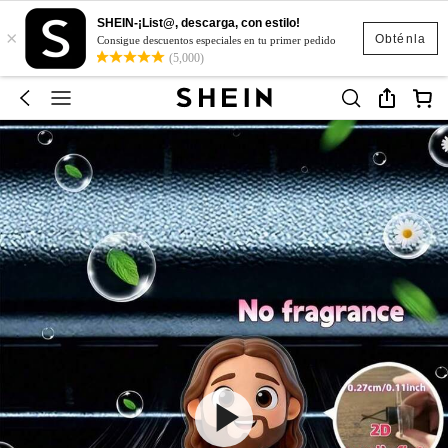
SHEIN-¡List@, descarga, con estilo!
×
Obténla
Consigue descuentos especiales en tu primer pedido
(5,000)