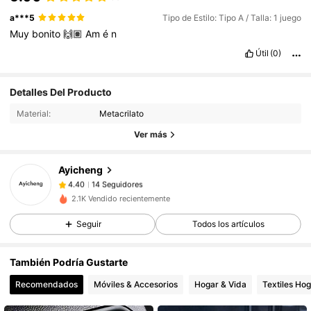
a***5
Tipo de Estilo: Tipo A / Talla: 1 juego
Muy
bonito
🙌🏽
Am
é
n
Útil
(0)
14 Seguidores
4.40
Detalles Del Producto
Material:
Metacrilato
14 Seguidores
4.40
Ver más
14 Seguidores
4.40
14 Seguidores
4.40
Ayicheng
14 Seguidores
4.40
f***n
seguido
Hace 1 día
2.1K Vendido recientemente
14 Seguidores
4.40
Seguir
Todos los artículos
14 Seguidores
4.40
14 Seguidores
4.40
También Podría Gustarte
14 Seguidores
4.40
Recomendados
Móviles & Accesorios
Hogar & Vida
Textiles Ho
14 Seguidores
4.40