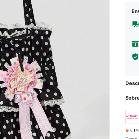
Env
Descr
Sobre
8.1M