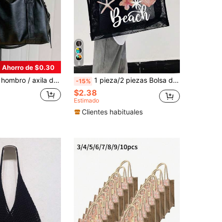
8
Ahorro de $0.30
no suave y versátil para mujer, pequeña bolsa de viaje, bolso cruzado para ir al trabajo, bolsa para viajes cortos
1 pieza/2 piezas Bolsa de malla de gran capacidad con decoración de letras Bolsa de malla de poliéster multifuncional de gran capacidad y set de bolsa de maquillaje - Almacenamiento y compras para vacaciones en la playa - Adecuado para adolescentes y mujeres - Estudiantes universitarios - Adecuado para playa, escuela, uso diario - Regalo perfecto para adolescentes y mujeres, asas dobles, bolsa de viaje y almacenamiento lavable adecuada para vacaciones
-15%
$2.38
Estimado
Clientes habituales