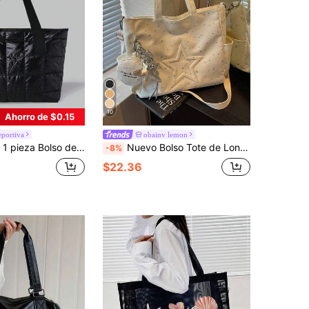
10
Ahorro de $0.15
portiva
obainv lemon
oidal para mujeres, bolso de hombro adecuado para uso diario, citas, regalos, festivales de música, mujeres profesionales de negocios, regreso a la escuela
Nuevo Bolso Tote de Lona Y2K Dulce & Cool con Pentagrama 3D & Fragmento de Estrella para Mujeres, Bolso de Hombro & Bandolera de Gran Capacidad con Múltiples Bolsillos y Bolsillo Lateral, Monedero Desmontable y Encanto de Estrella
-8%
$22.36