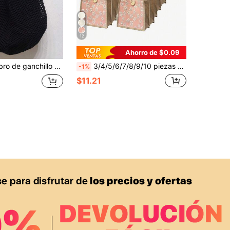
12
Ahorro de $0.09
Bolso de hombro de ganchillo de gran capacidad y estilo - Ligero, versátil bolso de punto, beige, rosa, marrón, negro, perfecto para viajes, playa, vacaciones y uso diario, bolso de gran tamaño, estilo bohemio chic
3/4/5/6/7/8/9/10 piezas Bolsas de lino - Blancas, reutilizables y personalizables con diseño DIY. Perfectas para bodas, eventos corporativos, regreso a la escuela y regalos para maestros.
-1%
$11.21