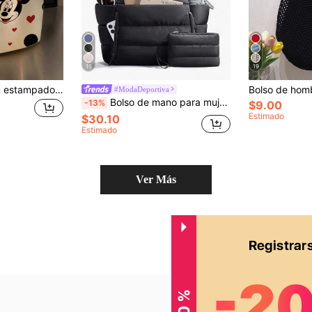
16
19
Bolsa de mano con estampado de Stitch de dibujos animados lindos de Disney para la temporada de vuelta a la escuela, adecuada para compras diarias y reuniones de mujeres, bolsa de mano de estilo casual
#ModaDeportiva
Bolso de mano para mujer, bolso ligero y esponjoso, adecuado para viajes, trabajo, playa, gimnasio, compras
-13%
$9.00
Estimado
$30.10
Estimado
Ver Más