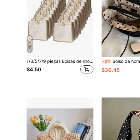
8
1/3/5/7/9 piezas Bolsas de lino, bolsas de compras, bolsas de regalo para damas de honor de boda
Bolso de hombro para mujer 2026 estilo japonés y coreano de verano, nueva gran capacidad, doble capa, estilo lindo, lun
-2%
$4.50
$36.45