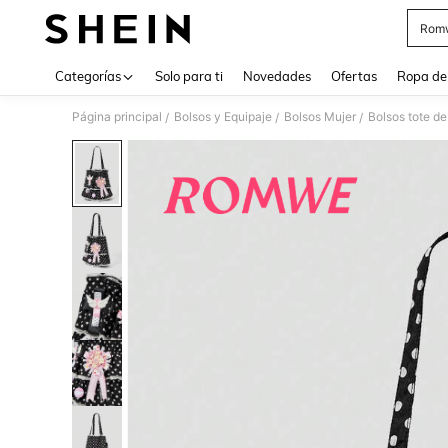
Rom
Use up 
Categorías
Solo para ti
Novedades
Ofertas
Ropa de
Página principal
Bolsos y Equipaje
Bolsos Mujer
Bolsos tote de
/
/
/