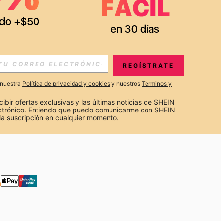
APP
S EXCLUSIVAS, PROMOCIONES Y NOTICIAS DE SHEIN
REGÍSTRATE
Suscribir
a nuestra
Política de privacidad y cookies
y nuestros
Términos y
Suscribirte
cibir ofertas exclusivas y las últimas noticias de SHEIN 
ectrónico. Entiendo que puedo comunicarme con SHEIN 
la suscripción en cualquier momento.
Suscribir