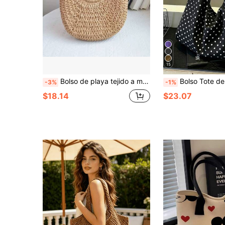
15
Bolso de playa tejido a mano de paja con forma de media luna, bolso bandolera hueco de gran capacidad para mujer en verano, bolso de paja con forma de media luna de verano, bolso de mano portátil hecho a mano para mujer, bolso de playa de gran capacidad, bolso de cesta tejido, bolso de compras
Bolso Tote de Hombro y Axila de Gran Capacidad con Múltiples Bolsillos y Compart
-3%
-1%
$18.14
$23.07