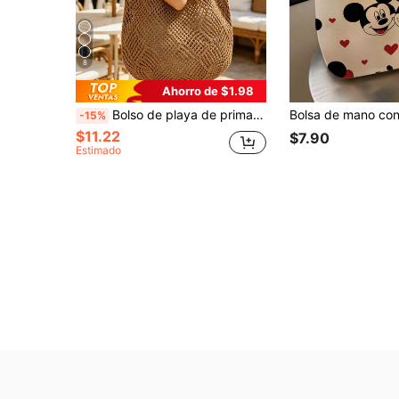
8
Ahorro de $1.98
Bolso de playa de primavera para mujer, bolso de ganchillo, bolso tote de gran capacidad y moda, bolso de hombro, esencial para viajes, adecuado para estudiantes y mujeres de negocios
-15%
$11.22
$7.90
Estimado