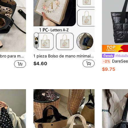
21
ares blanco y negro, bolso de mano versátil casual para ir al trabajo, universidad, viaje y laptop
1 pieza Bolso de mano minimalista con estampado de letras, bolso de mano multifuncional y portátil para maestros, bolso de mano con flores de lino y letras, bolso de mano minimalista de gran capacidad, bolso de hombro casual de lino y poliéster de gran capacidad con hebilla, bolsa de compras reutilizable, adecuado para bodas, cumpleaños, salidas a la playa, festivales, gran regalo para mujeres, maestros, amigos - lavable, mejor regalo para maestros
#ModaDe
DareSee 1 pieza Bolso de mano de gran capacidad de metal negro con diseño romb
-2%
$4.60
$9.75