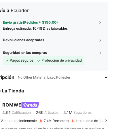
ío a
Ecuador
Envío gratis(Pedidos ≥ $150.00)
Entrega estimada:
10-18 Días laborables
Devoluciones aceptadas
Seguridad en las compras
Pagos seguros
Protección de privacidad
ipción
No Other Material,Lazo,Poliéster
 La Tienda
4.91
26K
4.1M
4.91
26K
4.1M
ROMWE
4.91
26K
4.1M
Calificación
Artículos
Seguidores
4.91
26K
4.1M
 Vendido recientemente
7.4M Recompra
Incremento de seguidores de 12
Como un centro comercial online repleto de todos tus estilos sociales favoritos (por fin). Realza tu estética con la ropa y la decoración de ROMWE que has visto (y amado) online, además de todas las piezas pop oscuras que nunca supiste que necesitabas.