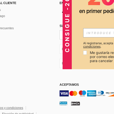
CONSIGUE -20%
AL CLIENTE
ENCUÉNTRANOS EN
s
Pago
SUSCRÍBETE PARA RECIBIR OFERTA
recuentes
Al registrarse, acept
condiciones
.
EC + 593
Me gustaría re
por correo el
para cancelar 
EC + 593
ACEPTAMOS
os y condiciones