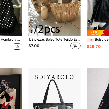
5
imentos, Moda de Alta Gama con Lunares Negros, Nuevo Verano 2026
1/2 piezas Bolso Tote Tejido Estilo Bohemio - Bolso Grande Negro Adecuado para Playa, Camping y Actividades al Aire Libre, Tela con Hebilla Magnética, Perfecto para Aventuras al Aire Libre y Salidas a la Playa de Mujeres
Bolso de hombro / axila de gran capacidad y moda, bolso de ma
-1%
$7.00
$29.70