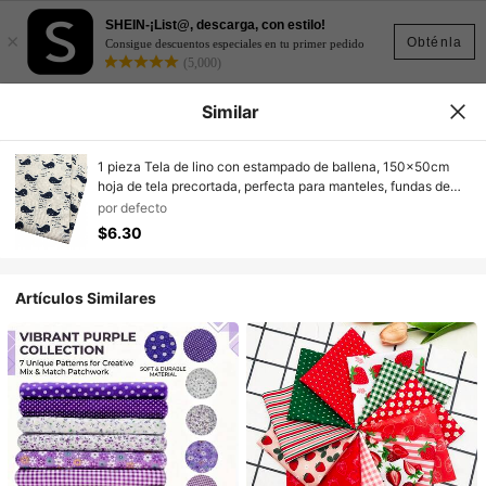
SHEIN-¡List@, descarga, con estilo!
×
Obténla
Consigue descuentos especiales en tu primer pedido
(5,000)
Similar
1 pieza Tela de lino con estampado de ballena, 150x50cm
hoja de tela precortada, perfecta para manteles, fundas de
almohada y accesorios decorativos para el hogar, tela de
por defecto
decoración del hogar | Tela con estampado de animales |
$6.30
Decoración del hogar duradera, tela de lino
Artículos Similares