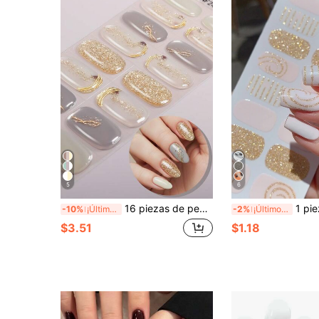
5
6
16 piezas de pegatinas de uñas de gel semi-curado, pegatinas de uñas completas con línea de brillo dorado minimalista, fáciles de aplicar, requieren lámpara UV, adecuadas para uso diario de mujeres, citas y manicura casera DIY
1 pieza Nuevos adhesivos para uñas con estampado de leopardo, adhesivos de arte 
-10%
¡Últimos 3 días
-2%
¡Últimos 3 días
$3.51
$1.18