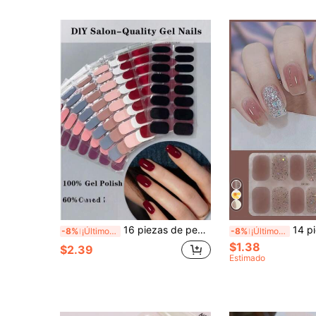
16 piezas de pegatinas de gel de uñas semi-curadas, rojas de otoño/invierno, autoadhesivas para cubrir toda la uña, compatibles con todas las lámparas de uñas, pegatinas decorativas de uñas DIY, adecuadas para uso en salones de uñas y mujeres y niñas, calidad de salón, fácil de aplicar, ideal para manicura casera DIY de mujeres
14 piezas/paquete Pegatinas de uñas de unicolor
-8%
¡Últimos 3 días
-8%
¡Últimos 3 días
$1.38
$2.39
Estimado