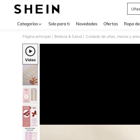
Uñas
Use up 
Categorías
Solo para ti
Novedades
Ofertas
Ropa de
Página principal
Belleza & Salud
Cuidado de uñas, manos y pies
/
/
Video