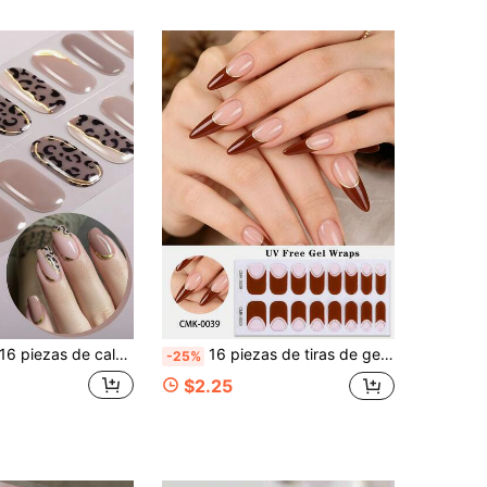
piezas de calcomanías de uñas de gel semi-curado con estampado de leopardo, línea marrón y dorada de cobertura completa, arte de uñas fácil, calidad de salón, decoraciones de uñas DIY para el hogar de mujeres, suministros para uñas
16 piezas de tiras de gel para uñas rojas estilo francés sin UV, envolturas de uñas con línea dorada de otoño, perfectas para atuendos de otoño de mujeres y arte de uñas DIY
-25%
$2.25