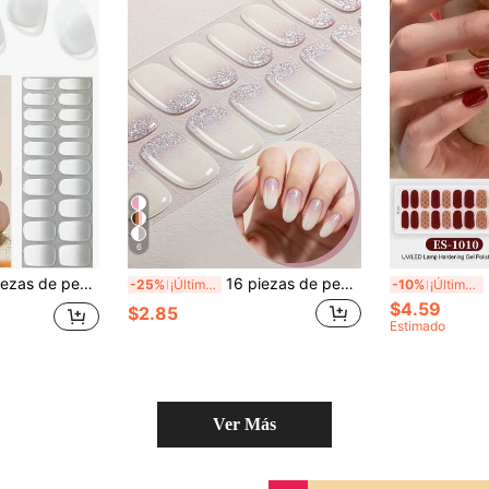
6
s de color blanco lechoso, calcomanías de gel para uñas de cobertura completa de larga duración y color de moda
16 piezas de pegatinas de gel semi-curadas para uñas en color blanco nude, calcomanías de gel autoadhesivas con degradado de purpurina, calidad de salón, fáciles de aplicar, adecuadas para manicura DIY de citas y vacaciones para mujeres
2
-25%
¡Últimos 3 días
-10%
¡Últimos 3 días
$4.59
$2.85
Estimado
Ver Más