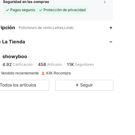
Seguridad en las compras
Pagos seguros
Protección de privacidad
4.92
458
11K
ipción
Policloruro de vinilo,Letras,Lindo
4.92
458
11K
 La Tienda
4.92
458
11K
4.92
458
11K
showyboo
4.92
458
11K
Calificación
Artículos
Seguidores
k***3
seguido
Hace 1 día
4.92
458
11K
 Vendido recientemente
63K Recompra
4.92
458
11K
Todos los artículos
Seguir
4.92
458
11K
4.92
458
11K
4.92
458
11K