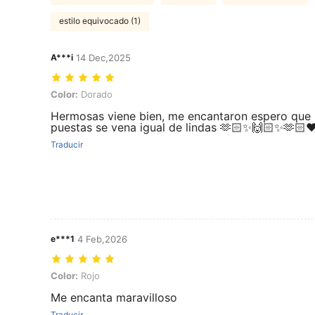
estilo equivocado (1)
A***i
14 Dec,2025
Color: Dorado
Color:
Dorado
Hermosas viene bien, me encantaron espero que
puestas se vena igual de lindas 🫶🏻✨🙌🏻✨🫶🏻❤
Traducir
e***1
4 Feb,2026
Color: Rojo
Color:
Rojo
Me encanta maravilloso
Traducir