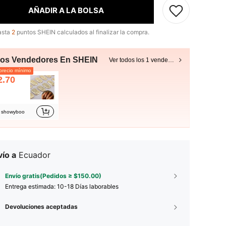
AÑADIR A LA BOLSA
asta
2
puntos SHEIN calculados al finalizar la compra.
ros Vendedores En SHEIN
Ver todos los 1 vendedores
recio mínimo
2.70
showyboo
ío a
Ecuador
Envío gratis(Pedidos ≥ $150.00)
Entrega estimada:
10-18 Días laborables
Devoluciones aceptadas