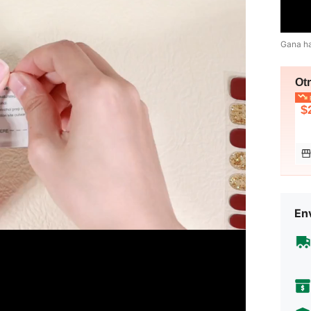
Gana h
Ot
p
$
Env