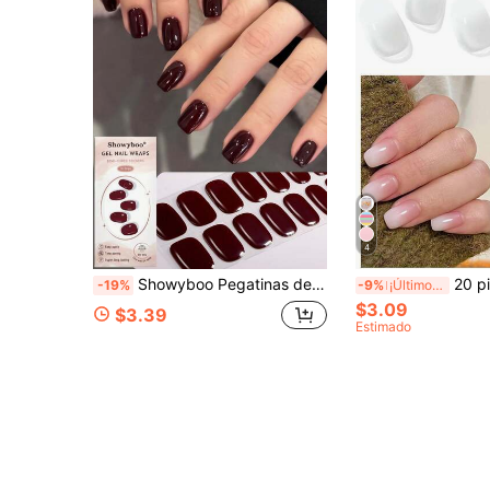
4
Showyboo Pegatinas de Uñas de Gel Semi-Curadas 16 piezas, Diseño Elegante de Color Borgoña que Favorece la Piel, Envolturas de Uñas de Cobertura Completa, Duraderas y Resistentes al Desgaste, Protegen las Uñas Naturales, Adecuadas para Mujeres y Niñas Uso Diario, Fiesta, Cita y Suministros de Uñas para Vacaciones
20 piezas de pegatinas de gel para uñas semi-curada
-19%
-9%
¡Últimos 3 días
$3.09
$3.39
Estimado