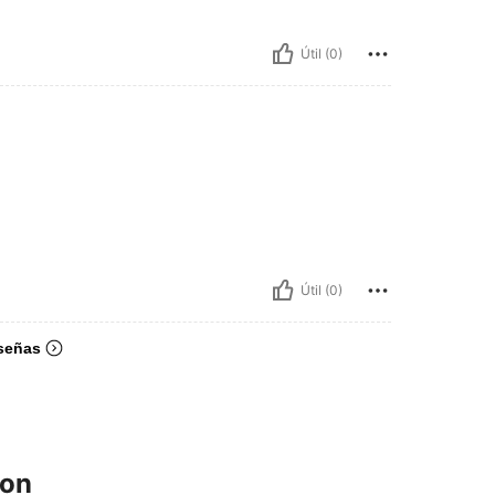
Útil (0)
Útil (0)
señas
ron