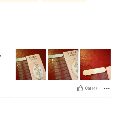
️
Útil (4)