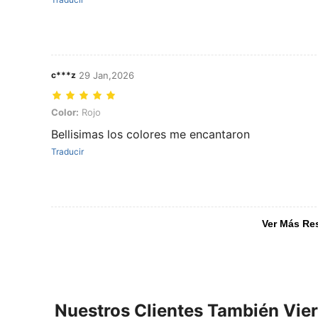
c***z
29 Jan,2026
Color: Rojo
Color:
Rojo
Bellisimas los colores me encantaron
Traducir
Ver Más Re
Nuestros Clientes También Vie