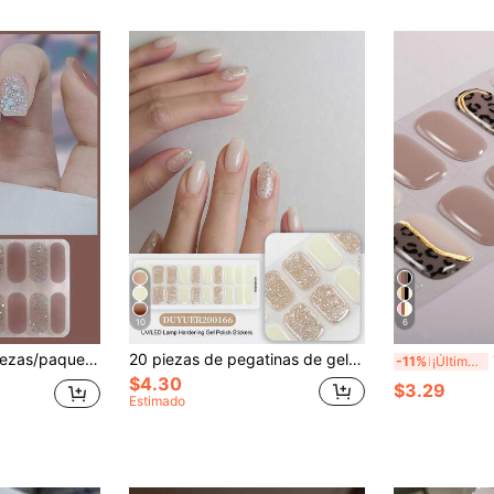
10
6
 Mint Mojito delgadas y ligeras, adecuadas para todo tipo de uñas, versátiles para manualidades de arte de uñas
20 piezas de pegatinas de gel semi-curado para uñas, calidad de salón duradera, fáciles de aplicar y quitar, requiere curado con luz UV
16 
-11%
¡Últimos 3 días
$4.30
$3.29
Estimado