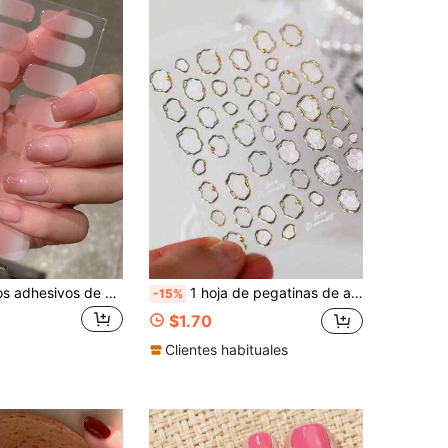
1 pieza Nuevos adhesivos de uñas de color degradado, envoltorios completos para uñas, pegatinas de arte de uñas impermeables y fáciles de usar, adecuadas para decoraciones festivas, fiestas, regalos de cumpleaños y suministros para uñas
1 hoja de pegatinas de arte de uñas con estampado en caliente de metal 5D, pegatinas de arte de uñas DIY con cuentas de oro y plata de colores, concha y diseño de mano
-15%
$1.70
Clientes habituales