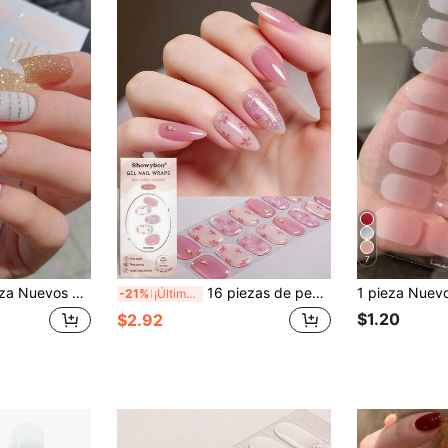
7
de uñas removibles y resistentes al agua, calcomanías para uñas para mujeres, fácil de usar, adecuado para vacaciones, fiestas, regalos de cumpleaños, suministros para uñas
16 piezas de pegatinas de uñas de gel semi-curado con diseño floral dorado y rosa claro para /verano, diseño de flores con brillo, fácil de aplicar y retirar, adecuado para mujeres y niñas para salidas, viajes, reuniones, manualidades, requiere lámpara UV
-21%
¡Últimos 3 días
$1.20
$2.92