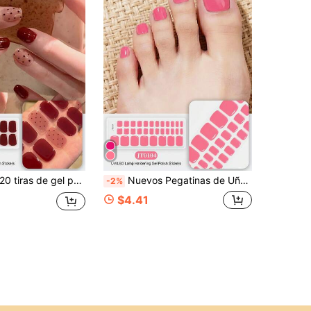
0 tiras de gel para uñas semi-curadas, de grado salón, duraderas, fáciles de aplicar y retirar, requieren curado con lámpara UV
Nuevos Pegatinas de Uñas de los Pies de Gel Semi-Curado de Verano, Diseño de Brillo Flash, En Stock al Por Mayor, Impermeables & Duraderas
-2%
$4.41