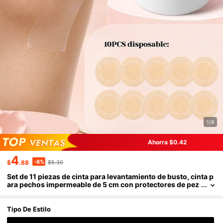
1/8
Ahorra $0.42
4
-8%
$
.88
$5.30
Set de 11 piezas de cinta para levantamiento de busto, cinta p
ara pechos impermeable de 5 cm con protectores de pez
ones desechables, cinta de sujetador autoadhesiva invisi
ble para bodas & vestidos sin espalda
Tipo De Estilo