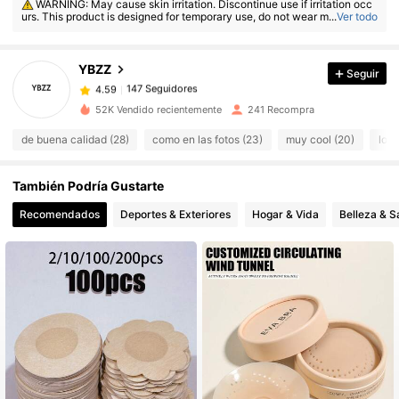
WARNING: May cause skin irritation. Discontinue use if irritation occ
urs. This product is designed for temporary use, do not wear more than
...
Ver todo
147 Seguidores
4.59
8 hours.
147 Seguidores
4.59
YBZZ
Seguir
147 Seguidores
4.59
d***r
seguido
Hace 1 día
147 Seguidores
4.59
52K Vendido recientemente
241 Recompra
147 Seguidores
4.59
de buena calidad (28)
como en las fotos (23)
muy cool (20)
lo a
147 Seguidores
4.59
También Podría Gustarte
147 Seguidores
4.59
Recomendados
Deportes & Exteriores
Hogar & Vida
Belleza & S
147 Seguidores
4.59
147 Seguidores
4.59