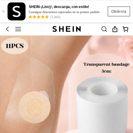
SHEIN-¡List@, descarga, con estilo!
×
Obténla
Consigue descuentos especiales en tu primer pedido
(5,000)