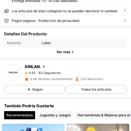
Entrega estimada:
10-18 Días laborables
Los artículos de esta categoría no se pueden devolver ni cambiar
Pagos seguros · Protección de privacidad
83 Seguidores
4.92
Detalles Del Producto
83 Seguidores
4.92
Material:
Látex
83 Seguidores
4.92
Ver más
83 Seguidores
4.92
83 Seguidores
4.92
XINLAN.
83 Seguidores
4.92
6.4K Vendido recientemente
203 Recompra
83 Seguidores
4.92
Seguir
Todos los artículos
83 Seguidores
4.92
83 Seguidores
4.92
También Podría Gustarte
83 Seguidores
4.92
Recomendados
Juguetes y Juegos
Herramientas & Mejoras para el
83 Seguidores
4.92