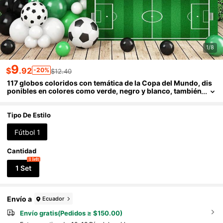
1/8
9
$
.92
-20%
$12.40
117 globos coloridos con temática de la Copa del Mundo, dis
ponibles en colores como verde, negro y blanco, también
se acompañan de un conjunto de globos suaves con for
ma de balón de fútbol. Son muy adecuados para usar en fiest
as de cumpleaños con temática de fútbol, eventos de la Copa
Tipo De Estilo
del Mundo, fiestas temáticas, reuniones familiares y decoraci
ón del hogar.
Fútbol 1
Cantidad
1 left
1 Set
Envío a
Ecuador
Envío gratis(Pedidos ≥ $150.00)