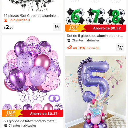
12 piezas /Set Globo de aluminio a
cuadros blanco y negro de neumáti
Solo quedan 3
co de carreras de 18 pulgadas Sumi
2
nistros para fiesta de cumpleaños d
$
.70
Ahorro de $0.32
e carreras para BabyShower Comp
etencia de carreras
Set de 5 globos de aluminio con nú
meros verdes de fútbol, perfectos p
Clientes habituales
ara la decoración de fiestas de cum
2
pleaños con temática de fútbol, Día
$
.48
-11%
Estimado
de San Valentín o vuelta al cole
Ahorro de $0.37
50 globos de látex morado metálico
de 12 pulgadas, globos de confeti c
Clientes habituales