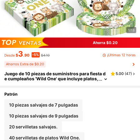
1/13
Ahorra $0.20
3
-5%
¡Últimas 12 horas
$
.90
$4.10
Desde
Ahorros Extra de $0.20
Juego de 10 piezas de suministros para fiesta d
5.00
(
47
)
e cumpleaños 'Wild One' que incluye platos,
servilletas con tema de jungla y animales pa
ra decoración de mesa para fiesta de primer cu
mpleaños
Patrón
10 piezas salvajes de 7 pulgadas
10 piezas salvajes de 9 pulgadas
20 servilletas salvajes.
40 servilletas de platos Wild One.