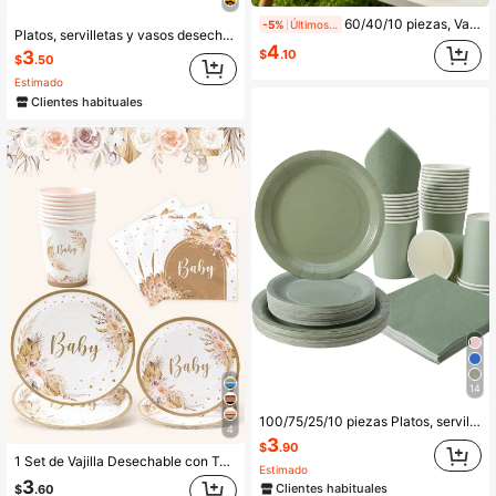
60/40/10 piezas, Vasos de papel desechables para cumpleaños con diamantes rosa loto, Vasos de papel para fiestas, Elementos de fuente con brillo, corona, globo y estrella, Adecuados para bebidas calientes y frías, Se ajustan a ceremonias de boda, fiestas de cumpleaños, fiestas de cumpleaños de niñas, fiestas de graduación, celebraciones de aniversario, té de la tarde con la mejor amiga, reuniones familiares, picnics de camping al aire libre, fiestas de vacaciones
-5%
Últimos 1 días
Platos, servilletas y vasos desechables con diseño de animales de la jungla para fiesta de cumpleaños - Platos, servilletas y vasos desechables para 25 invitados, artículos para fiestas de cumpleaños, bodas, fiestas, picnics familiares
4
$
.10
3
$
.50
Estimado
Clientes habituales
14
100/75/25/10 piezas Platos, servilletas y vasos desechables color verde salvia, suministros para fiestas, aptos para 25 invitados, platos de papel desechables y vajilla para mesa de fiesta aptos para cumpleaños, bodas, fiestas, picnics familiares
4
3
$
.90
1 Set de Vajilla Desechable con Temática Bohemia "Oye, Bebé", Decoración para Fiesta de Bienvenida del Bebé, Platos, Servilletas, Vasos de Papel, Fiesta de Cumpleaños, Baby Shower, Revelación de Género, Suministros
Estimado
3
Clientes habituales
$
.60