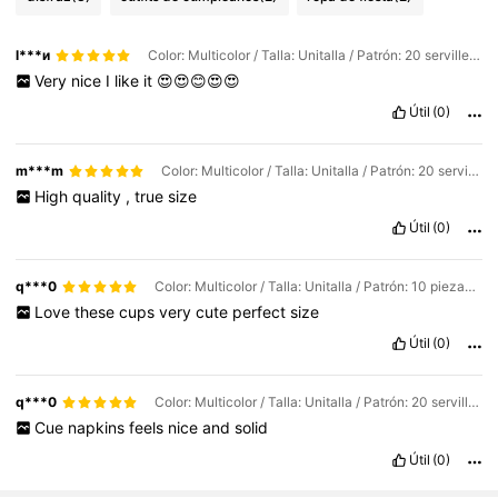
l***и
Color: Multicolor / Talla: Unitalla / Patrón: 20 servilletas salvajes.
Very
nice
I
like
it
😍😍😊😍😍
Útil
(0)
m***m
Color: Multicolor / Talla: Unitalla / Patrón: 20 servilletas salvajes.
High
quality
,
true
size
Útil
(0)
q***0
Color: Multicolor / Talla: Unitalla / Patrón: 10 piezas una taza salvaje
Love
these
cups
very
cute
perfect
size
Útil
(0)
q***0
Color: Multicolor / Talla: Unitalla / Patrón: 20 servilletas salvajes.
Cue
napkins
feels
nice
and
solid
Útil
(0)