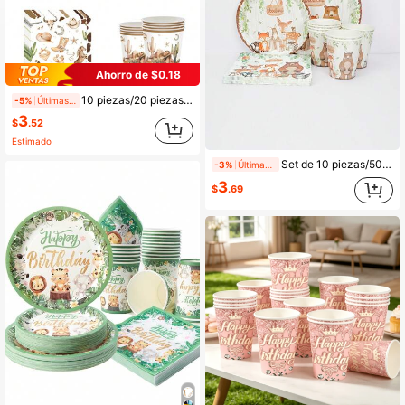
Ahorro de $0.18
10 piezas/20 piezas Suministros de fiesta estilo vaquero del oeste salvaje, platos, vasos, servilletas y vajilla de papel con temática vaquera para decoración y suministros de fiesta de cumpleaños de vaqueros y vaqueras
-5%
Últimas 12 hrs
3
$
.52
Estimado
Set de 10 piezas/50 piezas/80 piezas de suministros y decoraciones para fiesta con temática de criaturas del bosque y amigos animales silvestres, incluyendo platos, vasos y servilletas para fiesta de cumpleaños con tema de la selva y animales salvajes
-3%
Últimas 12 hrs
3
$
.69